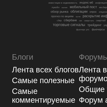
индекс мб
инфляция
инвестиции в недвижимость
мобильный пост
лукойл
мосбир
магнит
облигации
обзор рынка
опрос
опцио
раскрытие ин
прогноз по акциям
путин
сбербанк
сбер
северсталь
смартлаб
сво
торговые сигналы
трейдинг
ук
фьючерсы
фьючерс ртс
Блоги
Форум
Лента всех блогов
Лента 
форум
Самые полезные
Общие
Самые
комментируемые
Форум 