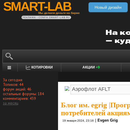
SMART-LAB
Новый дизайн
Мы делаем деньги на бирже
РЕКЛАМА • CONFA.SMART-LAB.RU
КОТИРОВКИ
АКЦИИ
+9
За сегодня
Топиков: 44
форум акций: 46
остальные форумы: 184
комментариев: 459
за месяц
Блог им. egrig
|
Прог
потребителей акция
|
Evgen Grig
19 января 2024, 23:16