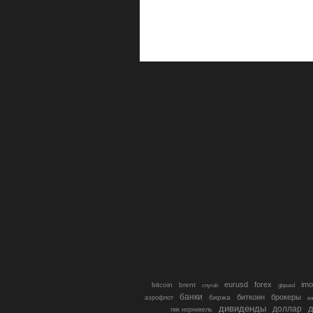
eurusd
forex
imo
bitcoin
brent
cnyrub
gbpusd
банки
биткоин
брокеры
биржа
аэрофлот
в
дивиденды
доллар
д
гмк норникель