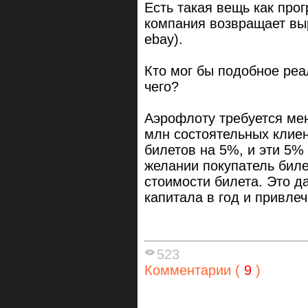
Есть такая вещь как про
компания возвращает выр
ebay).
Кто мог бы подобное ре
чего?
Аэрофлоту требуется меня
млн состоятельных клие
билетов на 5%, и эти 5%
желании покупатель биле
стоимости билета. Это д
капитала в год и привле
523
Комментарии (
9
)