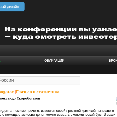
вый дизайн
1
ОБЛИГАЦИИ
БРО
bogatov
|
Глазьев и статистика
лександр Скоробогатов
идента, помимо прочего, известен своей яростной критикой нынешнего
то с помощью эмиссии денег можно вызвать экономический бум. В защит