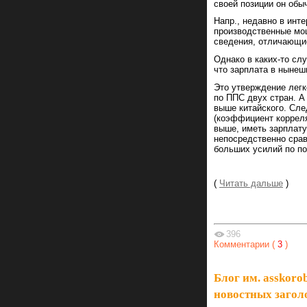
своей позиции он обы
Напр., недавно в инт
производственные мощ
сведения, отличающие
Однако в каких-то слу
что зарплата в нынеш
Это утверждение лег
по ППС двух стран. 
выше китайского. Сл
(коэффициент коррел
выше, иметь зарплату
непосредственно срав
больших усилий по по
(
Читать дальше
)
396
Комментарии (
3
)
Блог им. asskoro
новостных загол