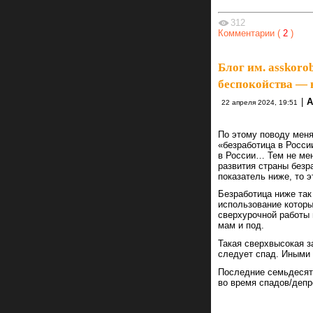
312
Комментарии (
2
)
Блог им. asskoro
беспокойства — 
|
А
22 апреля 2024, 19:51
По этому поводу мен
«безработица в Росси
в России… Тем не мен
развития страны безр
показатель ниже, то 
Безработица ниже так
использование которы
сверхурочной работы 
мам и под.
Такая сверхвысокая з
следует спад. Иными 
Последние семьдесят 
во время спадов/депр