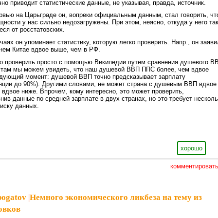
чно приводит статистические данные, не указывая, правда, источник.
ервью на Царьграде он, вопреки официальным данным, стал говорить, чт
ности у нас сильно недозагружены. При этом, неясно, откуда у него та
ся от росстатовских.
чаях он упоминает статистику, которую легко проверить. Напр., он заяви
нем Китае вдвое выше, чем в РФ.
ко проверить просто с помощью Википедии путем сравнения душевого В
А там мы можем увидеть, что наш душевой ВВП ППС более, чем вдвое
едующий момент: душевой ВВП точно предсказывает зарплату
яции до 90%). Другими словами, не может страна с душевым ВВП вдвое
 вдвое ниже. Впрочем, кому интересно, это может проверить,
нив данные по средней зарплате в двух странах, но это требует несколь
иску данных.
хорошо
комментироват
bogatov
|
Немного экономического ликбеза на тему из
овков