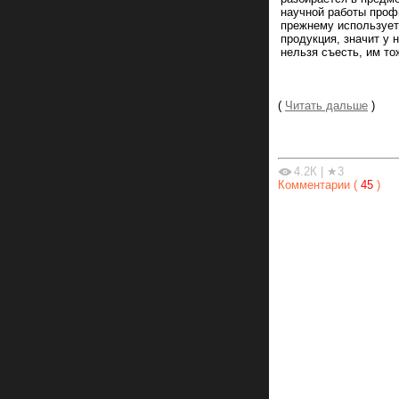
научной работы проф
прежнему используетс
продукция, значит у 
нельзя съесть, им то
(
Читать дальше
)
4.2К
|
★3
Комментарии (
45
)