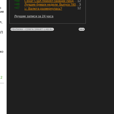
+48
Сенат США принял санкции Линдси Грэма против России
12
+48
Лучшие бумаги недели. Выпуск 780 – обновления для пятницы
3
о
+47
12
📈 Валюта развернулась?
кие
Лучшие записи за 24 часа
л,
РЕКЛАМА • CONFA.SMART-LAB.RU
ВП
ко
2
ь