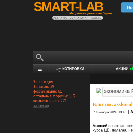
SMART-LAB
Но
Мы делаем деньги на бирже
РЕКЛАМА • CONFA.SMART-LAB.RU
КОТИРОВКИ
АКЦИИ
+
За сегодня
Топиков: 39
форум акций: 61
остальные форумы: 113
комментариев: 271
Блог им. asskoro
за месяц
|
А
18 ноября 2024, 13:45
Бывший советник през
курса ЦБ, полагая, ч