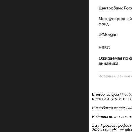
Блогер luckyea77
соб
место и для моего пр
Российская экономика
Рейтинг по точности
1-2). Прогноз профе
2022 года: «Ни на од