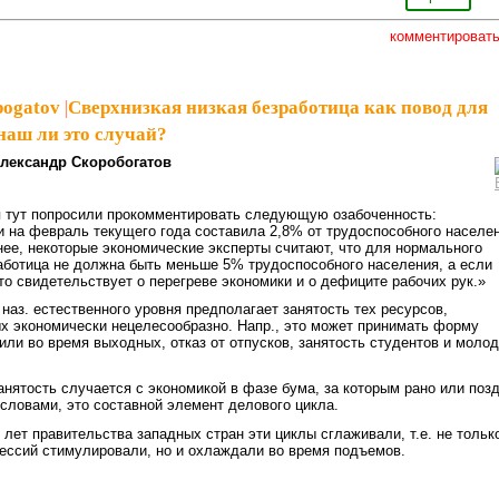
комментироват
bogatov
|
Сверхнизкая низкая безработица как повод для
наш ли это случай?
лександр Скоробогатов
я тут попросили прокомментировать следующую озабоченность:
и на февраль текущего года составила 2,8% от трудоспособного населе
ее, некоторые экономические эксперты считают, что для нормального
аботица не должна быть меньше 5% трудоспособного населения, а если
это свидетельствует о перегреве экономики и о дефиците рабочих рук.»
 наз. естественного уровня предполагает занятость тех ресурсов,
х экономически нецелесообразно. Напр., это может принимать форму
или во время выходных, отказ от отпусков, занятость студентов и моло
анятость случается с экономикой в фазе бума, за которым рано или поз
словами, это составной элемент делового цикла.
лет правительства западных стран эти циклы сглаживали, т.е. не тольк
ессий стимулировали, но и охлаждали во время подъемов.