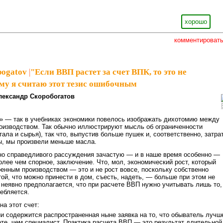
хорошо
комментироват
bogatov
|
"Если ВВП растет за счет ВПК, то это не
ему я считаю этот тезис ошибочным
лександр Скоробогатов
» — так в учебниках экономики повелось изображать дихотомию между
оизводством. Так обычно иллюстрируют мысль об ограниченности
тала и сырья), так что, выпустив больше пушек и, соответственно, затра
ы, мы произвели меньше масла.
но справедливого рассуждения зачастую — и в наше время особенно —
олее чем спорное, заключение. Что, мол, экономический рост, который
военным производством — это и не рост вовсе, поскольку собственно
ой, что можно принести в дом, съесть, надеть, — больше при этом не
 неявно предполагается, что при расчете ВВП нужно учитывать лишь то,
ебляется.
на этот счет:
и содержится распространенная ныне заявка на то, что обыватель лучш
ете, чем специалист. Практика расчета ВВП — это результат длительной