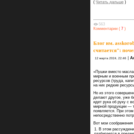
(
Читать дальше
)
563
Комментарии (
7
)
Блог им. asskoro
считается": поч
|
А
12 марта 2024, 22:46
«Пушки вместо масла
мирным и военным пр
ресурсов (труда, капи
на них редкие ресурс
Но из этого совершен
делают другое, уже б
идет рука об руку с 
мирной продукции — т
появляется. При этом
непосредственно потр
Вот мои соображения 
В этом рассуждени
разбирается в предм