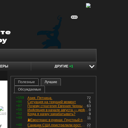
КЕРЫ
ДРУГИЕ
+1
Полезные
Лучшие
Обсуждаемые
+159
Азия. Пятница.
72
+96
Ситуация на текущий момент
5
+87
Почему стратегия Евгения Черных приведет вас к убыткам в 2026 году
63
+56
Инфляция в начале августа — дефляция из-за топлива и плодоовощной корзины, но услуги продолжают дорожать, а рубль начал ослабевать.
0
+52
Когда я начну зарабатывать?
9
+49
11
⛽️Евротранс в руинах. Грустный пост😶😞 Что изменилось в облигациях?
+48
у
Санкции США пристрелили рост акций в России
22