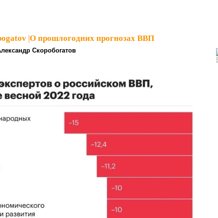
bogatov
|
О прошлогодних прогнозах ВВП
Александр Скоробогатов