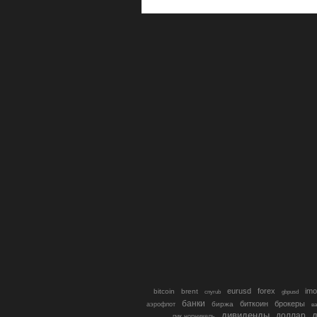
eurusd
forex
imo
bitcoin
brent
cnyrub
gbpusd
банки
биткоин
брокеры
биржа
аэрофлот
в
дивиденды
доллар
д
гмк норникель