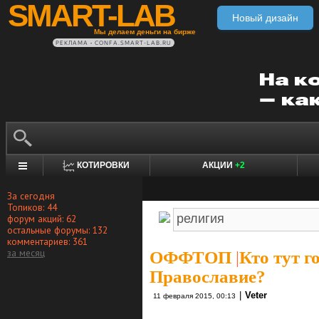
SMART-LAB
Новый дизайн
Мы делаем деньги на бирже
РЕКЛАМА • CONFA.SMART-LAB.RU
КОТИРОВКИ
АКЦИИ
+2
За сегодня
Топиков: 44
форум акций: 62
остальные форумы: 132
комментариев: 361
за месяц
ОФФТОП
|
Кто тут г
Православие?
|
Veter
11 февраля 2015, 00:13