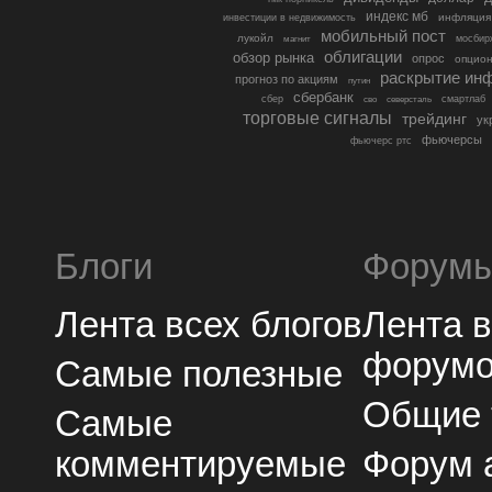
индекс мб
инфляция
инвестиции в недвижимость
мобильный пост
лукойл
мосбир
магнит
облигации
обзор рынка
опрос
опцио
раскрытие ин
прогноз по акциям
путин
сбербанк
сбер
северсталь
смартлаб
сво
торговые сигналы
трейдинг
ук
фьючерсы
фьючерс ртс
Блоги
Форум
Лента всех блогов
Лента 
форум
Самые полезные
Общие
Самые
комментируемые
Форум 