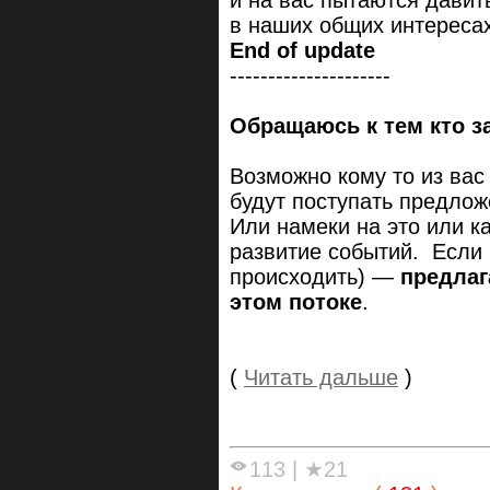
и на вас пытаются давить
в наших общих интересах
End of update
---------------------
Обращаюсь к тем кто з
Возможно кому то из вас
будут поступать предло
Или намеки на это или к
развитие событий. Если 
происходить) —
предлаг
этом потоке
.
(
Читать дальше
)
113
|
★21