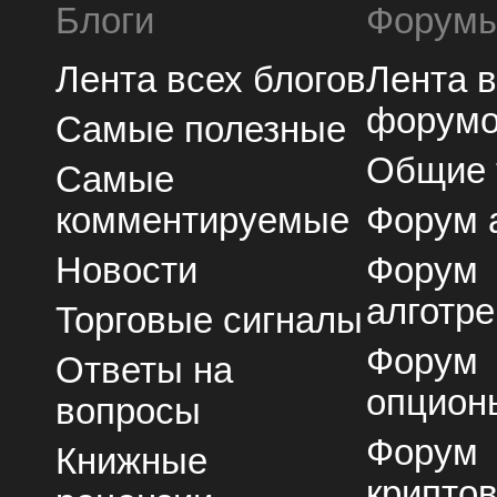
Блоги
Форум
Лента всех блогов
Лента 
форум
Самые полезные
Общие
Самые
комментируемые
Форум 
Новости
Форум
алготре
Торговые сигналы
Форум
Ответы на
опцион
вопросы
Форум
Книжные
крипто