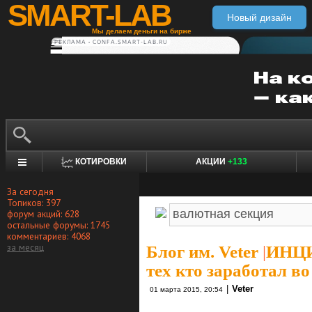
SMART-LAB
Новый дизайн
Мы делаем деньги на бирже
РЕКЛАМА • CONFA.SMART-LAB.RU
КОТИРОВКИ
АКЦИИ
+133
За сегодня
Топиков: 397
форум акций: 628
остальные форумы: 1745
комментариев: 4068
за месяц
Блог им. Veter
|
ИНЦИ
тех кто заработал в
|
Veter
01 марта 2015, 20:54