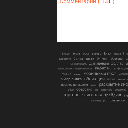
Комментарии (
131
)
eurusd
forex
imo
bitcoin
brent
cnyrub
gbpusd
банки
биткоин
брокеры
биржа
аэрофлот
в
дивиденды
доллар
д
гмк норникель
индекс мб
инфляция
инвестиции в недвижимость
мобильный пост
лукойл
мосбир
магнит
облигации
обзор рынка
опрос
опцио
раскрытие ин
прогноз по акциям
путин
сбербанк
сбер
северсталь
смартлаб
сво
торговые сигналы
трейдинг
ук
фьючерсы
фьючерс ртс