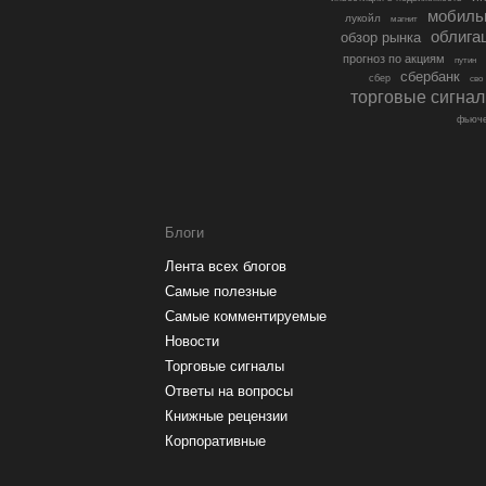
мобиль
лукойл
магнит
облига
обзор рынка
прогноз по акциям
путин
сбербанк
сбер
сво
торговые сигна
фьюче
Блоги
Лента всех блогов
Самые полезные
Самые комментируемые
Новости
Торговые сигналы
Ответы на вопросы
Книжные рецензии
Корпоративные