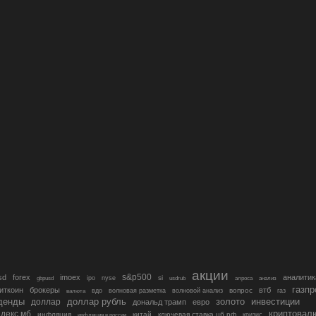
акции
s&p500
sd
forex
imoex
аналитик
si
gbpusd
ipo
nyse
usdrub
алроса
анализ
газп
иткоин
брокеры
втб
вопрос
валюта
вдо
волновая разметка
волновой анализ
газ
денды
золото
инвестиции
доллар
доллар рубль
дональд трамп
евро
криптовал
декс мб
инфляция
китай
ключевая ставка цб рф
кризис
инфляция в россии