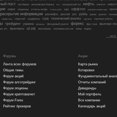
ный пост
нефть
новост
московская биржа
мосбиржа
мтс
натуральный газ
новатэк
ции
оффтоп
опрос
прогн
опционы
отчеты мсфо
офз
портфель инвестора
отчеты рсбу
раскрытие информации
рубль
роснефть
россия
ртс
рынок
санкц
рынки
сша
технический анализ
сущфакты
торговые роботы
северсталь
смартлаб
торговля
лы
трейдинг
форекс
украина
фьючерс mix
фондовый рынок
фрс сша
финансы
цб рф
фьючерсы
экономика
рс ртс
экономика россии
юмор
яндекс
....все
Форумы
Акции
Лента всех форумов
Карта рынка
Общие темы
Котировки
Форум акций
Фундаментальный анал
Форум алготрейдинг
Отчеты компаний
Форум опционы
Дивиденды
Форум криптовалют
Мой портфель
Форум Forex
Все компании
Рейтинг брокеров
Календарь акций