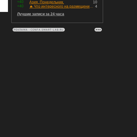
+40
Азия. Понедельник.
10
+40
🔥 Что интересного на размещении? Новые облигации с 10 по 14 августа
4
Лучшие записи за 24 часа
РЕКЛАМА • CONFA.SMART-LAB.RU