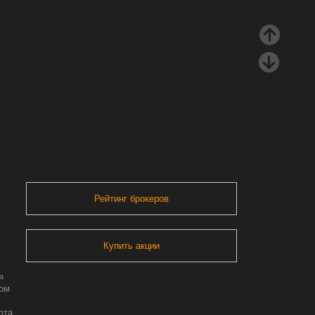
Рейтинг брокеров
Купить акции
а
ром
юта