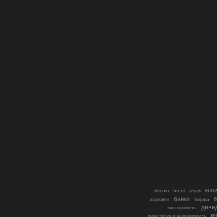
euru
bitcoin
brent
cnyrub
банки
б
биржа
аэрофлот
диви
гмк норникель
ин
инвестиции в недвижимость