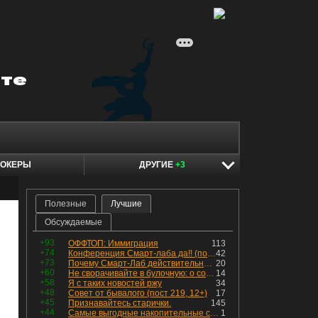
ОКЕРЫ
ДРУГИЕ
+3
Полезные
Лучшие
Обсуждаемые
+93
ОФФТОП: Иммиграция
113
+74
Конференция Смарт-лаба да!! (пост 218, 12+)
42
+73
Почему Смарт-Лаб действительно протух
20
+60
Не сворачивайте в булочную: о соблазнах на фондовом рынке
14
+58
Я с таких новостей ржу
34
+48
Совет от бывалого (пост 219, 12+)
17
+45
Признавайтесь старички.
145
+44
Самые выгодные накопительные счета в августе с доходностью до 15,5%
1