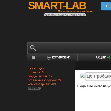
SMART-LAB
Но
Мы делаем деньги на бирже
РЕКЛАМА • CONFA.SMART-LAB.RU
КОТИРОВКИ
АКЦИИ
+6
За сегодня
Топиков: 36
форум акций: 23
остальные форумы: 39
комментариев: 289
Сюда еще никто не ус
за месяц