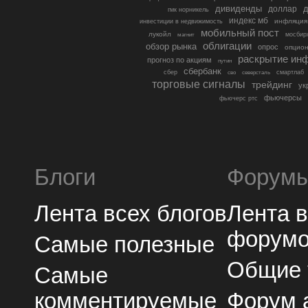
дивиденды
доллар
д
гмк норникель
индекс мб
инфляция
инвестиции в недвижимость
мобильный пост
лукойл
мосбир
магнит
облигации
обзор рынка
опрос
опцио
раскрытие ин
прогноз по акциям
путин
сбербанк
сбер
северсталь
смартлаб
сво
торговые сигналы
трейдинг
ук
фьючерсы
фьючерс ртс
Блоги
Форум
Лента всех блогов
Лента 
форум
Самые полезные
Общие
Самые
комментируемые
Форум 