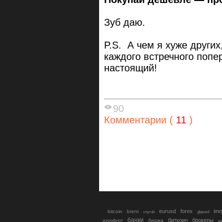
Зуб даю.
P.S. А чем я хуже других
каждого встречного попер
настоящий!
90
Комментарии (
11
)
eurusd
forex
imo
bitcoin
brent
cnyrub
gbpusd
банки
биткоин
брокеры
биржа
аэрофлот
в