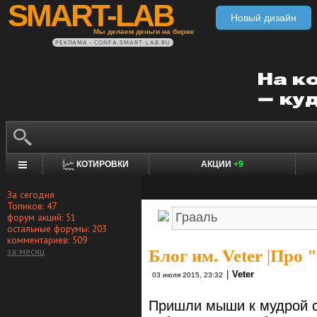
SMART-LAB
Новый дизайн
Мы делаем деньги на бирже
РЕКЛАМА • CONFA.SMART-LAB.RU
КОТИРОВКИ
АКЦИИ
+9
За сегодня
Топиков: 47
форум акций: 51
остальные форумы: 203
комментариев: 509
за месяц
Блог им. Veter
|
Про 
|
Veter
03 июля 2015, 23:32
Пришли мыши к мудрой со