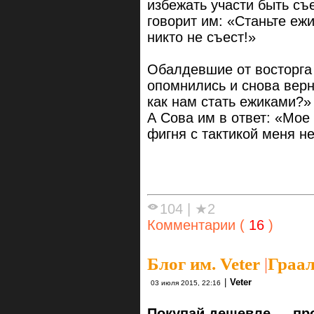
избежать участи быть с
говорит им: «Станьте еж
никто не съест!»
Обалдевшие от восторга
опомнились и снова верн
как нам стать ежиками?»
А Сова им в ответ: «Мое
фигня с тактикой меня не
104
|
★2
Комментарии (
16
)
Блог им. Veter
|
Граал
|
Veter
03 июля 2015, 22:16
Покупай дешевле — пр