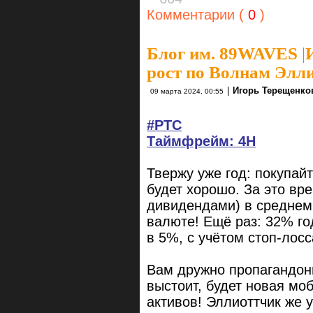
Комментарии (
0
)
Блог им. 89WAVES
|
рост по Волнам Элл
|
Игорь Терещенко
09 марта 2024, 00:55
#РТС
Таймфрейм: 4H
Твержу уже год: покупайт
будет хорошо. За это вр
дивидендами) в среднем
валюте! Ещё раз: 32% го
в 5%, с учётом стоп-лосс
Вам дружно пропагандоны
выстоит, будет новая мо
активов! Эллиоттчик же 