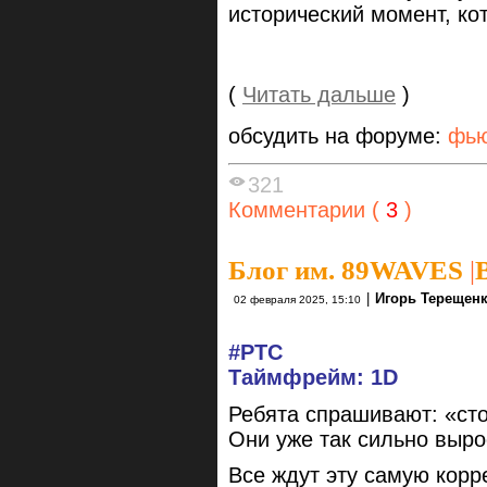
исторический момент, ко
(
Читать дальше
)
обсудить на форуме:
фью
321
Комментарии (
3
)
Блог им. 89WAVES
|
|
Игорь Терещен
02 февраля 2025, 15:10
#РТС
Таймфрейм: 1D
Ребята спрашивают: «сто
Они уже так сильно выро
Все ждут эту самую корр