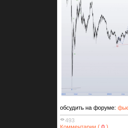
обсудить на форуме:
фью
493
Комментарии (
0
)