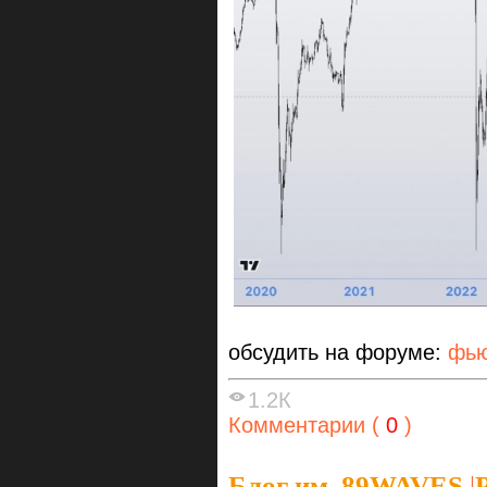
обсудить на форуме:
фью
1.2К
Комментарии (
0
)
Блог им. 89WAVES
|