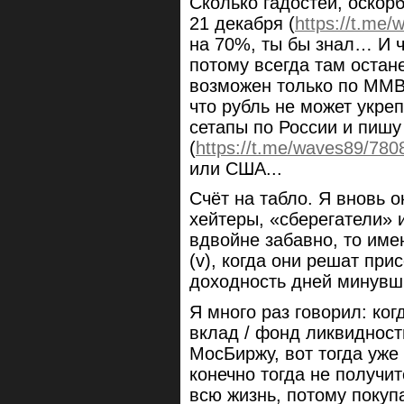
Сколько гадостей, оскор
21 декабря (
https://t.me
на 70%, ты бы знал… И ч
потому всегда там остан
возможен только по ММВБ
что рубль не может укреп
сетапы по России и пишу
(
https://t.me/waves89/780
или США...
Счёт на табло. Я вновь о
хейтеры, «сберегатели» 
вдвойне забавно, то име
(v), когда они решат при
доходность дней минувш
Я много раз говорил: ко
вклад / фонд ликвидност
МосБиржу, вот тогда уже 
конечно тогда не получи
всю жизнь, потому покуп