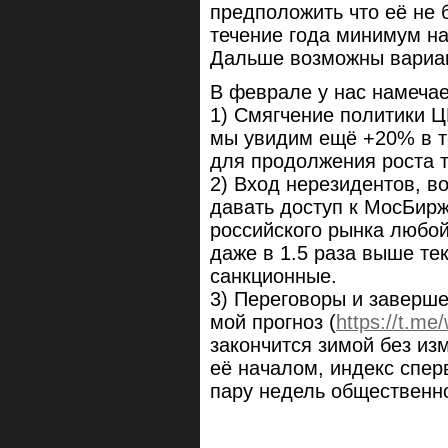
предположить что её не б
течение года минимум н
Дальше возможны вариан
В феврале у нас намечае
1) Смягчение политики Ц
мы увидим ещё +20% в т
для продолжения роста т
2) Вход нерезидентов, в
давать доступ к МосБирж
российского рынка любой
даже в 1.5 раза выше те
санкционные.
3) Переговоры и заверш
мой прогноз (
https://t.m
закончится зимой без изм
её началом, индекс сперв
пару недель общественно