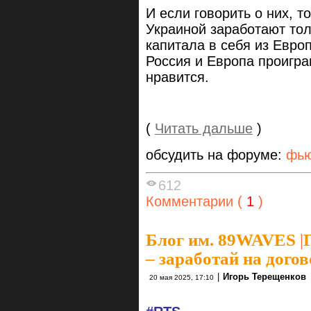
И если говорить о них, т
Украиной заработают тол
капитала в себя из Евро
Россия и Европа проиграю
нравится.
(
Читать дальше
)
обсудить на форуме:
фью
612
Комментарии (
1
)
Блог им. 89WAVES
|
– заработай на дого
|
Игорь Терещенков
20 мая 2025, 17:10