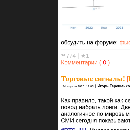
обсудить на форуме:
фью
774
|
★1
Комментарии (
0
)
Торговые сигналы!
|
|
Игорь Терещенк
24 апреля 2025, 11:03
Как правило, такой как 
повод набрать лонги. Дв
аналогичное по мировым
СМИ сегодня показывают