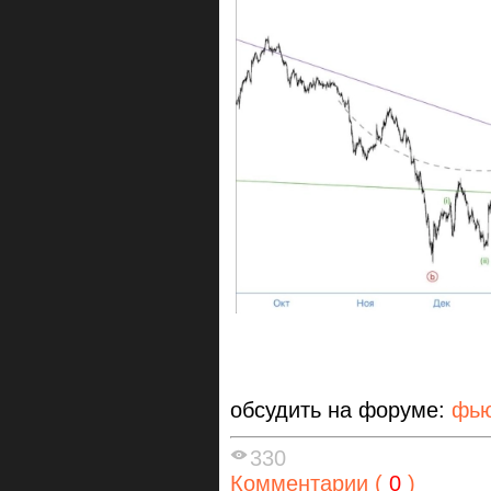
обсудить на форуме:
фью
330
Комментарии (
0
)