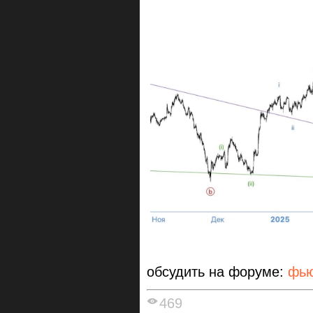
обсудить на форуме:
фью
469