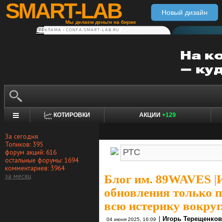
SMART-LAB
Новый дизайн
Мы делаем деньги на бирже
РЕКЛАМА • CONFA.SMART-LAB.RU
КОТИРОВКИ
АКЦИИ
+129
За сегодня
Топиков: 395
форум акций: 616
остальные форумы: 1694
комментариев: 3964
за месяц
Блог им. 89WAVES
|
обновления только п
всю истерику вокруг
|
Игорь Терещенков
04 июня 2025, 16:09