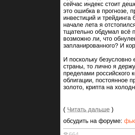
сейчас индекс стоит деш
это ошибка в прогнозе, п
инвестиций и трейдинга 
начале лета я отстопилс
тщательно обдумал всё п
возможно ли, что обнул
запланированного? И коро
И поскольку безусловно 
страны, то лично я держ
пределами российского к
облигации, постоянное п
золото, крипта на холодн
(
Читать дальше
)
обсудить на форуме:
фью
664