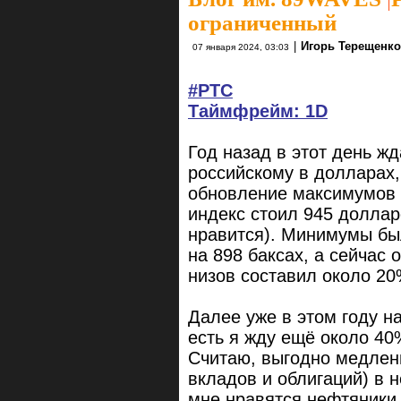
ограниченный
|
Игорь Терещенк
07 января 2024, 03:03
#РТС
Таймфрейм: 1D
Год назад в этот день ж
российскому в долларах,
обновление максимумов 
индекс стоил 945 доллар
нравится). Минимумы б
на 898 баксах, а сейчас 
низов составил около 20
Далее уже в этом году н
есть я жду ещё около 40
Считаю, выгодно медлен
вкладов и облигаций) в 
мне нравятся нефтяники,