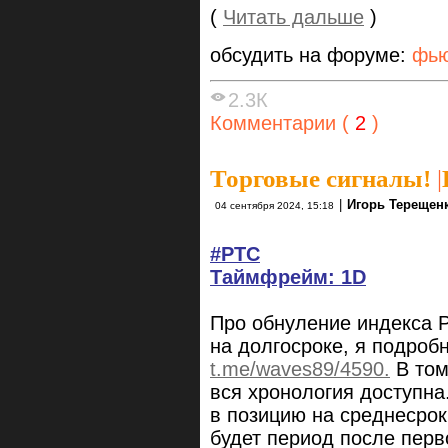
(
Читать дальше
)
обсудить на форуме:
фью
2.3К
Комментарии (
2
)
Торговые сигналы!
|
|
Игорь Терещен
04 сентября 2024, 15:18
#РТС
Таймфрейм: 1D
Про обнуление индекса 
на долгосроке, я подробн
t.me/waves89/4590.
В том
вся хронология доступна
в позицию на среднесрок 
будет период после перв