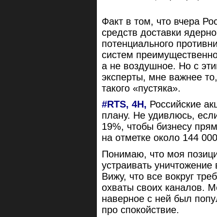
Факт в том, что вчера Р
средств доставки ядерно
потенциального противни
систем преимущественно
а не воздушное. Но с эт
эксперты, мне важнее то,
такого «пустяка».
#RTS, 4H,
Российские акц
плану. Не удивлюсь, если
19%, чтобы бизнесу пря
на отметке около 144 000
Понимаю, что моя позици
устраивать уничтожение 
Вижу, что все вокруг тр
охваты своих каналов. М
наверное с ней был попул
про спокойствие.