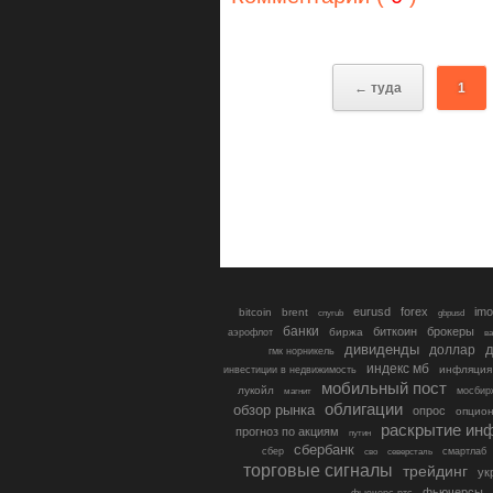
← туда
1
eurusd
forex
imo
bitcoin
brent
cnyrub
gbpusd
банки
биткоин
брокеры
биржа
аэрофлот
в
дивиденды
доллар
д
гмк норникель
индекс мб
инфляция
инвестиции в недвижимость
мобильный пост
лукойл
мосбир
магнит
облигации
обзор рынка
опрос
опцио
раскрытие ин
прогноз по акциям
путин
сбербанк
сбер
северсталь
смартлаб
сво
торговые сигналы
трейдинг
ук
фьючерсы
фьючерс ртс