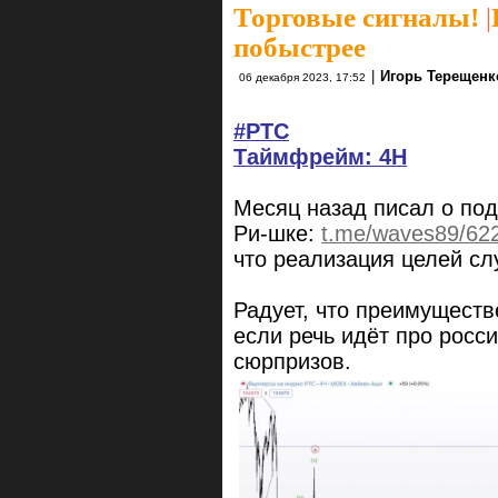
Торговые сигналы!
|
побыстрее
|
Игорь Терещенк
06 декабря 2023, 17:52
#РТС
Таймфрейм: 4H
Месяц назад писал о по
Ри-шке:
t.me/waves89/62
что реализация целей сл
Радует, что преимуществ
если речь идёт про росс
сюрпризов.