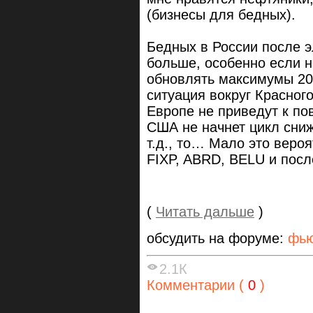
(бизнесы для бедных).
Бедных в России после 
больше, особенно если н
обновлять максимумы 2008
ситуация вокруг Красног
Европе не приведут к по
США не начнет цикл сниже
т.д., то… Мало это вероя
FIXP, ABRD, BELU и посл
(
Читать дальше
)
обсудить на форуме:
фью
2.1К
Комментарии (
0
)