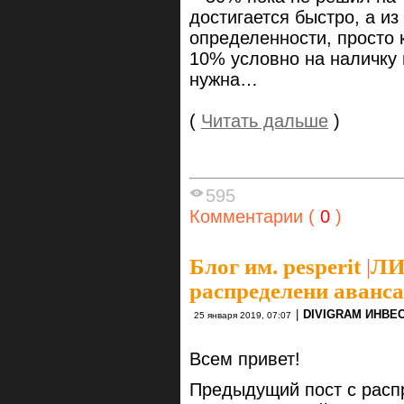
достигается быстро, а из
определенности, просто 
10% условно на наличку 
нужна…
(
Читать дальше
)
595
Комментарии (
0
)
Блог им. pesperit
|
ЛИ
распределени аванса 
|
DIVIGRAM ИНВЕ
25 января 2019, 07:07
Всем привет!
Предыдущий пост с расп