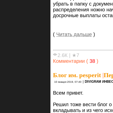
убрать в папку с докумен
распределения ножно нач
досрочные выплаты оста
(
Читать дальше
)
2.6К
|
★7
Комментарии (
38
)
Блог им. pesperit
|
Пе
|
DIVIGRAM ИНВЕ
10 января 2019, 07:40
Всем привет.
Решил тоже вести блог о 
вкладывать и из чего исх