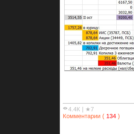
4.4К
|
★7
Комментарии (
134
)