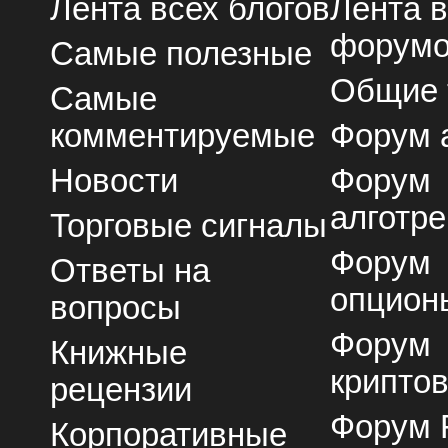
Лента всех блогов
Лента 
форум
Самые полезные
Общие
Самые
комментируемые
Форум 
Новости
Форум
алготре
Торговые сигналы
Форум
Ответы на
опцион
вопросы
Форум
Книжные
крипто
рецензии
Форум 
Корпоративные