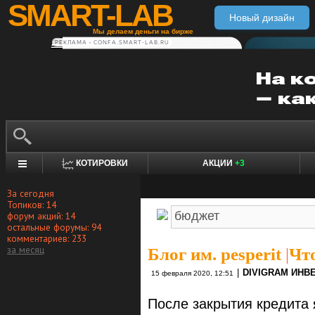
SMART-LAB
Новый дизайн
Мы делаем деньги на бирже
РЕКЛАМА • CONFA.SMART-LAB.RU
КОТИРОВКИ
АКЦИИ
+3
За сегодня
Топиков: 14
форум акций: 14
остальные форумы: 94
комментариев: 233
за месяц
Блог им. pesperit
|
Чт
|
DIVIGRAM ИНВ
15 февраля 2020, 12:51
После закрытия кредита 