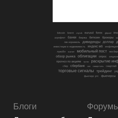
eurusd
forex
imo
bitcoin
brent
cnyrub
gbpusd
банки
биткоин
брокеры
биржа
аэрофлот
в
дивиденды
доллар
д
гмк норникель
индекс мб
инфляция
инвестиции в недвижимость
мобильный пост
лукойл
мосбир
магнит
облигации
обзор рынка
опрос
опцио
раскрытие ин
прогноз по акциям
путин
сбербанк
сбер
северсталь
смартлаб
сво
торговые сигналы
трейдинг
ук
фьючерсы
фьючерс ртс
Блоги
Форум