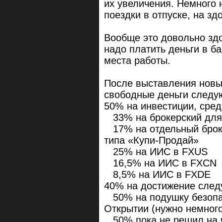
их увеличения. Немного н
поездки в отпуске, на зд
Вообще это довольно здо
надо платить деньги в ба
места работы.
После выставления новы
свободные деньги следу
50% на инвестиции, сред
33% на брокерский для 
17% на отдельный броке
типа «Купи-Продай»
25% на ИИС в FXUS
16,5% на ИИС в FXCN
8,5% на ИИС в FXDE
40% на достижение след
50% на подушку безопас
Открытии (нужно немного
50% пока не решил на чт