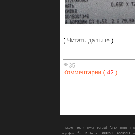
(
Читать дальше
)
35
Комментарии (
42
)
eurusd
forex
imo
bitcoin
brent
cnyrub
gbpusd
банки
биткоин
брокеры
биржа
аэрофлот
в