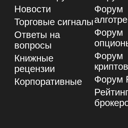
Новости
Форум
алготре
Торговые сигналы
Форум
Ответы на
опцион
вопросы
Форум
Книжные
крипто
рецензии
Форум 
Корпоративные
Рейтин
брокер