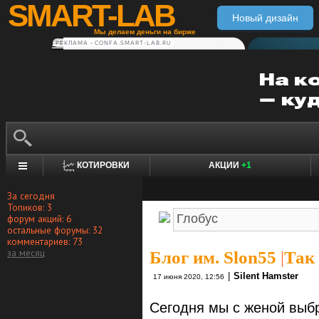
SMART-LAB
Новый дизайн
Мы делаем деньги на бирже
РЕКЛАМА • CONFA.SMART-LAB.RU
КОТИРОВКИ
АКЦИИ
+1
За сегодня
Топиков: 3
форум акций: 6
остальные форумы: 32
комментариев: 73
за месяц
Блог им. Slon55
|
Так 
|
Silent Hamster
17 июня 2020, 12:56
Сегодня мы с женой выбр