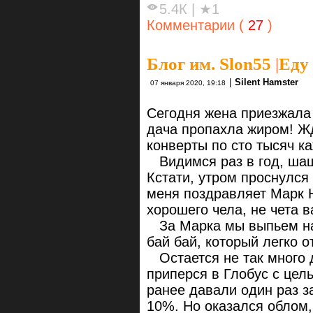
5.4К
|
★1
Комментарии (
27
)
Блог им. Slon55
|
Еду 
|
Silent Hamster
07 января 2020, 19:18
Сегодня жена приезжала н
дача пропахла жиром! Жд
конверты по сто тысяч к
Видимся раз в год, шаш
Кстати, утром проснулся
меня поздравляет Марк 
хорошего чела, не чета 
За Марка мы выпьем на 
бай бай, который легко 
Остается не так много д
приперся в Глобус с цел
ранее давали один раз з
10%. Но оказался облом,