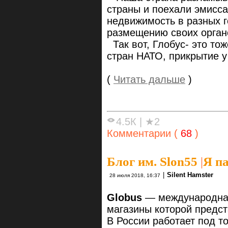
страны и поехали эмисса
недвижимость в разных г
размещению своих орган
Так вот, Глобус- это то
стран НАТО, прикрытие 
(
Читать дальше
)
4.5К
|
★2
Комментарии (
68
)
Блог им. Slon55
|
Я па
|
Silent Hamster
28 июля 2018, 16:37
Globus
— международная
магазины которой предс
В России работает под т