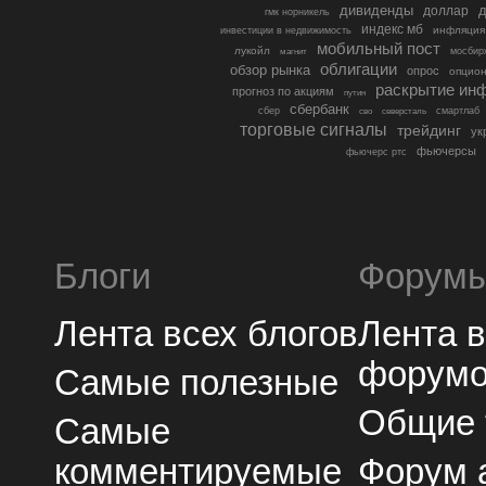
дивиденды
доллар
д
гмк норникель
индекс мб
инфляция
инвестиции в недвижимость
мобильный пост
лукойл
мосбир
магнит
облигации
обзор рынка
опрос
опцио
раскрытие ин
прогноз по акциям
путин
сбербанк
сбер
северсталь
смартлаб
сво
торговые сигналы
трейдинг
ук
фьючерсы
фьючерс ртс
Блоги
Форум
Лента всех блогов
Лента 
форум
Самые полезные
Общие
Самые
комментируемые
Форум 