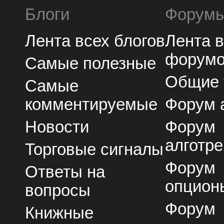
Блоги
Форум
Лента всех блогов
Лента 
форум
Самые полезные
Общие
Самые
комментируемые
Форум 
Новости
Форум
алготре
Торговые сигналы
Форум
Ответы на
опцион
вопросы
Форум
Книжные