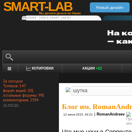
SMART-LAB
Новый дизайн
Мы делаем деньги на бирже
РЕКЛАМА • CONFA.SMART-LAB.RU
КОТИРОВКИ
АКЦИИ
+22
За сегодня
Топиков: 147
форум акций: 201
остальные форумы: 991
комментариев: 2394
за месяц
Блог им. RomanAndr
|
RomanAndreev
12 июня 2015, 04:21
Что мне ночи в Сорренто