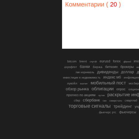
Комментарии (
20
)
eurusd
forex
imo
bitcoin
brent
cnyrub
gbpusd
банки
биткоин
брокеры
биржа
аэрофлот
в
дивиденды
доллар
д
гмк норникель
индекс мб
инфляция
инвестиции в недвижимость
мобильный пост
лукойл
мосбир
магнит
облигации
обзор рынка
опрос
опцио
раскрытие ин
прогноз по акциям
путин
сбербанк
сбер
северсталь
смартлаб
сво
торговые сигналы
трейдинг
ук
фьючерсы
фьючерс ртс