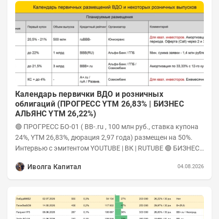
Календарь первички ВДО и розничных
облигаций (ПРОГРЕСС YTM 26,83% | БИЗНЕС
АЛЬЯНС YTM 26,22%)
🟢 ПРОГРЕСС БО-01 ( ВB-.ru , 100 млн руб., ставка купона
24%, YTM 26,83%, дюрация 2,97 года) размещен на 50%.
Интервью с эмитентом YOUTUBE | ВК | RUTUBE 🟢 БИЗНЕС
АЛЬЯНС 001P-09...
Иволга Капитал
04.08.2026