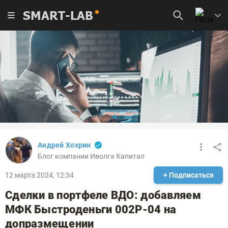
SMART-LAB
Андрей Хохрин
Блог компании Иволга Капитал
12 марта 2024, 12:34
+ Подписаться
Сделки в портфеле ВДО: добавляем
МФК Быстроденьги 002Р-04 на
допразмещении