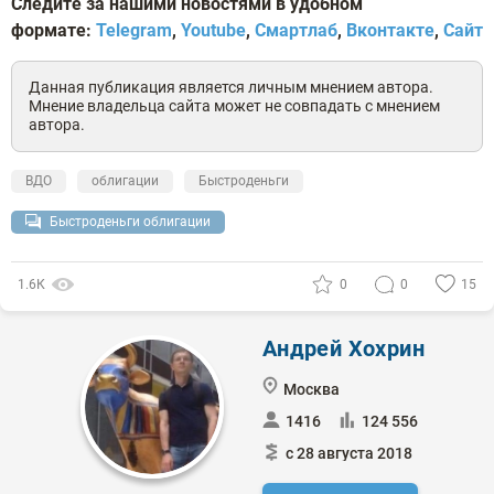
Следите за нашими новостями в удобном
формате:
Telegram
,
Youtube
,
Смартлаб
,
Вконтакте
,
С
айт
Данная публикация является личным мнением автора.
Мнение владельца сайта может не совпадать с мнением
автора.
ВДО
облигации
Быстроденьги
Быстроденьги облигации
1.6К
0
0
15
Андрей Хохрин
Москва
1416
124 556
с 28 августа 2018