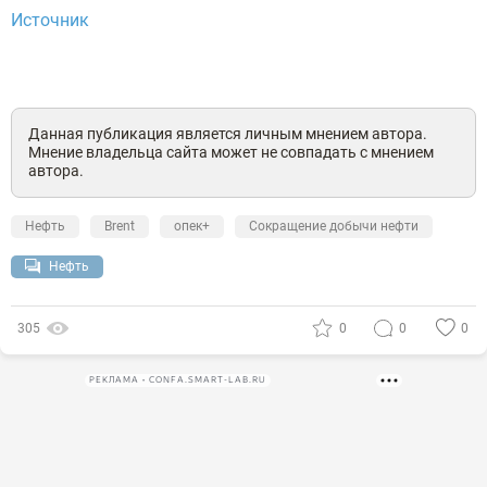
Источник
Данная публикация является личным мнением автора.
Мнение владельца сайта может не совпадать с мнением
автора.
Нефть
Brent
опек+
Сокращение добычи нефти
Нефть
305
0
0
0
РЕКЛАМА • CONFA.SMART-LAB.RU