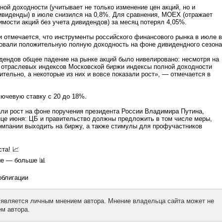
ой доходности (учитывает не только изменение цен акций, но и
ивиденды) в июле снизился на 0,8%. Для сравнения, MOEX (отражает
имости акций без учета дивидендов) за месяц потерял 4,05%.
и отмечается, что инструменты российского финансового рынка в июле в
овали положительную полную доходность на фоне дивидендного сезона
дендов общее падение на рынке акций было нивелировано: несмотря на
 отраслевых индексов Московской биржи индексы полной доходности
ительно, а некоторые из них и вовсе показали рост», — отмечается в
ючевую ставку с 20 до 18%.
ли рост на фоне поручения президента России Владимира Путина,
нце июня: ЦБ и правительство должны предложить в том числе меры,
мпании выходить на биржу, а также стимулы для профучастников
та! 📈
е — больше 📊
облигации
 является личным мнением автора. Мнение владельца сайта может не
м автора.