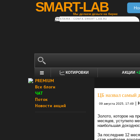
SMART-LAB
Но
Мы делаем деньги на бирже
РЕКЛАМА • CONFA.SMART-LAB.RU
КОТИРОВКИ
АКЦИИ
+
PREMIUM
Все блоги
ЧАТ
ЦБ назвал самый д
Поток
|
09 августа 2025, 17:49
Новости акций
Золото, которое на п
месяцев, уступило ме
наибольшая доходност
За последние 12 меся
став наиболее доходн