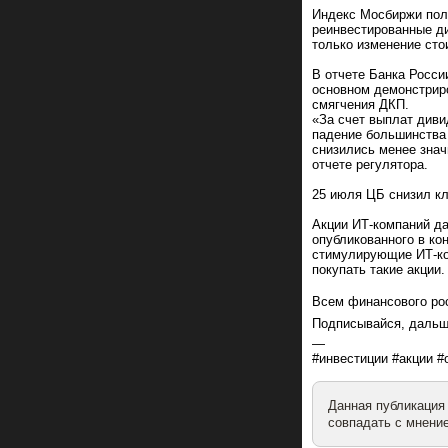
Индекс Мосбиржи полн
реинвестированные д
только изменение сто
В отчете Банка Росси
основном демонстрир
смягчения ДКП.
«За счет выплат диви
падение большинства
снизились менее знач
отчете регулятора.
25 июля ЦБ снизил кл
Акции ИТ-компаний да
опубликованного в ко
стимулирующие ИТ-ко
покупать такие акции.
Всем финансового рос
Подписывайся, дальш
—
#инвестиции #акции #
Данная публикация
совпадать с мнение