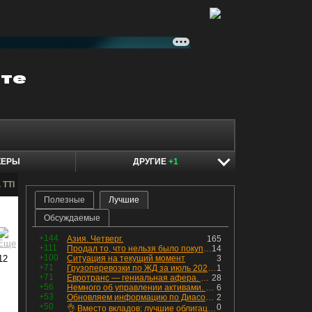
КЕРЫ
ДРУГИЕ
+1
 TTI
Полезные
Лучшие
Обсуждаемые
+144
Азия. Четверг.
165
+111
Продал то, что нельзя было покупать. Изменения в портфеле
14
+100
12
Ситуация на текущий момент
3
+71
Грузоперевозки по ЖД за июль 2026 г. — четвёртый месяц подряд роста, чёрные металлы на уровне прошлого года, а каменный уголь в плюсе.
1
+71
Евротранс — гениальная афера. Собрал с инвесторов денег, выплатил дивидендов больше текущей капитализации и ушёл в дефолт
28
+56
Немного об управлении активами. Для заинтересованных
6
+53
Обновляем информацию по Диасофту: дивиденды и выкуп
2
+50
0
👌 Вместо вкладов: лучшие облигации — только супер надёжные