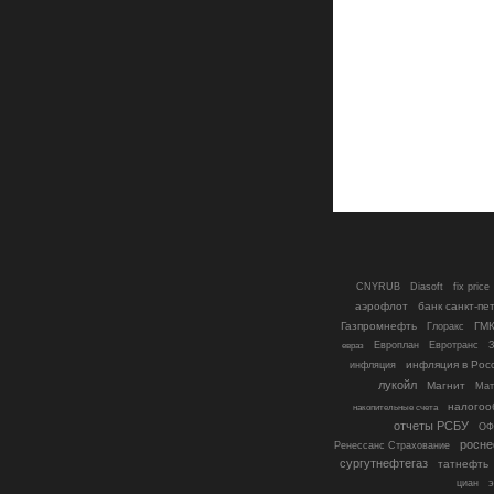
fix price
CNYRUB
Diasoft
аэрофлот
банк санкт-пе
Газпромнефть
ГМК
Глоракс
Евротранс
Европлан
евраз
инфляция
инфляция в Рос
лукойл
Магнит
Мат
налогоо
накопительные счета
отчеты РСБУ
ОФ
росн
Ренессанс Страхование
сургутнефтегаз
татнефть
циан
э