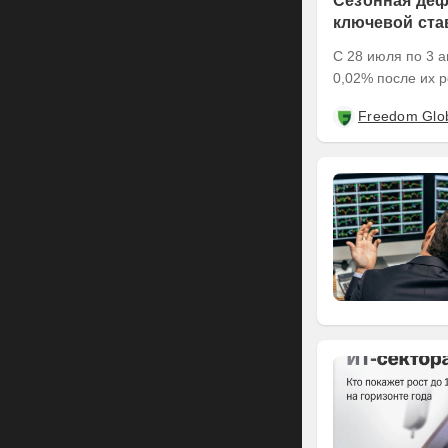
Сезонная деф
ключевой ста
С 28 июля по 3 а
0,02% после их р
Freedom Glo