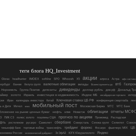
теги блога HQ_Investment
акции
Glorax
IMOEX
Whoosh
X5
Астра
headhunter
softline
SPO
алроса
афк систем
втб
валютные облигации
Газпро
тербург
банки
белуга групп
вклады
Всеинструменты.ру
дивиденды
 Норникель
Группа Позитив
депозиты
доллар рубль
дом.рф
Дональд Тр
Займер
золото
инвестиции в недвижимость
Индекс МБ
Израиль
интер
инсайдерская торговля
Ключевая ставка ЦБ РФ
сии
Иран
конференция смартлаба
календарь инвестора
Китай
лен
мобильный пост
Московская Биржа
МТС
ь и Дитя
Мечел
МТС Банк
ммк
облигации
отчеты МСФ
бложение на рынке ценных бумаг
нефть
Новатэк
нлмк
прогноз по акциям
ПИК СЗ
пошлины США
Промомед
З
полюс золото
Распадская
сбербанк
ефть
Самолет
Совком
ростелеком
русагро
Северсталь
Сегежа групп
Селектел
трейдинг
форекс
ЦБ
тинькофф банк
торговые войны
транснефть
фьючерс MIX
Фосагро
Яндекс
ЭсЭфАй
кономика России
ЮГК Южуралзолото
экономический дайджест