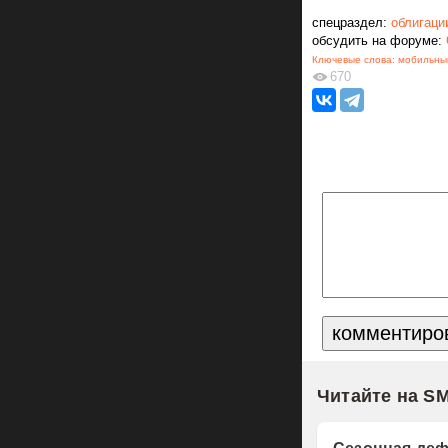
спецраздел:
облигаци
обсудить на форуме:
Ключевые слова:
мобильны
670
Читайте на S