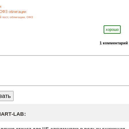
и
ОФЗ облигации
й пост
,
облигации
,
ОФЗ
хорошо
1 комментарий
MART-LAB: