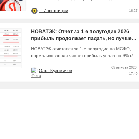
заказчиков и налоговые риски. Динамика сектора...
Т-Инвестиции
16:27
НОВАТЭК: Отчет за 1-е полугодие 2026 -
прибыль продолжает падать, но лучшее
впереди, если не прилетит
НОВАТЭК отчитался за 1-е полугодие по МСФО,
нормализованная чистая прибыль упала на 9% г/г
Пресс релизы максимально...
05 августа 2026,
Олег Кузьмичев
17:40