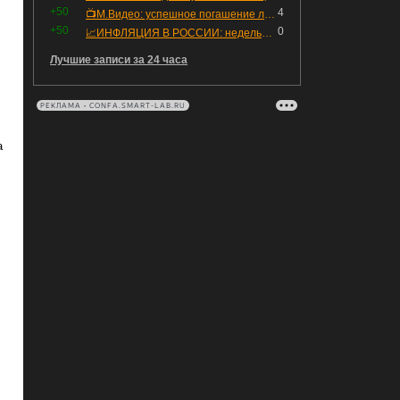
+50
4
📺М.Видео: успешное погашение любимого флоатера
+50
0
📈ИНФЛЯЦИЯ В РОССИИ: недельная дефляция, но в годовом выражении рост 😢
Лучшие записи за 24 часа
РЕКЛАМА • CONFA.SMART-LAB.RU
а