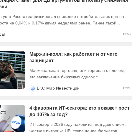
ляция станет для ЦБ аргументом в пользу снижения
вки
вгуста Росстат зафиксировал снижение потребительских цен на
оста на 0,04% и 0,17% двумя неделями ранее. Ранее такой...
bal
12:50
Маржин-колл: как работает и от чего
защищает
Маржинальная торговля, или торговля с плечом, —
это заключение биржевых сделок с
использованием заемных денежных средств или
БКС Мир Инвестиций
12:21
заемных ценных...
4 фаворита ИТ-сектора: кто покажет рост
до 107% за год?
ИТ-сектор в 2026 году находится под давлением:
жесткая риторика ЦБ, сокращение бюджетов