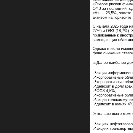
«Обзоре рисков финан
ОФЗ за последний год
«А» — 26,5%, золото
активом на горизонте 
С начала 2025 года н
27%) и ОФЗ (18,7%). 
привязанные к иностр
замещающие облигаци
Однако в июле именн
фоне снижения ставок
📈Далее наиболее до
📍акции информацион
📍корпоративные обли
📍корпоративные обл
📍депозит в доллара
📍ОФЗ 4,5%;
📍корпоративные обли
📍акции телекоммуник
📍депозит в юанях 4%
📉Больше всего можно
📍акциях нефтегазово
📍акциях транспортны