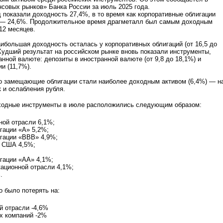
совых рынков» Банка России за июль 2025 года.
 показали доходность 27,4%, в то время как корпоративные облигации
 — 24,6%. Продолжительное время драгметалл был самым доходным
12 месяцев.
аибольшая доходность осталась у корпоративных облигаций (от 16,5 до
Худший результат на российском рынке вновь показали инструменты,
анной валюте: депозиты в иностранной валюте (от 9,8 до 18,1%) и
и (11,7%).
о замещающие облигации стали наиболее доходным активом (6,4%) — н
 и ослабления рубля.
ходные инструменты в июле расположились следующим образом:
ной отрасли 6,1%;
гации «А» 5,2%;
игации «ВВВ» 4,9%;
х США 4,5%;
гации «АА» 4,1%;
ационной отрасли 4,1%;
.
 было потерять на:
й отрасли -4,6%
х компаний -2%