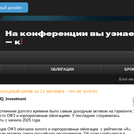
вый дизайн
2
ОБЛИГАЦИИ
БРО
Блог им.
оходный актив за 12 месяцев - это не золото
HQ_Investment
ротяжении долгого времени было самым доходным активом на горизонте 
сто ОФЗ и корпоративным облигациям. У последних сохранилась
ь с начала 2025 года
цев ОФЗ обогнали золото и корпоративные облигации с рейтингом «А»,
ым активом среди российских инструментов. Об этом сообщается в