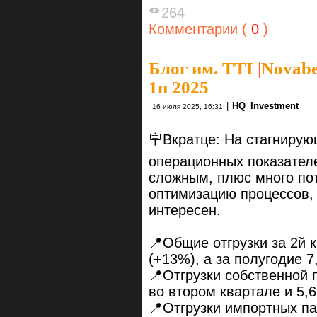
264
Комментарии (
0
)
Блог им. TTI
|
Novabe
1п 2025
|
HQ_Investment
16 июля 2025, 16:31
🪧Вкратце: На стагнирую
операционных показател
сложным, плюс много по
оптимизацию процессов, 
интересен.
📍Общие отгрузки за 2й 
(+13%), а за полугодие 
📍Отгрузки собственной 
во втором квартале и 5,
📍Отгрузки импортных па