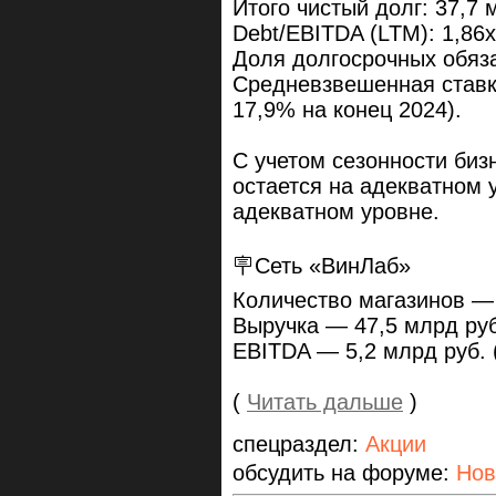
Итого чистый долг: 37,7 
Debt/EBITDA (LTM): 1,86x
Доля долгосрочных обяза
Средневзвешенная ставк
17,9% на конец 2024).
С учетом сезонности биз
остается на адекватном 
адекватном уровне.
🪧Сеть «ВинЛаб»
Количество магазинов —
Выручка — 47,5 млрд руб
EBITDA — 5,2 млрд руб.
(
Читать дальше
)
спецраздел:
Акции
обсудить на форуме:
Нов