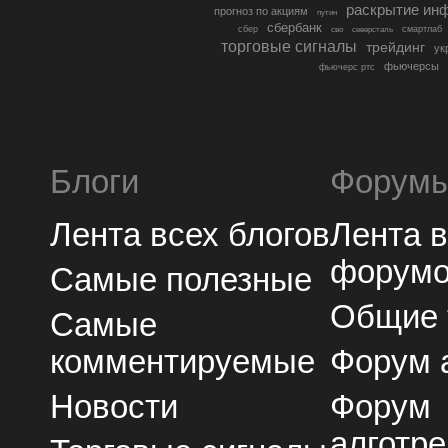
раскрытие ин
прогноз по акциям
путин
сбербанк
сбер
северсталь
смартлаб
сво
торговые сигналы
трейдинг
ук
фьючерсы
фьючерс ртс
Блоги
Форум
Лента всех блогов
Лента 
форум
Самые полезные
Общие
Самые
комментируемые
Форум 
Новости
Форум
алготре