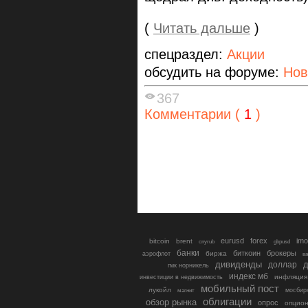
(
Читать дальше
)
спецраздел:
Акции
обсудить на форуме:
Нов
367
Комментарии (
1
)
eurusd
forex
imo
bitcoin
brent
cnyrub
gbpusd
банки
биткоин
брокеры
биржа
аэрофлот
в
дивиденды
доллар
д
гмк норникель
индекс мб
инфляция
инвестиции в недвижимость
мобильный пост
лукойл
мосбир
магнит
облигации
обзор рынка
опрос
опцио