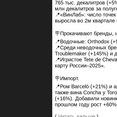
765 тыс. декалитров (+5%
млн декалитров за полуг
📍«ВинЛаб»: число точек
выросла во 2м квартале 
🪧Прокачивают бренды, н
📍Водочные: Orthodox (+
📍Среди неводочных бре
Troublemaker (+145%) и 
📍Игристое Tete de Cheva
карту России–2025».
🪧Импорт.
📍Ром Barceló (+21%) и 
также вина Concha y Toro
(+16%). Добавили новинк
прошлом году рост +60%
(
Читать дальше
)