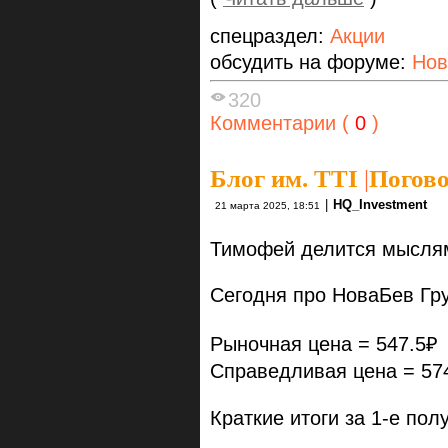
спецраздел:
Акции
обсудить на форуме:
Нов
320
Комментарии (
0
)
Блог им. TTI
|
Погов
|
HQ_Investment
21 марта 2025, 18:51
Тимофей делится мысля
Сегодня про НоваБев Гр
Рыночная цена = 547.5₽
Справедливая цена = 57
Краткие итоги за 1-е по