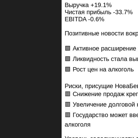
Выручка +19.1%
Чистая прибыль -33.7%
EBITDA -0.6%
Позитивные новости вокр
🟩 Активное расширение
🟩 Ликвидность стала в
🟩 Рост цен на алкоголь
Риски, присущие НоваБе
🟥 Снижение продаж креп
🟥 Увеличение долговой 
🟥 Государство может вв
алкоголя