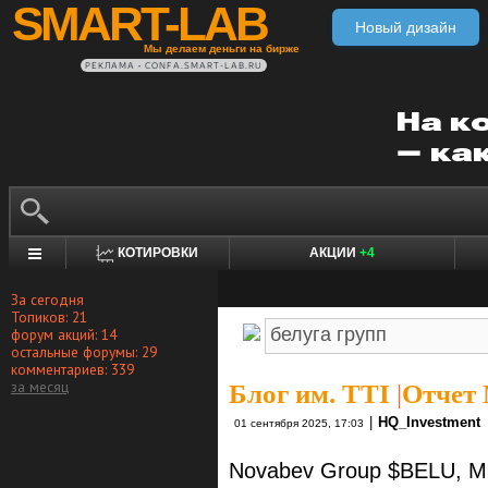
SMART-LAB
Новый дизайн
Мы делаем деньги на бирже
РЕКЛАМА • CONFA.SMART-LAB.RU
КОТИРОВКИ
АКЦИИ
+4
За сегодня
Топиков: 21
форум акций: 14
остальные форумы: 29
комментариев: 339
за месяц
Блог им. TTI
|
Отчет 
|
HQ_Investment
01 сентября 2025, 17:03
Novabev Group $BELU, М