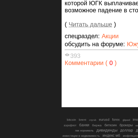
которой ЮГК выплачивае
возможное падение в сто
(
Читать дальше
)
спецраздел:
Акции
обсудить на форуме:
Южу
393
Комментарии (
0
)
eurusd
forex
imo
bitcoin
brent
cnyrub
gbpusd
банки
биткоин
брокеры
биржа
аэрофлот
в
дивиденды
доллар
д
гмк норникель
индекс мб
инфляция
инвестиции в недвижимость