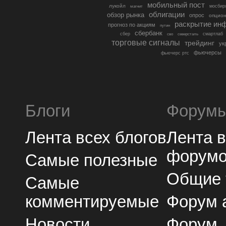
мобильный пост
лукойл
мосбир
магнит
облигации
обзор рынка
опрос
опцио
раскрытие ин
прогноз по акциям
путин
сбербанк
сбер
северсталь
смартлаб
сво
торговые сигналы
трейдинг
ук
фьючерсы
фьючерс ртс
Блоги
Форум
Лента всех блогов
Лента 
форум
Самые полезные
Общие
Самые
комментируемые
Форум 
Новости
Форум