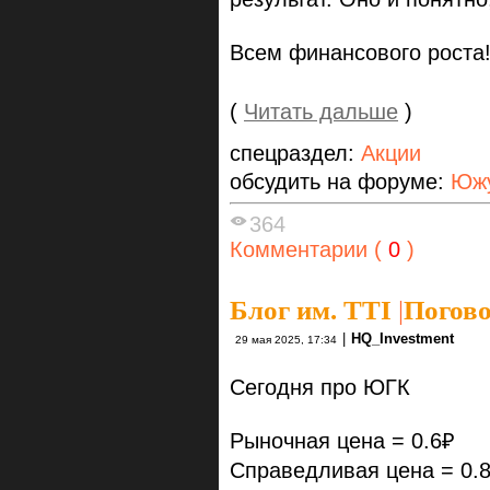
Всем финансового роста!
(
Читать дальше
)
спецраздел:
Акции
обсудить на форуме:
Южу
364
Комментарии (
0
)
Блог им. TTI
|
Погов
|
HQ_Investment
29 мая 2025, 17:34
Сегодня про ЮГК
Рыночная цена = 0.6₽
Справедливая цена = 0.