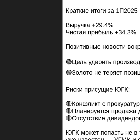
Краткие итоги за 1П2025
Выручка +29.4%
Чистая прибыль +34.3%
Позитивные новости вокр
🟢Цель удвоить производ
🟢Золото не теряет пози
Риски присущие ЮГК:
🔴Конфликт с прокурату
🔴Планируется продажа 
🔴Отсутствие дивидендо
ЮГК может попасть не в 
уже известен — УГМК и о