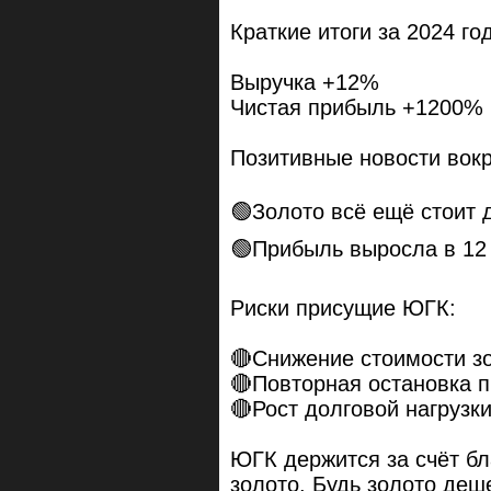
Краткие итоги за 2024 год
Выручка +12%
Чистая прибыль +1200%
Позитивные новости вокр
🟢Золото всё ещё стоит 
🟢Прибыль выросла в 12
Риски присущие ЮГК:
🔴Снижение стоимости з
🔴Повторная остановка 
🔴Рост долговой нагрузк
ЮГК держится за счёт б
золото. Будь золото деш