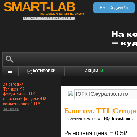
SMART-LAB
Новый дизайн
Мы делаем деньги на бирже
РЕКЛАМА • CONFA.SMART-LAB.RU
КОТИРОВКИ
АКЦИИ
+8
За сегодня
Топиков: 97
форум акций: 116
остальные форумы: 448
комментариев: 1119
за месяц
Блог им. TTI
|
Сегод
|
HQ_Investment
09 октября 2025, 18:24
Рыночная цена = 0.5₽