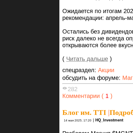
Ожидается по итогам 202
рекомендации: апрель-м
Остались без дивидендов
риск далеко не всегда о
открываются более вкусн
(
Читать дальше
)
спецраздел:
Акции
обсудить на форуме:
Маг
282
Комментарии (
1
)
Блог им. TTI
|
Подро
|
HQ_Investment
14 мая 2025, 17:20