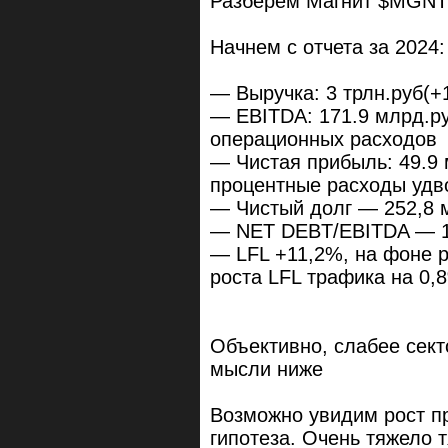
Разберем Магнит $MGNT
Начнем с отчета за 2024:
— Выручка: 3 трлн.руб(+1
— EBITDA: 171.9 млрд.руб
операционных расходов
— Чистая прибыль: 49.9 м
процентные расходы удво
— Чистый долг — 252,8 м
— NET DEBT/EBITDA — 1
— LFL +11,2%, на фоне р
роста LFL трафика на 0,
Объективно, слабее сект
мысли ниже
Возможно увидим рост пр
гипотеза. Очень тяжело т