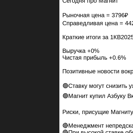
Сегодня про Магнит
Рыночная цена = 3796₽
Справедливая цена = 44
Краткие итоги за 1КВ202
Выручка +0%
Чистая прибыль +0.6%
Позитивные новости вокр
🟢Ставку могут снизить 
🟢Магнит купил Азбуку В
Риски, присущие Магниту
🔴Менеджмент непредск
🔴При высокой ставке об