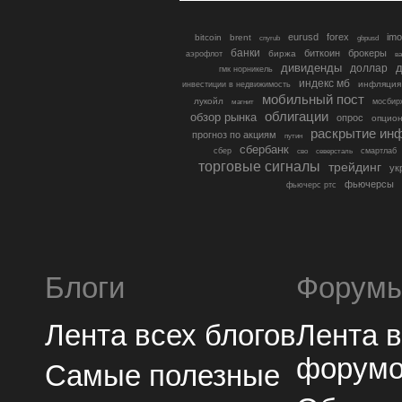
eurusd
forex
imo
bitcoin
brent
cnyrub
gbpusd
банки
биткоин
брокеры
биржа
аэрофлот
в
дивиденды
доллар
д
гмк норникель
индекс мб
инфляция
инвестиции в недвижимость
мобильный пост
лукойл
мосбир
магнит
облигации
обзор рынка
опрос
опцио
раскрытие ин
прогноз по акциям
путин
сбербанк
сбер
северсталь
смартлаб
сво
торговые сигналы
трейдинг
ук
фьючерсы
фьючерс ртс
Блоги
Форум
Лента всех блогов
Лента 
форум
Самые полезные