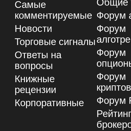
Общие
Самые
комментируемые
Форум 
Новости
Форум
алготре
Торговые сигналы
Форум
Ответы на
опцион
вопросы
Форум
Книжные
крипто
рецензии
Форум 
Корпоративные
Рейтин
брокер