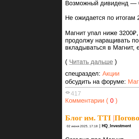
Возможный дивиденд — 
Не ожидается по итогам 
Магнит упал ниже 3200₽,
продолжу наращивать по
вкладываться в Магнит, 
(
Читать дальше
)
спецраздел:
Акции
обсудить на форуме:
Маг
417
Комментарии (
0
)
Блог им. TTI
|
Погов
|
HQ_Investment
02 июня 2025, 17:18