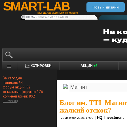
SMART-LAB
Новый дизайн
Мы делаем деньги на бирже
РЕКЛАМА • CONFA.SMART-LAB.RU
КОТИРОВКИ
АКЦИИ
+8
За сегодня
Топиков: 54
форум акций: 52
остальные форумы: 176
комментариев: 892
за месяц
Блог им. TTI
|
Магнит
жалкий отскок?
|
HQ_Investment
22 декабря 2025, 17:09