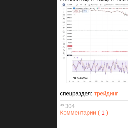
спецраздел:
трейдинг
304
Комментарии (
1
)