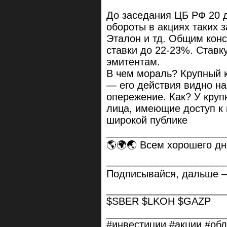
До заседания ЦБ РФ 20 
обороты в акциях таких з
Эталон и тд. Общим кон
ставки до 22-23%. Ставк
эмитентам.
В чем мораль? Крупный 
— его действия видно на
опережение. Как? У кру
лица, имеющие доступ к
широкой публике
_____________________
🌎🌍🌏 Всем хорошего дн
_____________________
Подписывайся, дальше 
_____________________
$SBER $LKOH $GAZP
_____________________
#инвестиции #акции #обл