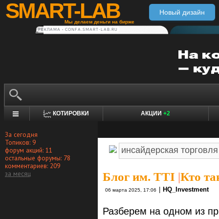
SMART-LAB
Новый дизайн
Мы делаем деньги на бирже
РЕКЛАМА • CONFA.SMART-LAB.RU
КОТИРОВКИ
АКЦИИ
+2
За сегодня
Топиков: 9
форум акций: 11
остальные форумы: 78
комментариев: 209
за месяц
Блог им. TTI
|
Кто та
|
HQ_Investment
06 марта 2025, 17:06
Разберем на одном из п