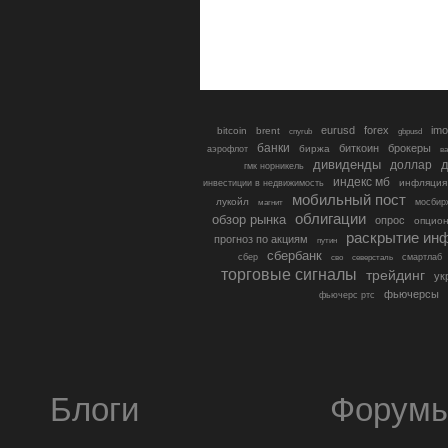
eurusd
forex
imo
bitcoin
brent
cnyrub
gbpusd
банки
биткоин
брокеры
биржа
аэрофлот
в
дивиденды
доллар
д
гмк норникель
индекс мб
инфляция
инвестиции в недвижимость
мобильный пост
лукойл
мосбир
магнит
облигации
обзор рынка
опрос
опцио
раскрытие ин
прогноз по акциям
путин
сбербанк
сбер
северсталь
смартлаб
сво
торговые сигналы
трейдинг
ук
фьючерсы
фьючерс ртс
Блоги
Форум