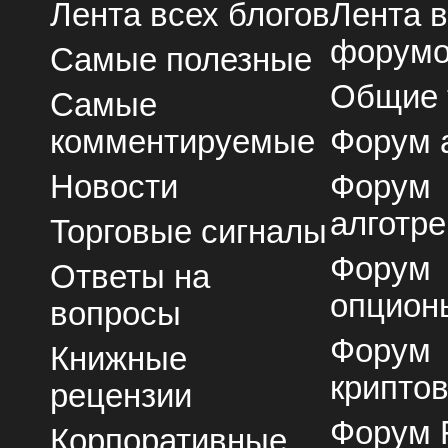
Лента всех блогов
Лента 
форум
Самые полезные
Общие
Самые
комментируемые
Форум 
Новости
Форум
алготре
Торговые сигналы
Форум
Ответы на
опцион
вопросы
Форум
Книжные
крипто
рецензии
Форум 
Корпоративные