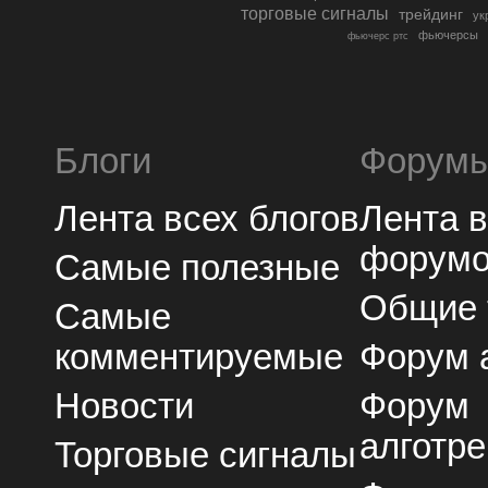
торговые сигналы
трейдинг
ук
фьючерсы
фьючерс ртс
Блоги
Форум
Лента всех блогов
Лента 
форум
Самые полезные
Общие
Самые
комментируемые
Форум 
Новости
Форум
алготре
Торговые сигналы