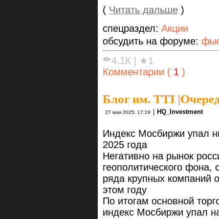
(
Читать дальше
)
спецраздел:
Акции
обсудить на форуме:
фью
4.1К
|
★1
Комментарии (
1
)
Блог им. TTI
|
Очеред
|
HQ_Investment
27 мая 2025, 17:19
Индекс Мосбиржи упал ни
2025 года
Негативно на рынок росс
геополитического фона, 
ряда крупных компаний о
этом году
По итогам основной торг
индекс Мосбиржи упал на