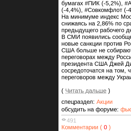
бумагах #ПИК (-5,2%), 
(-4,4%), #Совкомфлот (-4
На минимуме индекс Мосб
снижаясь на 2,86% по ср
предыдущего рабочего дн
В СМИ появились сообще
новые санкции против Ро
США больше не собирают
переговорах между Росси
президента США Джей Ди
сосредоточатся на том, 
переговоров между Украи
(
Читать дальше
)
спецраздел:
Акции
обсудить на форуме:
фью
491
Комментарии (
0
)