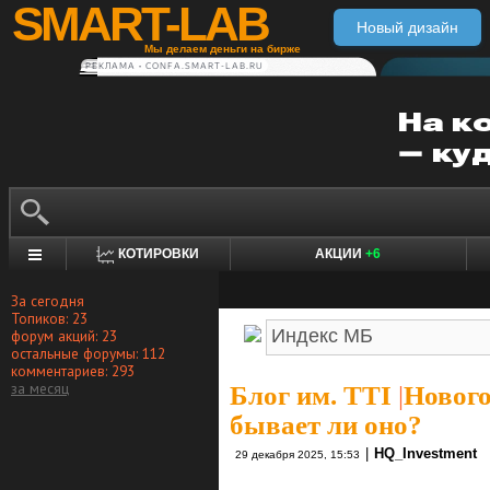
SMART-LAB
Новый дизайн
Мы делаем деньги на бирже
РЕКЛАМА • CONFA.SMART-LAB.RU
КОТИРОВКИ
АКЦИИ
+6
За сегодня
Топиков: 23
форум акций: 23
остальные форумы: 112
комментариев: 293
за месяц
Блог им. TTI
|
Нового
бывает ли оно?
|
HQ_Investment
29 декабря 2025, 15:53