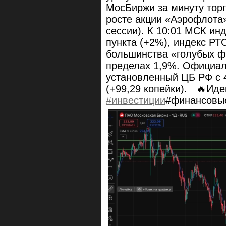
МосБиржи за минуту тор
росте акции «Аэрофлота»
сессии). К 10:01 МСК ин
пункта (+2%), индекс РТ
большинства «голубых ф
пределах 1,9%. Официал
установленный ЦБ РФ с 4
(+99,29 копейки). 🔥Иде
#инвестиции
#финансовы