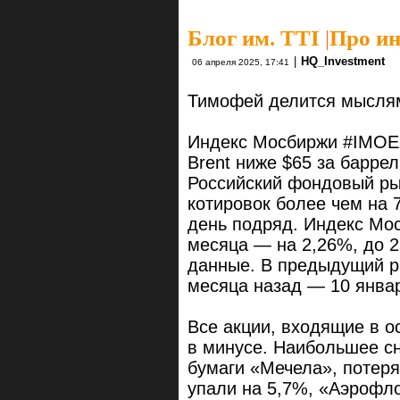
Блог им. TTI
|
Про и
|
HQ_Investment
06 апреля 2025, 17:41
Тимофей делится мысля
Индекс Мосбиржи #IMOEX
Brent ниже $65 за баррел
Российский фондовый ры
котировок более чем на 
день подряд. Индекс Мо
месяца — на 2,26%, до 2
данные. В предыдущий р
месяца назад — 10 январ
Все акции, входящие в о
в минусе. Наибольшее с
бумаги «Мечела», потер
упали на 5,7%, «Аэрофл