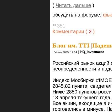
(
Читать дальше
)
обсудить на форуме:
фью
351
Комментарии (
2
)
Блог им. TTI
|
Падени
|
HQ_Investment
04 мая 2025, 17:34
Российский рынок акций 
неопределенности и паде
Индекс Мосбиржи #IMOEX
2845,82 пункта, свидетел
Ниже 2850 пунктов росси
18 апреля текущего года.
Все акции, входящие в и
торговались в минусе. 