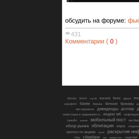
обсудить на форуме:
фью
431
Комментарии (
0
)
eurusd
forex
imo
bitcoin
brent
cnyrub
gbpusd
банки
биткоин
брокеры
биржа
аэрофлот
в
дивиденды
доллар
д
гмк норникель
индекс мб
инфляция
инвестиции в недвижимость
мобильный пост
лукойл
мосбир
магнит
облигации
обзор рынка
опрос
опцио
раскрытие ин
прогноз по акциям
путин
сбербанк
сбер
северсталь
смартлаб
сво