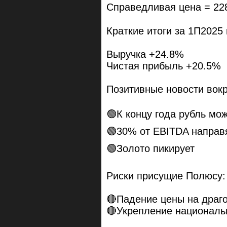
Справедливая цена = 22
Краткие итоги за 1П2025 
Выручка +24.8%
Чистая прибыль +20.5%
Позитивные новости вокр
🟢К концу года рубль мо
🟢30% от EBITDA направ
🟢Золото пикирует
Риски присущие Полюсу:
🔴Падение цены на драг
🔴Укрепление националь