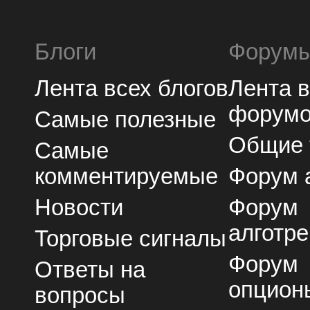
Блоги
Форум
Лента всех блогов
Лента 
форум
Самые полезные
Общие
Самые
комментируемые
Форум 
Новости
Форум
алготре
Торговые сигналы
Форум
Ответы на
опцион
вопросы