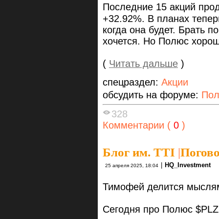
Последние 15 акций прод
+32.92%. В планах тепер
когда она будет. Брать п
хочется. Но Полюс хорош
(
Читать дальше
)
спецраздел:
Акции
обсудить на форуме:
По
328
Комментарии (
0
)
Блог им. TTI
|
Погов
|
HQ_Investment
25 апреля 2025, 18:04
Тимофей делится мысля
Сегодня про Полюс $PLZ