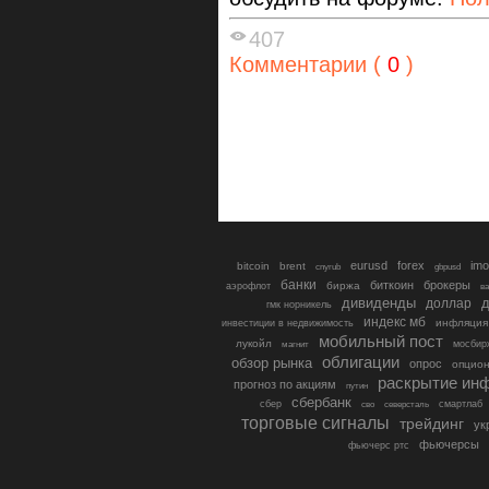
407
Комментарии (
0
)
eurusd
forex
imo
bitcoin
brent
cnyrub
gbpusd
банки
биткоин
брокеры
биржа
аэрофлот
в
дивиденды
доллар
д
гмк норникель
индекс мб
инфляция
инвестиции в недвижимость
мобильный пост
лукойл
мосбир
магнит
облигации
обзор рынка
опрос
опцио
раскрытие ин
прогноз по акциям
путин
сбербанк
сбер
северсталь
смартлаб
сво
торговые сигналы
трейдинг
ук
фьючерсы
фьючерс ртс