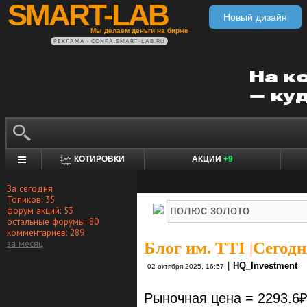
SMART-LAB
Новый дизайн
Мы делаем деньги на бирже
РЕКЛАМА • CONFA.SMART-LAB.RU
КОТИРОВКИ
АКЦИИ
+9
За сегодня
Топиков: 35
форум акций: 53
остальные форумы: 80
комментариев: 289
за месяц
Блог им. TTI
|
Сегодн
|
HQ_Investment
02 октября 2025, 16:57
Рыночная цена = 2293.6