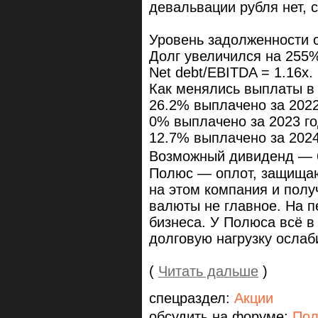
девальвации рубля нет, 
Уровень задолженности 
Долг увеличился на 255%
Net debt/EBITDA = 1.16x.
Как менялись выплаты в
26.2% выплачено за 2022
0% выплачено за 2023 г
12.7% выплачено за 2024
Возможный дивиденд — 
Полюс — оплот, защищаю
на этом компания и полу
валюты не главное. На п
бизнеса. У Полюса всё в
долговую нагрузку ослаб
(
Читать дальше
)
спецраздел:
Акции
обсудить на форуме:
По