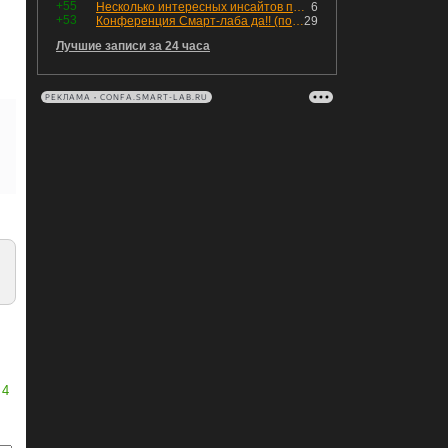
+55
Несколько интересных инсайтов по "Озону"
6
+53
Конференция Смарт-лаба да!! (пост 218, 12+)
29
Лучшие записи за 24 часа
РЕКЛАМА • CONFA.SMART-LAB.RU
4