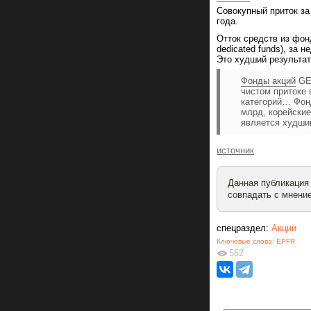
Совокупный приток за
года.
Отток средств из фон
dedicated funds), за 
Это худший результат
Фонды акций
GEM
чистом притоке 
категорий… Фонд
млрд, корейски
является худши
источник
Данная публикация
совпадать с мнение
спецраздел:
Акции
Ключевые слова:
EPFR
562