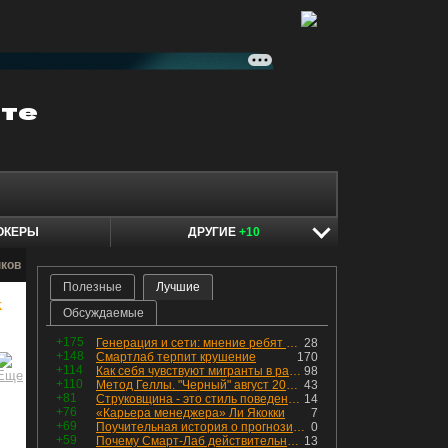
ОКЕРЫ
ДРУГИЕ
+10
нков
Полезные
Лучшие
к
Обсуждаемые
+175
Генерация и сети: мнение ребят из индустрии
28
+148
Смартлаб терпит крушение
170
+114
Как себя чувствуют мигранты в раю, в который они так стремились
98
+110
Метод Геллы. "Черный" август 2026 - быть или не быть?
43
+81
Струковщина - это стиль поведения, известный всем в секторе золотодобычи.
14
+76
«Карьера менеджера» Ли Якокки
7
+69
Поучительная история о прогнозировании
0
+59
Почему Смарт-Лаб действительно протух
13