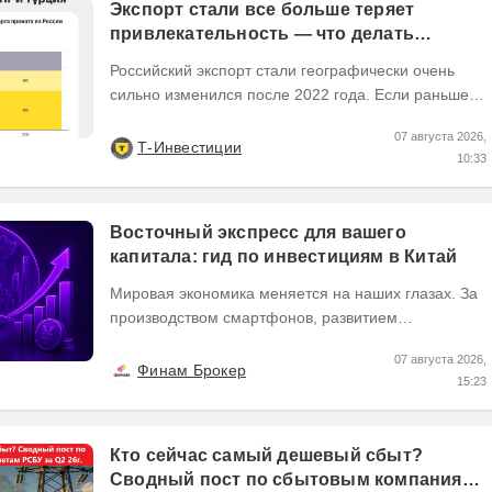
Экспорт стали все больше теряет
привлекательность — что делать
инвесторам
Российский экспорт стали географически очень
сильно изменился после 2022 года. Если раньше
Европа была основным регионом сбыта, то
07 августа 2026,
сейчас...
Т-Инвестиции
10:33
Восточный экспресс для вашего
капитала: гид по инвестициям в Китай
Мировая экономика меняется на наших глазах. За
производством смартфонов, развитием
искусственного интеллекта и зеленой революцией
07 августа 2026,
часто...
Финам Брокер
15:23
Кто сейчас самый дешевый сбыт?
Сводный пост по сбытовым компаниям