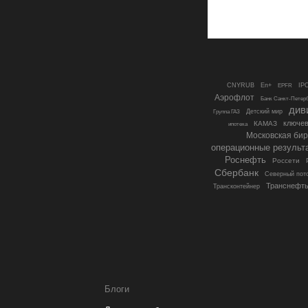
CNYRUB
En+
IP
EPFR
Аэрофлот
Банк Санкт-Петер
див
Группа ГАЗ
Детский мир
ключев
КАМАЗ
ипотека
Московская би
операционные результ
Роснефть
Россети
Сбербанк
Северный пото
Транснефт
Трансконтейнер
Блоги