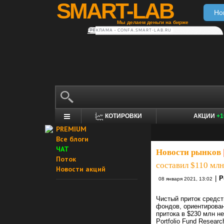
SMART-LAB
Но
Мы делаем деньги на бирже
РЕКЛАМА • CONFA.SMART-LAB.RU
КОТИРОВКИ
АКЦИИ
+1
PREMIUM
Все блоги
ЧАТ
Новости рынков
Поток
составил $110 млн
Новости акций
|
Р
08 января 2021, 13:02
Чистый приток средс
фондов, ориентирован
притока в $230 млн н
Portfolio
Fund Research