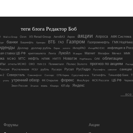
теги блога Редактор Боб
акции
Алроса
АФК Система
Ozon
X5 Retail Group
O
АвтоВАЗ
Акрон
Mail.ru Group
Газпром
банки
ВТБ
ГАЗ
Газпромнефть
ГМК НорНике
Башнефть
бург
брокеры
иденды
инфляция в Рос
Доллар
доллар рубль
ИнтерРАО
Евраз
золото
ИнтерРАО ЕЭС
Лукойл
ая ставка ЦБ РФ
Магнит
Мечел
ММК
криптовалюта
Лента
Мегафон
М.видео
облигации
ржа
нефть
Новатэк
МТС
МСФО
НЛМК
НМТП
ОАК
НорНикель
прогноз по акциям
аты
Полюс Золото
отчеты МСФО
ОФЗ
ПИК СЗ
Полиметалл
Распад
Русал
РусГидро
санкции
Россия
Ростелеком
рубль
Русагро
РСБУ
Русснефть
самолет
Северсталь
Татнефть
к-2
Соллерс
Сургутнефтегаз
Тинькофф Банк
Т
Совкомфлот
СПБ биржа
утренний обзор
форекс
ь
ЦБ РФ
ФосАгро
ФК Открытие
ФСК Россети
Черкиз
уголь
Яндекс
Энел Россия
юань
Юнипро
ЮТэйр
Эталон
....все
Форумы
Акции