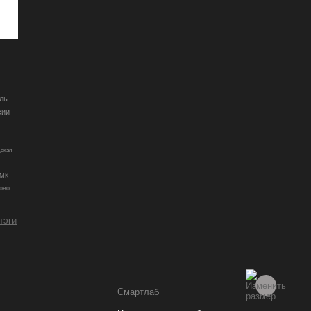
ль
сии
ская
МК
ово
 тэги
Смартлаб