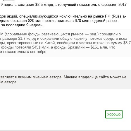
 9 недель составил $2,5 млрд, это лучший показатель с февраля 2017
дов акций, специализирующихся исключительно на рынке РФ (Russia-
неделю составил $20 млн против притока в $70 млн неделей ранее.
 за последние 9 недель.
 (глобальные фонды развивающихся рынков — ред.) сообщили о
в размере $1,7 млрд и сохранили общую картину потоков средств всех
ы, ориентированные на Китай, сообщили о чистом оттоке на сумму $3,7
е фонды потеряли $451 млн, а фонды Бразилии — $151 млн, что
м показателем с сентября
 является личным мнением автора. Мнение владельца сайта может не
м автора.
хорошо