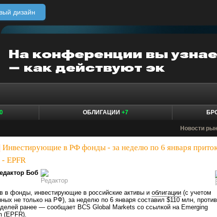
вый дизайн
0
ОБЛИГАЦИИ
+7
БР
Новости ры
|
Инвестирующие в РФ фонды - за неделю по 6 января прито
 - EPFR
едактор Боб
тв в фонды, инвестирующие в российские активы и
облигации
(с учетом
ных не только на РФ), за неделю по 6 января составил $110 млн, против
еделей ранее — сообщает BCS Global Markets со ссылкой на Emerging
 (
EPFR
).