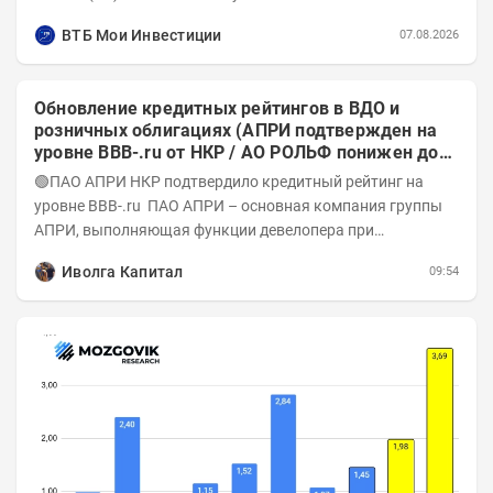
Объём...
ВТБ Мои Инвестиции
07.08.2026
Обновление кредитных рейтингов в ВДО и
розничных облигациях (АПРИ подтвержден на
уровне BBB-.ru от НКР / АО РОЛЬФ понижен до
А-(RU) / Элит Строй присвоен на уровне BBB.ru)
🟢ПАО АПРИ НКР подтвердило кредитный рейтинг на
уровне BBB-.ru ПАО АПРИ – основная компания группы
АПРИ, выполняющая функции девелопера при
реализации проектов. Группа с 2014 года...
Иволга Капитал
09:54