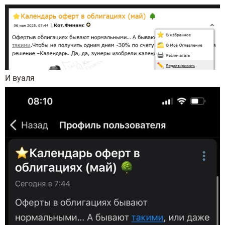
И вуаля