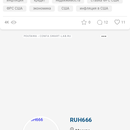
инфляция
кредит
недвижимость
ставка ФРС США
ФРС США
экономика
США
инфляция в США
4К
0
12
11
РЕКЛАМА • CONFA.SMART-LAB.RU
RUH666