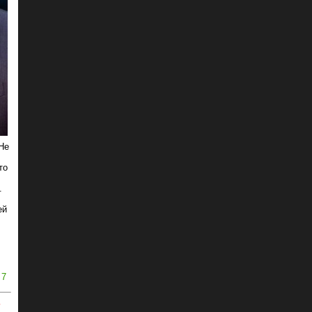
Не
то
.
ей
7
ь