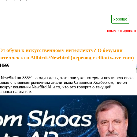
хорошо
комментироват
От обуви к искусственному интеллекту? О безумии
теллекта в Allbirds/Newbird (перевод с elliottwave com)
H666
 NewBird на 835% за один день, хотя они уже потеряли почти всю свою
ервью с главным рыночным аналитиком Стивеном Хохбергом, где он
округ компании NewBird AI и то, что это говорит о текущей
ановке на рынках: