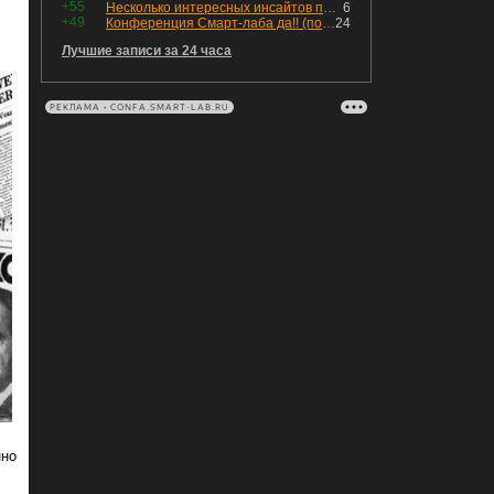
+55
Несколько интересных инсайтов по "Озону"
6
+49
Конференция Смарт-лаба да!! (пост 218, 12+)
24
Лучшие записи за 24 часа
РЕКЛАМА • CONFA.SMART-LAB.RU
нно