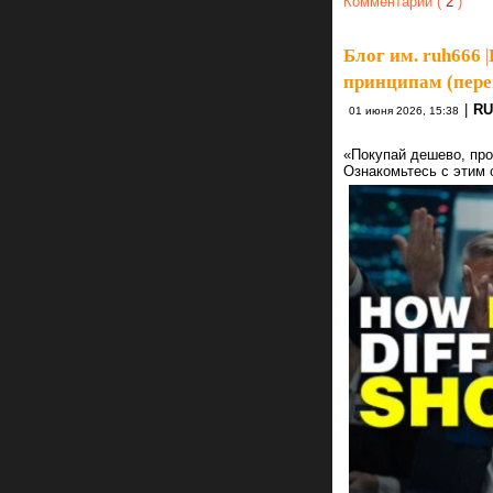
Комментарии (
2
)
Блог им. ruh666
|
принципам (перев
|
RU
01 июня 2026, 15:38
«Покупай дешево, прод
Ознакомьтесь с этим 