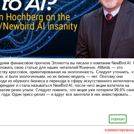
еднем финансовом прогнозе Эллиотта вы писали о компании NewBird AI. 
зложить свою статью для наших читателей?Конечно. Allbirds — это
ству кроссовок, ориентированная на экологичность. Следует уточнить, ч
но, и были экологичными, но их бизнес-модель — нет. Поэтому они
оде из обувного бизнеса и переходе в сферу искусственного интеллекта
рендинг и стала называться NewBird AI, после чего акции взлетели на
 затем резко упали. Следует помнить, что акции уже потеряли 99,6% сво
1 года. Один пресс-релиз — и вдруг все захотели в них инвестировать…
хорошо
комментироват