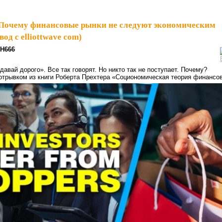
Почему финансовые рынки не следуют экономическим
од с elliottwave com)
H666
авай дорого». Все так говорят. Но никто так не поступает. Почему?
отрывком из книги Роберта Прехтера «Социономическая теория финансов