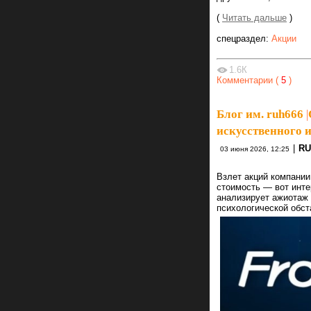
(
Читать дальше
)
спецраздел:
Акции
1.6К
Комментарии (
5
)
Блог им. ruh666
|
искусственного ин
|
RU
03 июня 2026, 12:25
Взлет акций компании
стоимость — вот инт
анализирует ажиотаж в
психологической обст