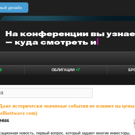
вый дизайн
0
ОБЛИГАЦИИ
+7
БР
Даже исторически значимые события не влияют на цены
elliottwave com)
H666
сационная новость, первый вопрос, который задают многие инвесторы,