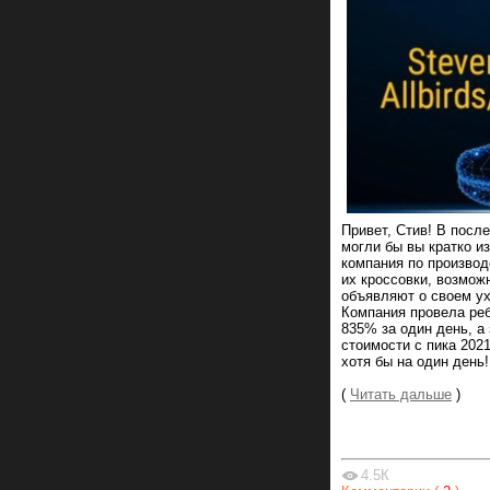
Привет, Стив! В посл
могли бы вы кратко и
компания по производ
их кроссовки, возмож
объявляют о своем ух
Компания провела реб
835% за один день, а
стоимости с пика 202
хотя бы на один день!
(
Читать дальше
)
4.5К