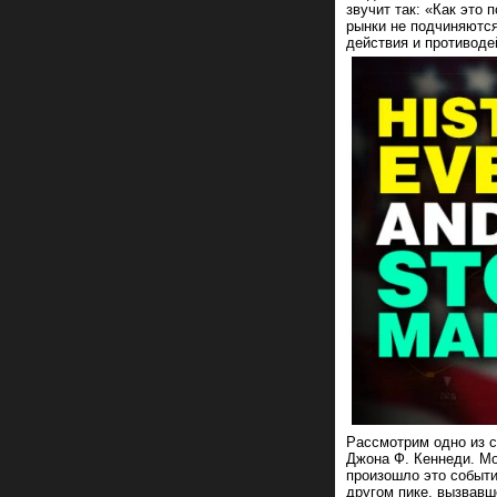
звучит так: «Как это
рынки не подчиняются
действия и противоде
Рассмотрим одно из 
Джона Ф. Кеннеди. Мо
произошло это событи
другом пике, вызвав