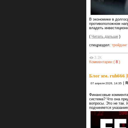
В экономике в долгос
противоположном напр
владеть инвестиционн
(
Читать дальше
)
спецраздел:
трейдинг
3.2К
Комментарии (
8
)
Блог им. ruh666
|
|
R
07 апреля 2026, 14:35
Финансовые коммента
система? Что она пре
вопросы. Это не так.
подчиняется указани