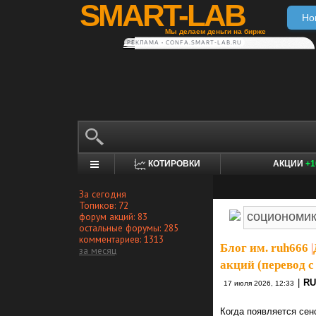
SMART-LAB
Но
Мы делаем деньги на бирже
РЕКЛАМА • CONFA.SMART-LAB.RU
КОТИРОВКИ
АКЦИИ
+1
За сегодня
Топиков: 72
форум акций: 83
остальные форумы: 285
комментариев: 1313
Блог им. ruh666
|
за месяц
акций (перевод с 
|
RU
17 июля 2026, 12:33
Когда появляется сен