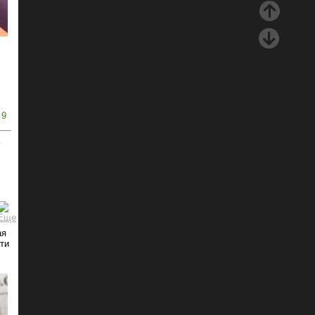
9
ь
ая
ти