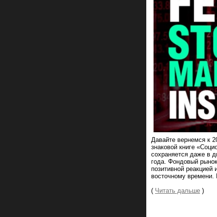
Давайте вернемся к 2
знаковой книге «Соц
сохраняется даже в д
года. Фондовый рынок 
позитивной реакцией 
восточному времени. 
(
Читать дальше
)