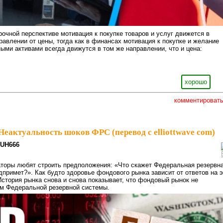
рочной перспективе мотивация к покупке товаров и услуг движется в
авлении от цены, тогда как в финансах мотивация к покупке и желание
ыми активами всегда движутся в том же направлении, что и цена:
хорошо
комментироват
Неактуальность шоков ФРС (перевод с elliottwave com)
UH666
торы любят строить предположения: «Что скажет Федеральная резервн
дпримет?». Как будто здоровье фондового рынка зависит от ответов на э
 История рынка снова и снова показывает, что фондовый рынок не
ям Федеральной резервной системы.