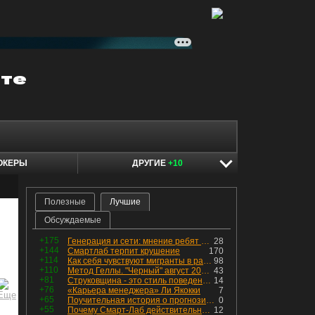
ОКЕРЫ
ДРУГИЕ
+10
Полезные
Лучшие
Обсуждаемые
+175
Генерация и сети: мнение ребят из индустрии
28
+144
Смартлаб терпит крушение
170
+114
Как себя чувствуют мигранты в раю, в который они так стремились
98
+110
Метод Геллы. "Черный" август 2026 - быть или не быть?
43
+81
Струковщина - это стиль поведения, известный всем в секторе золотодобычи.
14
+76
«Карьера менеджера» Ли Якокки
7
+65
Поучительная история о прогнозировании
0
+55
Почему Смарт-Лаб действительно протух
12