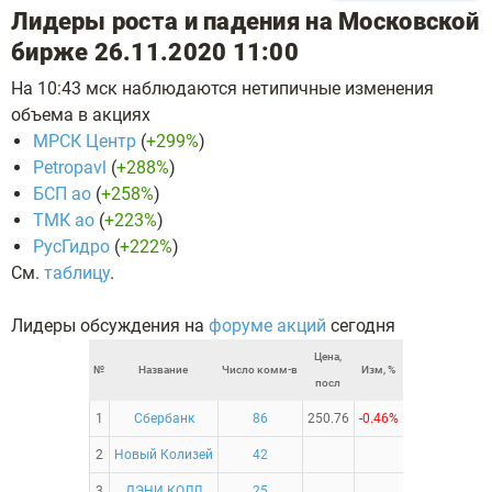
Лидеры роста и падения на Московской
бирже 26.11.2020 11:00
На 10:43 мск наблюдаются нетипичные изменения
объема в акциях
МРСК Центр
(
+299%
)
Petropavl
(
+288%
)
БСП ао
(
+258%
)
ТМК ао
(
+223%
)
РусГидро
(
+222%
)
См.
таблицу
.
Лидеры обсуждения на
форуме акций
сегодня
Цена,
№
Название
Число комм-в
Изм, %
посл
1
Сбербанк
86
250.76
-0.46%
2
Новый Колизей
42
3
ДЭНИ КОЛЛ
25