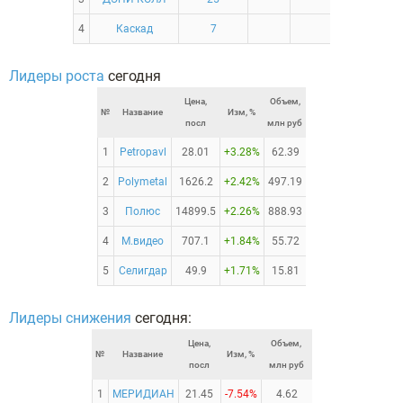
4
Каскад
7
Лидеры роста
сегодня
Цена,
Объем,
№
Название
Изм, %
посл
млн руб
1
Petropavl
28.01
+3.28%
62.39
2
Polymetal
1626.2
+2.42%
497.19
3
Полюс
14899.5
+2.26%
888.93
4
М.видео
707.1
+1.84%
55.72
5
Селигдар
49.9
+1.71%
15.81
Лидеры снижения
сегодня:
Цена,
Объем,
№
Название
Изм, %
посл
млн руб
1
МЕРИДИАН
21.45
-7.54%
4.62