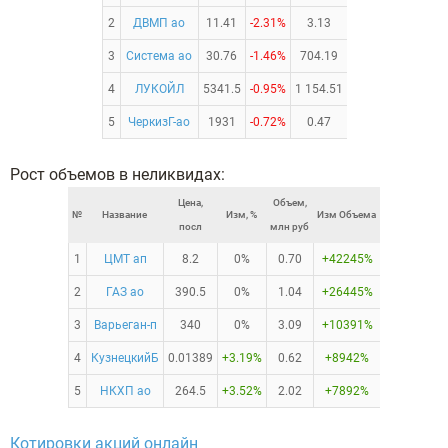
2
ДВМП ао
11.41
-2.31%
3.13
3
Система ао
30.76
-1.46%
704.19
4
ЛУКОЙЛ
5341.5
-0.95%
1 154.51
5
ЧеркизГ-ао
1931
-0.72%
0.47
Рост объемов в неликвидах:
Цена,
Объем,
№
Название
Изм, %
Изм Объема
посл
млн руб
1
ЦМТ ап
8.2
0%
0.70
+42245%
2
ГАЗ ао
390.5
0%
1.04
+26445%
3
Варьеган-п
340
0%
3.09
+10391%
4
КузнецкийБ
0.01389
+3.19%
0.62
+8942%
5
НКХП ао
264.5
+3.52%
2.02
+7892%
Котировки акций онлайн