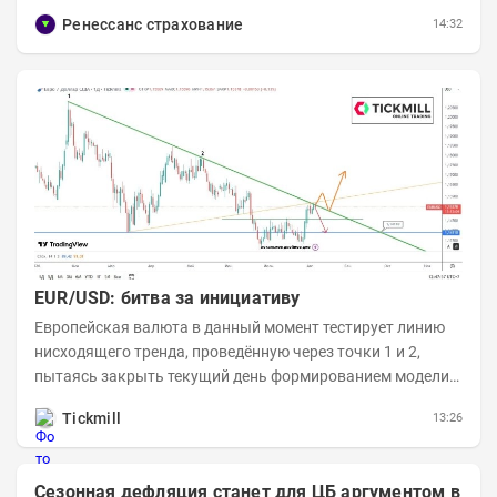
примерно 9,7 млн акций RENI. Общий уставной...
Ренессанс страхование
14:32
EUR/USD: битва за инициативу
Европейская валюта в данный момент тестирует линию
нисходящего тренда, проведённую через точки 1 и 2,
пытаясь закрыть текущий день формированием модели
медвежьего поглощения. Для продавцов это...
Tickmill
13:26
Сезонная дефляция станет для ЦБ аргументом в