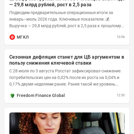
— 29,8 млрд рублей, рост в 2,5 раза
Подводим предварительные операционные итоги за
январь–июль 2026 года. Ключевые показатели: 💰
Выручка — 29,8 млрд рублей, рост в 2,5 раза к прошлому
году 👥 143,4 тыс. человек —...
МГКЛ
10:06
Сезонная дефляция станет для ЦБ аргументом в
пользу снижения ключевой ставки
С 28 июля по 3 августа Росстат зафиксировал снижение
потребительских цен на 0,02% после их роста на 0,04% и
0,17% двумя неделями ранее. Ранее такой же уровень
дефляции отмечался с 13 по 18 мая. При...
Freedom Finance Global
12:50