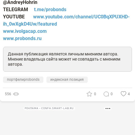
@AndreyHohrin
TELEGRAM
t.me/probonds
YOUTUBE
www.youtube.com/channel/UC0BqXPUXHD-
ih_0wXgkD4Uw/featured
www.ivolgacap.com
www.probonds.ru
Данная публикация является личным мнением автора.
Мнение владельца сайта может не совпадать с мнением
автора.
портфелиprobonds
индексная позиция
556
0
0
4
РЕКЛАМА • CONFA.SMART-LAB.RU