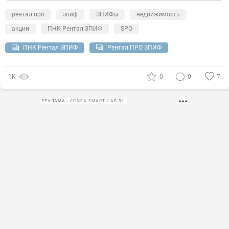
рентал про
зпиф
ЗПИФы
недвижимость
акции
ПНК Рентал ЗПИФ
SPO
ПНК Рентал ЗПИФ
Рентал ПРО ЗПИФ
1К
0
0
7
РЕКЛАМА • CONFA.SMART-LAB.RU