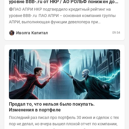
уровне BBB-.ru от НКР / АО РОЛЬФ понижен до
А-(RU) / Элит Строй присвоен на уровне BBB.ru)
🟢ПАО АПРИ НКР подтвердило кредитный рейтинг на
уровне BBB-.ru ПАО АПРИ – основная компания группы
АПРИ, выполняющая функции девелопера при
реализации проектов. Группа с 2014 года...
Иволга Капитал
09:54
Продал то, что нельзя было покупать.
Изменения в портфеле
Последний раз писал про портфель 30 июня и сделок с тех
пор не делал, но вчера вышел плохой отчет по компании,