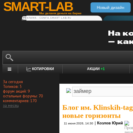
SMART-LAB
Новый дизайн
Мы делаем деньги на бирже
РЕКЛАМА • CONFA.SMART-LAB.RU
КОТИРОВКИ
АКЦИИ
+1
За сегодня
Топиков: 5
форум акций: 9
остальные форумы: 70
комментариев: 170
за месяц
Блог им. Klinskih-tag
новые горизонты
|
Козлов Юрий
11 июня 2026, 14:30