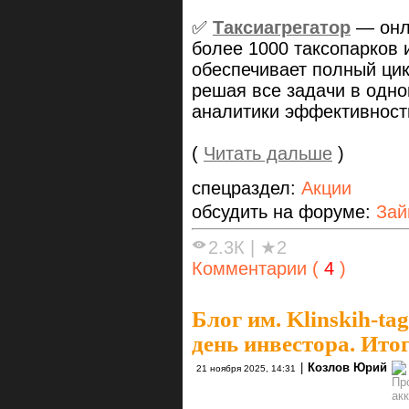
✅
Таксиагрегатор
— онл
более 1000 таксопарков 
обеспечивает полный цик
решая все задачи в одн
аналитики эффективности
(
Читать дальше
)
спецраздел:
Акции
обсудить на форуме:
Зай
2.3К
|
★2
Комментарии (
4
)
Блог им. Klinskih-tag
день инвестора. Ито
|
Козлов Юрий
21 ноября 2025, 14:31