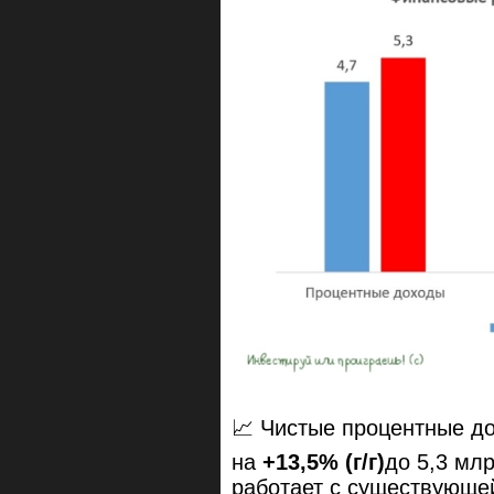
📈 Чистые процентные до
на
+13,5% (г/г)
до 5,3 мл
работает с существующе