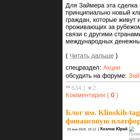
Для Займера эта сделка
принципиально новый кли
граждан, которые живут и
проживающих за рубежо
связи с другими странам
международных денежны
(
Читать дальше
)
спецраздел:
Акции
обсудить на форуме:
Зай
634
|
★2
Комментарии (
0
)
Блог им. Klinskih-tag
финансовую платфо
|
Козлов Юрий
15 мая 2026, 15:12