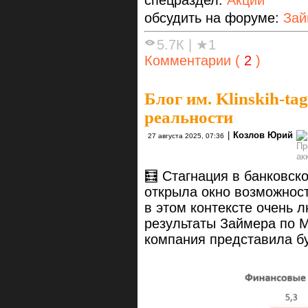
спецраздел:
Акции
обсудить на форуме:
Зай
5.7К
|
★1
Комментарии (
2
)
Блог им. Klinskih-tag
реальности
|
Козлов Юрий
27 августа 2025, 07:36
🧮 Стагнация в банковск
открыла окно возможнос
в этом контексте очень 
результаты Займера по М
компания представила бу