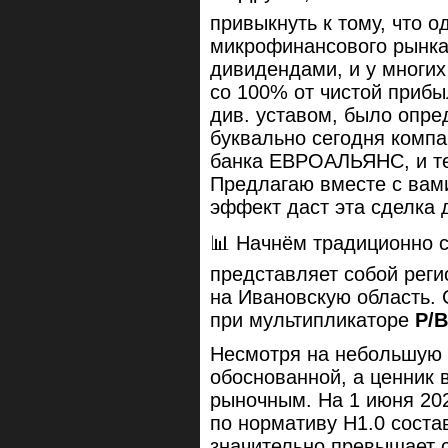
привыкнуть к тому, что о
микрофинансового рынка
дивидендами, и у многих
со 100% от чистой приб
див. уставом, было опр
буквально сегодня комп
банка ЕВРОАЛЬЯНС, и теп
Предлагаю вместе с вами
эффект даст эта сделка
📊 Начнём традиционно
представляет собой рег
на Ивановскую область.
при мультипликаторе
P/B
Несмотря на небольшую 
обоснованной, а ценник 
рыночным. На 1 июня 202
по нормативу Н1.0 сост
значительно превышает с