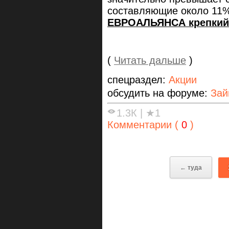
составляющие около 11%
ЕВРОАЛЬЯНСА крепкий
(
Читать дальше
)
спецраздел:
Акции
обсудить на форуме:
Зай
1.3К
|
★1
Комментарии (
0
)
← туда