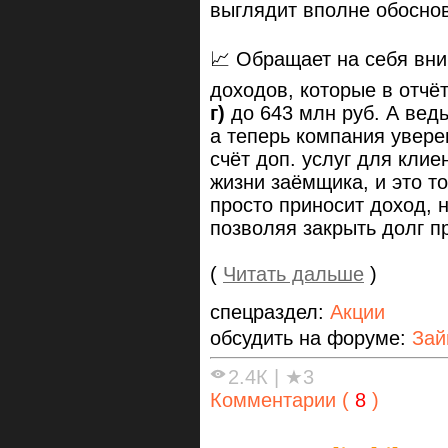
выглядит вполне обоснов
📈 Обращает на себя вн
доходов, которые в отч
г)
до 643 млн руб. А ведь
а теперь компания увере
счёт доп. услуг для кли
жизни заёмщика, и это то
просто приносит доход, 
позволяя закрыть долг п
(
Читать дальше
)
спецраздел:
Акции
обсудить на форуме:
Зай
2.4К
|
★3
Комментарии (
8
)