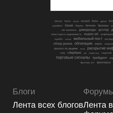
eurusd
forex
imo
bitcoin
brent
cnyrub
gbpusd
банки
биткоин
брокеры
биржа
аэрофлот
в
дивиденды
доллар
д
гмк норникель
индекс мб
инфляция
инвестиции в недвижимость
мобильный пост
лукойл
мосбир
магнит
облигации
обзор рынка
опрос
опцио
раскрытие ин
прогноз по акциям
путин
сбербанк
сбер
северсталь
смартлаб
сво
торговые сигналы
трейдинг
ук
фьючерсы
фьючерс ртс
Блоги
Форум
Лента всех блогов
Лента 