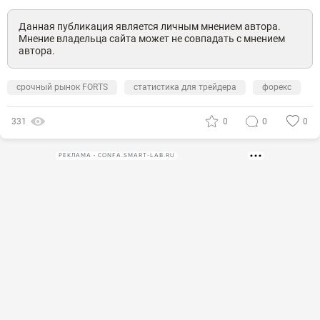
Данная публикация является личным мнением автора.
Мнение владельца сайта может не совпадать с мнением
автора.
срочный рынок FORTS
статистика для трейдера
форекс
331
0
0
0
РЕКЛАМА • CONFA.SMART-LAB.RU