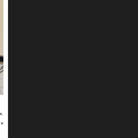
я.
 и