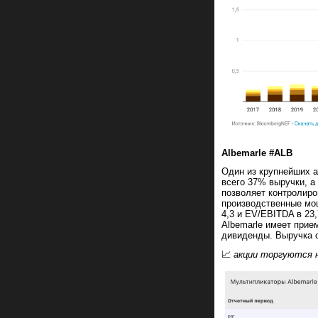
Albemarle #ALB
Один из крупнейших а
всего 37% выручки, а
позволяет контролиро
производственные мощ
4,3 и EV/EBITDA в 23
Albemarle имеет прие
дивиденды. Выручка с
📈
акции торгуются 