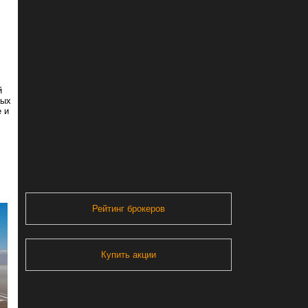
й
ных
 и
Рейтинг брокеров
Купить акции