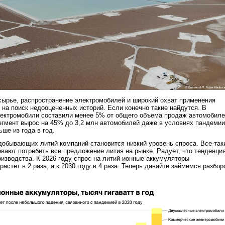
 сырье, распространение электромобилей и широкий охват применения
 на поиск недооцененных историй. Если конечно такие найдутся. В
ектромобили составили менее 5% от общего объема продаж автомобил
 сегмент вырос на 45% до 3,2 млн автомобилей даже в условиях пандемии
ше из года в год.
обывающих литий компаний становится низкий уровень спроса. Все-так
певают потребить все предложение лития на рынке. Радует, что тенденци
изводства. К 2026 году спрос на литий-ионные аккумуляторы
астет в 2 раза, а к 2030 году в 4 раза. Теперь давайте займемся разбо