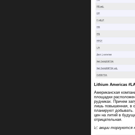
Lithium Americas #L
Американская компан
площадки расположен
рудниках. Причем зап
лишь повышенная, в о
планируют добывать.
цен на литий в будущ
отрицательная.
📈
акции торгуются 