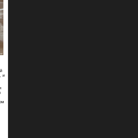
ей
, и
и
я
ром