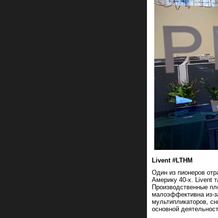
Livent #LTHM
Один из пионеров отр
Америку 40-х. Livent 
Производственные пл
малоэффективна из-за
мультипликаторов, сн
основной деятельност