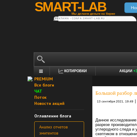
SMART-LAB
Но
Мы делаем деньги на бирже
РЕКЛАМА • CONFA.SMART-LAB.RU
КОТИРОВКИ
АКЦИИ
+
PREMIUM
Все блоги
ЧАТ
Большой разбор л
Поток
|
13 сентября 2021, 19:49
Новости акций
Оглавление блога
Данное исследование 
разрезе производител
Анализ отчетов
углеродного следа и
эмитентов
скептиком в отношени