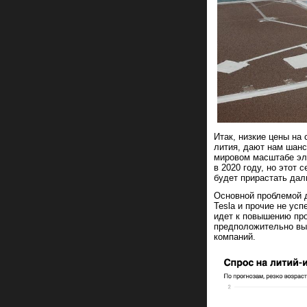
Итак, низкие цены на
лития, дают нам шанс
мировом масштабе эл
в 2020 году, но этот
будет прирастать даль
Основной проблемой д
Tesla и прочие не ус
идет к повышению про
предположительно выр
компаний.