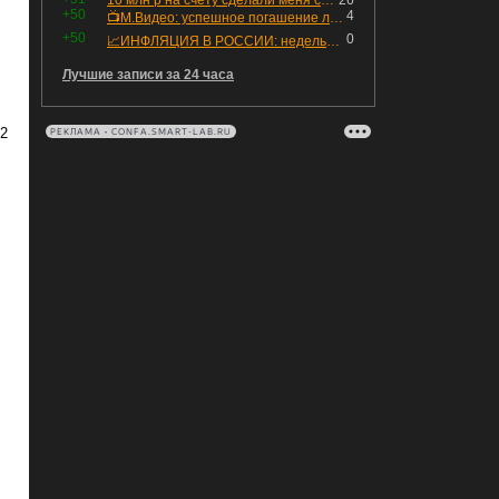
10 млн р на счету сделали меня счастливым? Ожидание vs Реальность!
26
+50
4
📺М.Видео: успешное погашение любимого флоатера
+50
0
📈ИНФЛЯЦИЯ В РОССИИ: недельная дефляция, но в годовом выражении рост 😢
Лучшие записи за 24 часа
 2
РЕКЛАМА • CONFA.SMART-LAB.RU