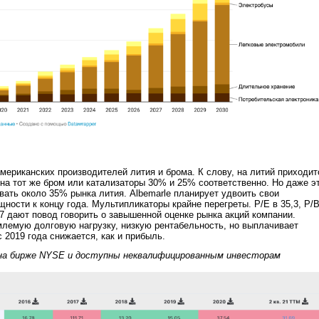
мериканских производителей лития и брома. К слову, на литий приходит
 на тот же бром или катализаторы 30% и 25% соответственно. Но даже э
вать около 35% рынка лития. Albemarle планирует удвоить свои
ности к концу года. Мультипликаторы крайне перегреты. P/E в 35,3, P/B
,7 дают повод говорить о завышенной оценке рынка акций компании.
млемую долговую нагрузку, низкую рентабельность, но выплачивает
 2019 года снижается, как и прибыль.
на бирже NYSE и доступны неквалифицированным инвесторам