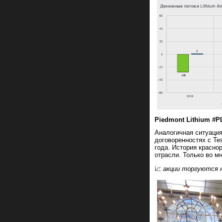
Piedmont Lithium #P
Аналогичная ситуация 
договоренностях с Te
года. История красно
отрасли. Только во м
📈
акции торгуются 