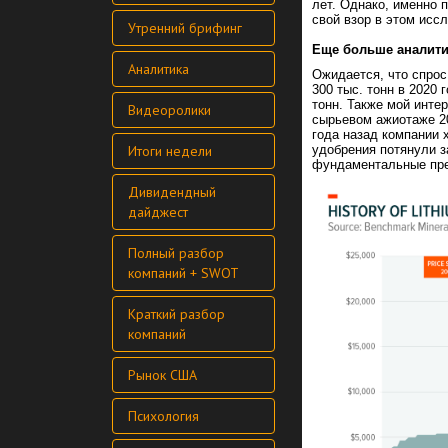
лет. Однако, именно 
свой взор в этом исс
Утренний брифинг
Еще больше аналит
Аналитика
Ожидается, что спрос
300 тыс. тонн в 2020 
тонн. Также мой интер
Видеоролики
сырьевом ажиотаже 20
года назад компании 
удобрения потянули з
Итоги недели
фундаментальные пр
Дивидендный
дайджест
Полный разбор
компаний + SWOT
Краткий разбор
компаний
Рынок США
Психология