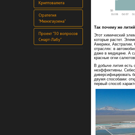
Криптовалюта
Стратегия
"Мюнхгаузена"
Так почему же лити
Проект "30 вопросов
Этот химический элем
Смарт-Лабу"
которые растет. Элем
Америки, Австралии, 
отраслях: в автомоби
даже в медицине. А с
красные огни салютов
В добыче лития есть 
неэффективны. Себес
диверсифицировать би
двумя способами: отк
первый способ характ