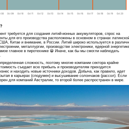
й?
ент требуется для создания литий-ионных аккумуляторов, спрос на
енты для его производства расположены в основном в странах латинско
США, Китае и внимание, в России. Литий широко используется в различ
лестроении, металлургии, производстве электроники, ядерной энергетике
амое главное в пиротехнике 😀 Иначе, как бы мы смогли наблюдать
.
определенная сложность, поэтому многие компании сектора крайне
тоимость съедает всю прибыль и производителям приходится
знес и находить новые источники доходов. Добыча, как правило, идет
рытая в карьерах (сподумен) и высушивание солончаков (рассол). Если
ерен для компаний Австралии, то второй более распространен в мире.