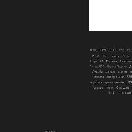
CHMF
ETLN
FIVE
fix 
BELU
PHOR
PLZL
ROSN
Positive
Астра
АФК Система
Аэрофлот
Группа ЛСР
Группа Позитив
Д
Лукойл
м.видео
Магнит
М
Об
Новатэк
обзор рынка
пр
портфель
прогноз компании
Самолет
Русагро
Русал
Тинькофф
ТГК-1
Блоги