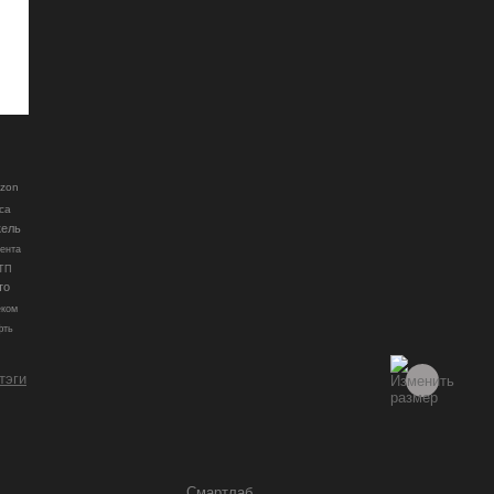
zon
са
ель
ента
ТП
то
еком
фть
 тэги
Смартлаб