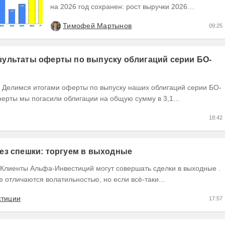
на 2026 год сохранен: рост выручки 2026
ожидается на уровне 30-40%, рентабельность
Тимофей Мартынов
09:25
OIBDA 60%....
ультаты оферты по выпуску облигаций серии БО-
ерты мы погасили облигации на общую сумму в 3,1...
18:42
ез спешки: торгуем в выходные
не отличаются волатильностью, но если всё-таки...
стиции
17:57