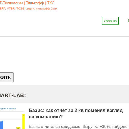
Т-Технологии | Тинькофф | ТКС
ERP
,
VTBR
,
TCSG
,
акции
,
тинькофф банк
хорошо
MART-LAB:
Базис: как отчет за 2 кв поменял взгляд
на компанию?
Базис отчитался ожидаемо. Выручка +30%, гайденс