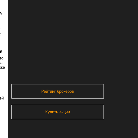
%
%
с
ой
до
да
аже
Рейтинг брокеров
ей
Купить акции