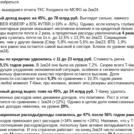
зобраться.
с вышедшего отчета ТКС Холдинга по МСФО за 2кв24.
й доход вырос на 45%, до 78 млрд руб.
Выглядит сильно, намного
SBER #SBERP и ВТБ #VTBR (+19% и -30%). Однако, если копнуть глубже
монетарные реалии оказывают негативное влияние и на кредитный бизнес
ды выросли почти в 2 раза, а процентные расходы увеличились
в 4 раза
ржа сузилась почти на 1п.п. до 12,5% с 13,3% во 2кв23. Сокращение
ее, чем у других банков (Сбер: 5,8% после 5,6% во 2кв23; ВТБ: 1,9%
 все равно она остается самой высокой в секторе. Близок по уровню ма
кв24).
ы по кредитам удвоились с 11 до 23 млрд руб.
Стоимость риска
 5,1% годом ранее.
В 1кв24 она была на уровне 7,2%. Скорее всего Т-ба
дущее ухудшение экономической ситуации, особенно в сегменте малого
скольку фактическое качество портфеля остается высоким. Доля
енности составляет всего
9,3%
по сравнению с 10,3% годом ранее.
любой момент Т-банк, при желании, может эти резервы восстанови
ный доход вырос тоже на 45%, до 24 млрд руб.
Т-банку удалось
ионных расходов ниже динамики доходов, что позитивно. Рост в этом
лился по сравнению с 1кв24 (+12%). Однако в целом доля комиссионных
ых доходах невелика, на уровне
20%.
ационные расходы/доходы снизилось до 47% после 56% годом ран
ходов превзошел рост расходов (+34% вместо +24%). Напомню, что у Т
соотношение расходов/доходов, поскольку банк активно вкладывается в
ие клиентов. И эта стратегия работает: на конец 2кв24 число клиентов 