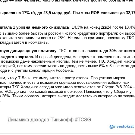
%
,
до 44 млн человек.
Число активных клиентов достигло
30,4 млн чел
росла на 17% г/г, до 23,5 млрд руб.
При этом
ROE снизился до 32,7
питала 1 уровня немного снизилась:
14,3% на конец 2кв24 после 18,4
о вызвано более быстрым ростом чистого кредитного портфеля: он выро
ак капитал увеличился всего на 28%. Не сильно критично, поскольку ТКС
укладывается в нормативы.
овую дивидендную политику!
ТКС готов выплачивать
до 30% от чист
аждого квартала.
И первый дивиденд менеджмент намерен выплатить 
– возможно даже накопленным итогом. Тем не менее, ТКС Холдинг никог
сторией, поэтому рассчитывать на доходность выше 6% я бы не стал д
года и с учетом консолидации Росбанка.
им, что у Т-Банк нет иммунитета к росту ставок. Процентная маржа
пас прочности есть и возможен сценарий восстановления избыточных
аторы ТКС Холдинга сегодня уже мало отличаются от Сбера: P/B 2024 –
то ROE до сих пор самый высокий в секторе. Напомню, что у Сбера и у
= 26%. Таким образом, история выглядит достаточно интересно по текущ
.