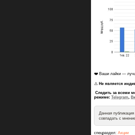
❤️ Ваши лайки — лучш
⚠️
Не является инди
Следить за всеми м
режиме:
Telegram
,
В
Данная публикация
совпадать с мнение
спецраздел:
Акции