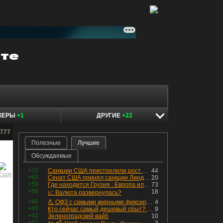
КЕРЫ
+1
ДРУГИЕ
+22
n777
Полезные
Лучшие
Обсуждаемые
+72
Санкции США пристрелили рост акций в России
44
+62
Сенат США принял санкции Линдси Грэма против России
20
+59
Где находится Грузия : Европа или Азия
73
+56
18
📈 Валюта развернулась?
+46
💪 ОФЗ с самыми жирными фиксированными купонами
4
+45
Кто сейчас самый дешевый сбыт? Сводный пост по сбытовым компаниям по отчетам РСБУ за Q2 26г.
9
+42
Зеленоградский вайб
10
+42