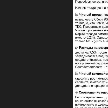
Попробуем сегодня ра
Начнем традиционно 
📈
Чистый процентны
выше, чем у Сбера #
то видно, что новые 
ТКС. Процентные дохо
Чистая процентная ма
маржи гораздо заметн
вместо 3,2%). Однако
только МКБ (9,6% в 2
✔️
Расходы на резерв
достигла
7,5% после
закладывается под бу
среднего бизнеса, по
просроченной задолж
Соответственно – в 
📈
Чистый комиссион
сдержать рост комисс
сегменте заметно уси
доходов в операционн
☝️
Соотношение опер
Рост операционных до
банка самое высокое 
привлечение и удержан