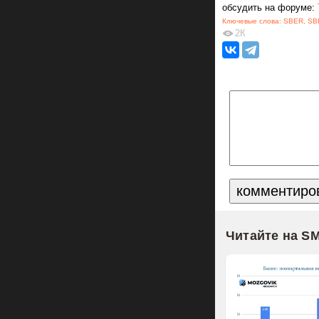
обсудить на форуме:
Ключевые слова:
SBER
,
SB
2К
Читайте на S