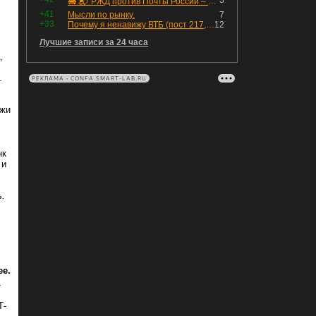
3
🚂 📬 РЖД против Почты России – Какие облигации выбрать?
+41
Мысли по рынку.
7
+33
Почему я ненавижу ВТБ (пост 217, 12+)
12
Лучшие записи за 24 часа
,
.
РЕКЛАМА • CONFA.SMART-LAB.RU
ржи
нк
 и
ть.
ее.
-
Т-