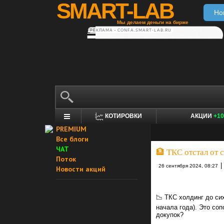
SMART-LAB
Но
Мы делаем деньги на бирже
РЕКЛАМА • CONFA.SMART-LAB.RU
КОТИРОВКИ
АКЦИИ
+10
PREMIUM
Все блоги
ЧАТ
🏦 ТКС отстал от 
Поток
|
26 сентября 2024, 08:27
Новости акций
📉 ТКС холдинг до си
начала года). Это со
докупок?