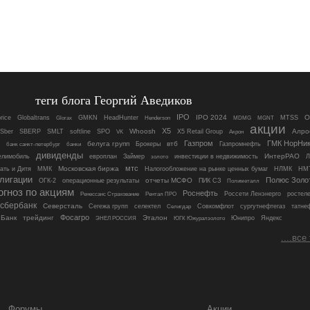
теги блога Георгий Аведиков
IPO
IPO 2024
O
price
Globaltrans
Glorax
GMKN
HeadHunter
MGNT
MTSS
Henderson
MDMG
акции
X5
Whoosh
Алро
Sber
SBERP
SMLT
softline
SPO
X5 Retail Group
Акрон
VK
Газпром
ГМК НорНик
белуга групп
втб
Газпромнефть
Брокеры
банк санкт-петербург
банки
дивиденды
ИнтерРАО
елимобиль
европлан
Займер
инвестиции в недвижимость
Л
золото
мтс
Московская биржа
ать и Дитя
ММК
Налогообложение на рынке ценных бумаг
НЛМК
НМ
лигации
Полюс Золо
отчеты МСФО
ОГК-2
операционные результаты
ПИК СЗ
Полиметалл
огноз по акциям
Роснефть
Рентал ПРО
Россети Ленэнерго
ростел
Ренессанс Страхование
сбербанк
Северсталь
татне
Сегежа групп
селектел
Селигдар
Совкомфлот
сургутнефтегаз
Фосагро
 Банк
трейдинг
Эталон
Яндекс
ЭНЕЛ РОССИЯ
Юнипро
ЮГК Южуралзолото
....все
Форумы
Акции