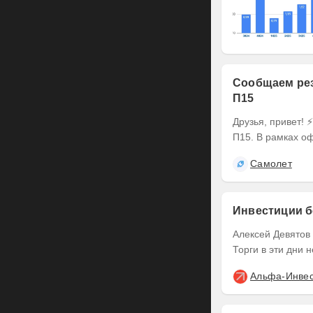
Сообщаем рез
П15
Друзья, привет! ⚡️ Делимся итогами оферты по выпуску наших облигаций серии БО-
П15. В рамках оф
Самолет
Инвестиции б
Алексей Девятов Клиенты Альфа-Инвестиций могут совершать сделки в выходные .
Торги в эти дни 
Альфа-Инве