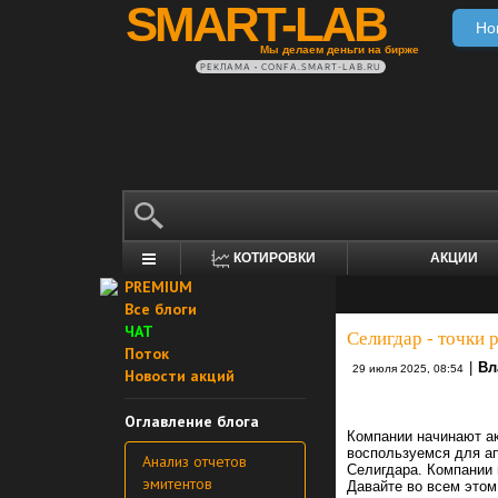
SMART-LAB
Но
Мы делаем деньги на бирже
РЕКЛАМА • CONFA.SMART-LAB.RU
КОТИРОВКИ
АКЦИИ
PREMIUM
Все блоги
ЧАТ
Селигдар - точки 
Поток
|
Вл
29 июля 2025, 08:54
Новости акций
Оглавление блога
Компании начинают ак
воспользуемся для ап
Анализ отчетов
Селигдара. Компании 
эмитентов
Давайте во всем этом