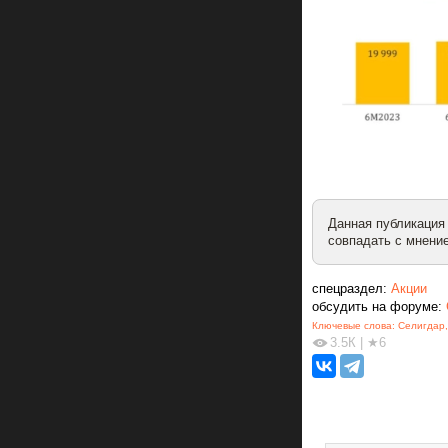
Данная публикация
совпадать с мнение
спецраздел:
Акции
обсудить на форуме:
Ключевые слова:
Селигдар
3.5К
|
★6