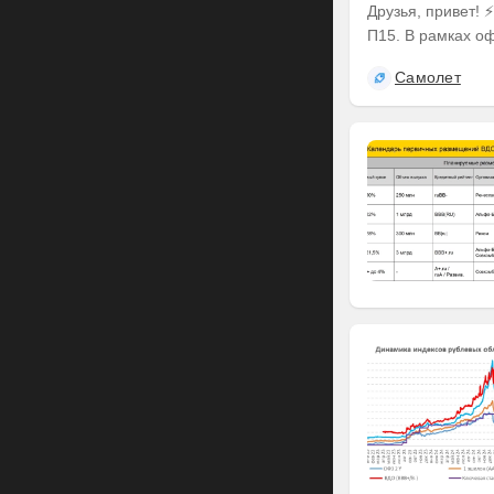
Друзья, привет! ⚡️ Делимся итогами оферты по выпуску наших облигаций серии БО-
П15. В рамках оф
Самолет