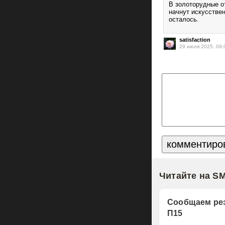
В золоторудные о
начнут искусствен
осталось.
satisfaction
29 июля 2025, 09:
Читайте на S
Сообщаем рез
П15