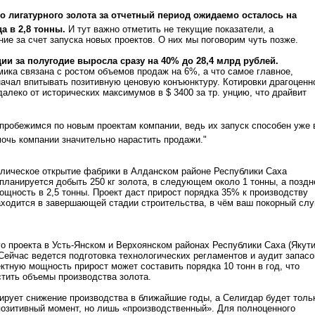
о лигатурного золота за отчетный период ожидаемо осталось на
а в 2,8 тонны.
И тут важно отметить не текущие показатели, а
ие за счет запуска новых проектов. О них мы поговорим чуть позже.
ии за полугодие выросла сразу на 40% до 28,4 млрд рублей.
ика связана с ростом объемов продаж на 6%, а что самое главное,
начал впитывать позитивную ценовую конъюнктуру. Котировки драгоценн
алеко от исторических максимумов в $ 3400 за тр. унцию, что драйвит
пробежимся по новым проектам компании, ведь их запуск способен уже 
мочь компании значительно нарастить продажи."
лическое открытие фабрики в Алданском районе Республики Саха
у планируется добыть 250 кг золота, в следующем около 1 тонны, а поздн
ощность в 2,5 тонны. Проект даст прирост порядка 35% к производству
ходится в завершающей стадии строительства, в чём ваш покорный слу
го проекта в Усть-Янском и Верхоянском районах Республики Саха (Якути
 Сейчас ведется подготовка технологических регламентов и аудит запасо
ктную мощность прирост может составить порядка 10 тонн в год, что
стить объемы производства золота.
ирует снижение производства в ближайшие годы, а Селигдар будет толь
позитивный момент, но лишь «производственный». Для полноценного