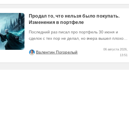
Продал то, что нельзя было покупать.
Изменения в портфеле
Последний раз писал про портфель 30 июня и
сделок с тех пор не делал, но вчера вышел плохой
отчет по компании, которую я держал и я её...
06 августа 2026,
Валентин Погорелый
13:51