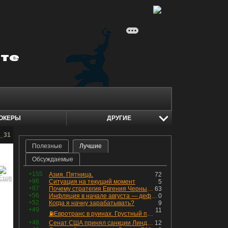
ОКЕРЫ
ДРУГИЕ
t_31
Полезные
Лучшие
Обсуждаемые
+155
Азия. Пятница.
72
+96
Ситуация на текущий момент
5
+87
Почему стратегия Евгения Черных приведет вас к убыткам в 2026 году
63
+56
Инфляция в начале августа — дефляция из-за топлива и плодоовощной корзины, но услуги продолжают дорожать, а рубль начал ослабевать.
0
+52
Когда я начну зарабатывать?
9
+49
11
⛽️Евротранс в руинах. Грустный пост😶😞 Что изменилось в облигациях?
+48
Сенат США принял санкции Линдси Грэма против России
12