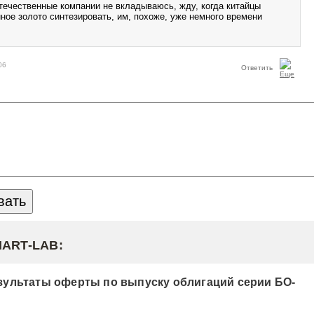
течественные компании не вкладываюсь, жду, когда китайцы
ное золото синтезировать, им, похоже, уже немного времени
06
Ответить
MART-LAB:
ультаты оферты по выпуску облигаций серии БО-