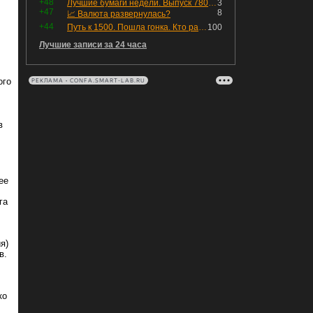
+48
Лучшие бумаги недели. Выпуск 780 – обновления для пятницы
3
+47
8
📈 Валюта развернулась?
+44
Путь к 1500. Пошла гонка. Кто раньше продаст.
100
Лучшие записи за 24 часа
ого
РЕКЛАМА • CONFA.SMART-LAB.RU
в
ее
га
я)
в.
ко