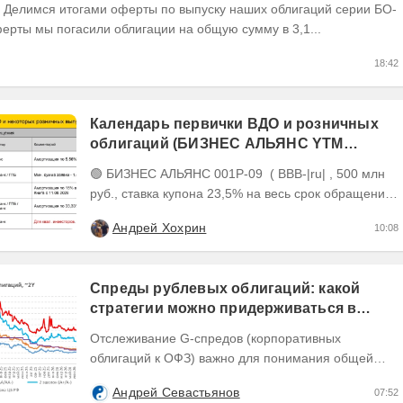
ерты мы погасили облигации на общую сумму в 3,1...
18:42
Календарь первички ВДО и розничных
облигаций (БИЗНЕС АЛЬЯНС YTM
26,22%, размещен на 81%)
🟢 БИЗНЕС АЛЬЯНС 001P-09 ( BBB-|ru| , 500 млн
руб., ставка купона 23,5% на весь срок обращения,
YTM 26,22%, дюрация 2,19 года до погашения)...
Андрей Хохрин
10:08
Спреды рублевых облигаций: какой
стратегии можно придерживаться в
текущих условиях
Отслеживание G-спредов (корпоративных
облигаций к ОФЗ) важно для понимания общей
динамики доходностей долговых инструментов,
Андрей Севастьянов
07:52
отражающей текущую...