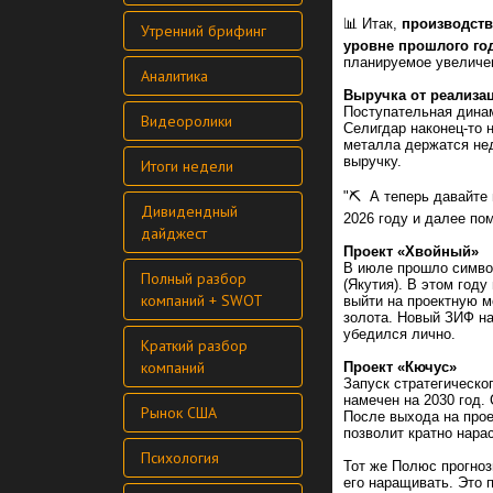
📊 Итак,
производств
Утренний брифинг
уровне прошлого год
планируемое увеличен
Аналитика
Выручка от реализац
Поступательная динам
Видеоролики
Селигдар наконец-то 
металла держатся нед
выручку.
Итоги недели
"⛏ А теперь давайте 
Дивидендный
2026 году и далее по
дайджест
Проект «Хвойный»
В июле прошло симво
Полный разбор
(Якутия). В этом год
компаний + SWOT
выйти на проектную м
золота. Новый ЗИФ на
убедился лично.
Краткий разбор
компаний
Проект «Кючус»
Запуск стратегическо
намечен на 2030 год.
Рынок США
После выхода на прое
позволит кратно нара
Психология
Тот же Полюс прогноз
его наращивать. Это 