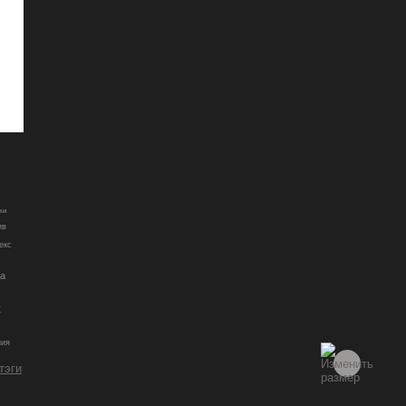
ки
ив
екс
ка
к
ния
 тэги