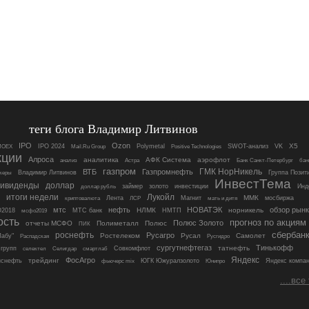
теги блога Владимир Литвинов
IPO
Ozon
SWOT-анализ
X5
IPO 2024
Mail.Ru Group
Polymetal
Positive Technologies
VK
MOEX
кции
Алроса
аналитика
АФК Система
аэрофлот
анализ
Астра
Банк Санкт-Петербург
бан
газпром
ВТБ
Газпромнефть
ГМК НорНикель
керы
Владимир Литвинов
Группа Позит
ИнвестТема
дивиденды
доллар
инвестиции
доллар рубль
займер
золото
Инд
итоги недели
Лукойл
ММК
Лента
Магнит
мосбиржа
криптовалюта
ЛСР
мать и дитя
мтс
нефть
НОВАТЭК
обзор рын
НЛМК
НМТП
норникель
2018
МТС банк
мсфо2019
ость
прогноз по акциям
Полюс Золото
отчеты МСФО
Полиметалл
Полюс
ПИК
сбербан
роснефть
Русагро
Ростелеком
Русал
Самолет
Лабу"
Распадская
Русгидро
сургутнефтегаз
Тинькофф
Совкомфлот
татнефть
групп
смартлаб
селектел
Селигдар
Яндекс
ФосАгро
трейдинг
нснефть
фьючерс mix
ЮГК Южуралзолото
Юнипро
Яндекс компа
....все