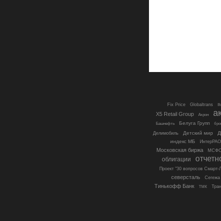
Fix Price
Globaltrans
I
а
X5 Retail Group
Акрон
Белуга Групп
бро
Башнефть
Детский мир
Делимобиль
индекс МБ
ИнтерРАО
Московская биржа
МСФО
отчетн
облигации
Проект "30 вопросов Смарт-
северсталь
Сегежа 
Тинькофф Банк
Тра
ТМК