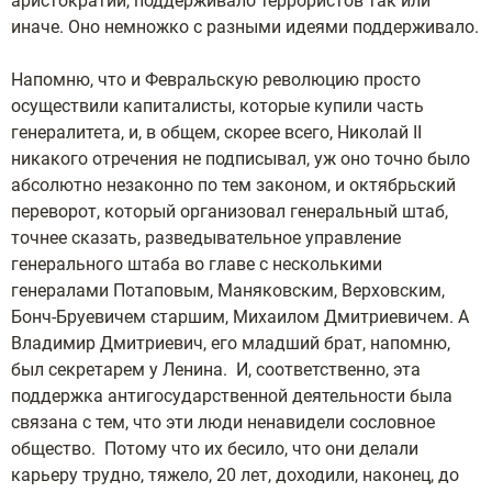
аристократии, поддерживало террористов так или
иначе. Оно немножко с разными идеями поддерживало.
Напомню, что и Февральскую революцию просто
осуществили капиталисты, которые купили часть
генералитета, и, в общем, скорее всего, Николай II
никакого отречения не подписывал, уж оно точно было
абсолютно незаконно по тем законом, и октябрьский
переворот, который организовал генеральный штаб,
точнее сказать, разведывательное управление
генерального штаба во главе с несколькими
генералами Потаповым, Маняковским, Верховским,
Бонч-Бруевичем старшим, Михаилом Дмитриевичем.
А
Владимир Дмитриевич, его младший брат, напомню,
был секретарем у Ленина. И, соответственно, эта
поддержка антигосударственной деятельности была
связана с тем, что эти люди ненавидели сословное
общество. Потому что их бесило, что они делали
карьеру трудно, тяжело, 20 лет, доходили, наконец, до