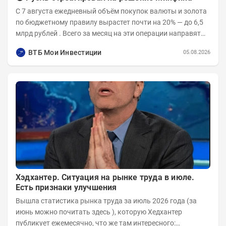
С 7 августа ежедневный объём покупок валюты и золота
по бюджетному правилу вырастет почти на 20% — до 6,5
млрд рублей . Всего за месяц на эти операции направят
136,2 млрд рублей . После...
ВТБ Мои Инвестиции
05.08.2026
Хэдхантер. Ситуация на рынке труда в июле.
Есть признаки улучшения
Вышла статистика рынка труда за июль 2026 года (за
июнь можно почитать здесь ), которую Хедхантер
публикует ежемесячно, что же там интересного: