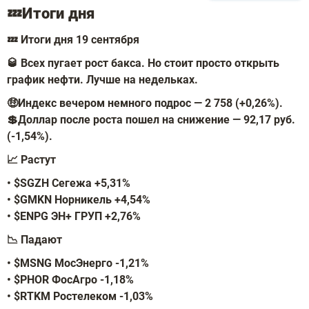
💤Итоги дня
💤 Итоги дня 19 сентября
🥃 Всех пугает рост бакса. Но стоит просто открыть
график нефти. Лучше на недельках.
🤑Индекс вечером немного подрос — 2 758 (+0,26%).
💲Доллар после роста пошел на снижение — 92,17 руб.
(-1,54%).
📈 Растут
• $SGZH Сегежа +5,31%
• $GMKN Норникель +4,54%
• $ENPG ЭН+ ГРУП +2,76%
📉 Падают
• $MSNG МосЭнерго -1,21%
• $PHOR ФосАгро -1,18%
• $RTKM Ростелеком -1,03%