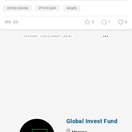
обзор рынка
Итоги дня
акции
393
0
1
0
РЕКЛАМА • CONFA.SMART-LAB.RU
Global Invest Fund