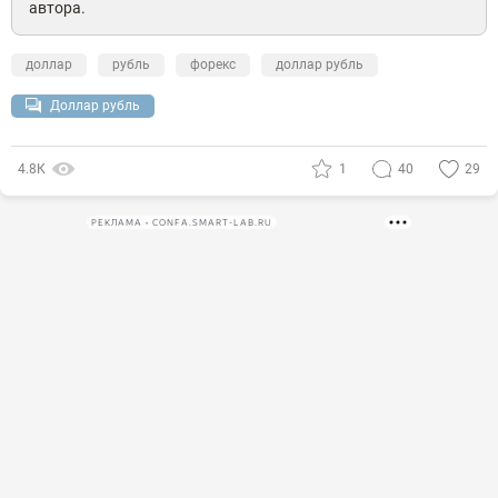
автора.
доллар
рубль
форекс
доллар рубль
Доллар рубль
4.8К
1
40
29
РЕКЛАМА • CONFA.SMART-LAB.RU