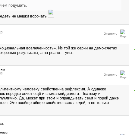
 чем подумать.
eдеть не мешки ворочать
25
Ответить
моциональная вовлеченность». Из той же серии на демо-счетах
 хорошие результаты, а на реале… увы...
ини
33
Ответить
еллигентному человеку свойственна рефлексия. А одиноко
ек нередко хочет ещё и внимания/диалога. Поэтому и
публично. Да, может при этом и оправдывать себя и порой даже
ься. Это вообще общее свойство всех людей, а не только