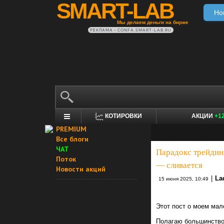
SMART-LAB
Но
Мы делаем деньги на бирже
РЕКЛАМА • CONFA.SMART-LAB.RU
КОТИРОВКИ
АКЦИИ
+1
PREMIUM
Все блоги
ЧАТ
Парадокс трейдинг
Поток
— сливается
Новости акций
|
La
15 июня 2025, 10:49
Этот пост о моем мал
Полагаю большинство 