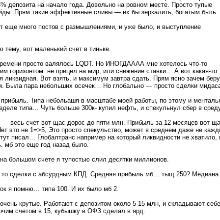
5% депозита на начало года. Довольно на ровном месте. Просто тупые
йды. Прям такие эффективные сливы — их бы зеркалить, богатым быть.
т еще много постов с размышлениями, и уже было, и выступление
ю тему, вот маленький счет в тиньке.
ремени просто валялось LQDT. Но ИНОГДАААА мне хотелось что-то
ким горизонтом: не прицел на мир, или снижение ставки… А вот какая-то
я ликвидная. Вот взять, и максимум завтра сдать. Прям ясно зачем беру
м. Была пара небольших осечек… Но глобально — просто сделки мидас
 прибыль. Типа небольашя в масштабе моей работы, по этому и менталь
еделе типа… Чуть больше 300к- купил нефть, и спекульнул сбер в среду
 — весь счет вот щас дорос до пяти млн. Прибыль за 12 месяцев вот щ
ет это не 1=>5, Это просто спекульство, может в среднем даже не каж
 тут писал… Глобалтранс например на который ликвидности не хватило, 
. мб это еще год назад было.
т на большом счете я тупостью слил десятки миллионов.
ие то сделки с абсурдным КПД. Средняя прибыль мб… тыщ 250? Медиана
к я помню… типа 100. И их было мб 2.
 очень крутые. Работают с депозитом около 5-15 млн, и складывают себ
бочим счетом в 15, кубышку в ОФЗ сделал в ярд.