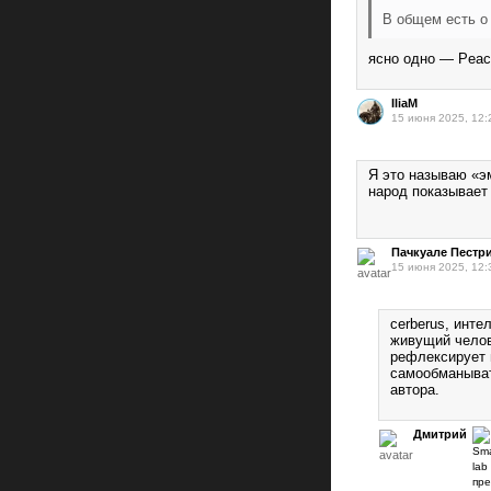
В общем есть о
ясно одно — Peac
IliaM
15 июня 2025, 12:
Я это называю «э
народ показывает
Пачкуале Пестр
15 июня 2025, 12:
cerberus, инт
живущий челов
рефлексирует 
самообманыват
автора.
Дмитрий