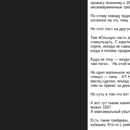
прожигу близкому к 2
несвоевременные тре
По этому поводу буде
косвенно на эту тему.
Но этот пост на другу
Там бОльшую часть в
спекульнуть. С корот
херня, иногда не сама
когда и почему прода
Куда не ткну — везде
там легко… На этой н
Но одно маленькое но
глянул — типа… 4?! Н
месяц сделки, иногда
лям он принес за день
Но суть в том что во
А вот тут тыкаю как
может 150?
А максимальный убыто
Есть такие трейдеры,
кубышку. Кто-то с ра