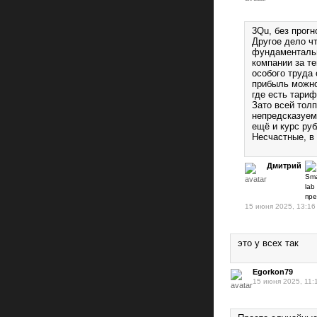
3Qu, без прогн
Другое дело ч
фундаментальн
компании за т
особого труда 
прибыль можно
где есть тари
Зато всей толп
непредсказуем
ещё и курс руб
Несчастные, в
Дмитрий
15 июня 2025, 13:16
это у всех так
Egorkon79
15 июня 2025, 11: