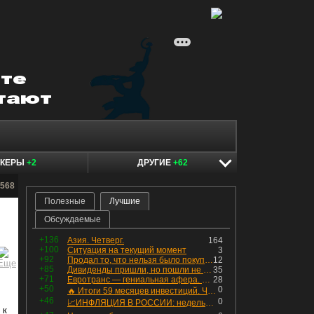
ОКЕРЫ
+2
ДРУГИЕ
+62
e568
Полезные
Лучшие
Обсуждаемые
+136
Азия. Четверг.
164
+100
Ситуация на текущий момент
3
+92
Продал то, что нельзя было покупать. Изменения в портфеле
12
+85
Дивиденды пришли, но пошли не туда
35
+71
Евротранс — гениальная афера. Собрал с инвесторов денег, выплатил дивидендов больше текущей капитализации и ушёл в дефолт
28
+50
0
🔥 Итоги 59 месяцев инвестиций. Что произошло с портфелем и мои дальнейшие действия. Капитал – ₽2,364 млн
+46
0
📈ИНФЛЯЦИЯ В РОССИИ: недельная дефляция, но в годовом выражении рост 😢
 к