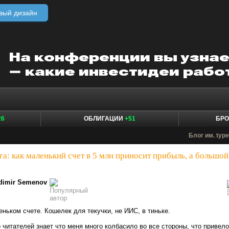
вый дизайн
26
ОБЛИГАЦИИ
+51
БР
Блог им. typ
а: как маленький счет в 5 млн приносит прибыль, а большой
dimir Semenov
еньком счете. Кошелек для текучки, не ИИС, в тиньке.
читателей знает что меня много колбасило во все стороны, что привело