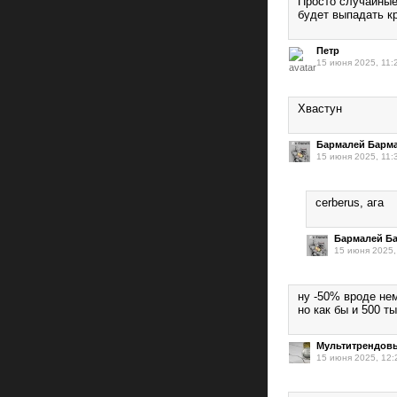
Просто случайные 
будет выпадать к
Петр
15 июня 2025, 11:
Хвастун
Бармалей Барм
15 июня 2025, 11:
cerberus, ага
Бармалей Б
15 июня 2025,
ну -50% вроде не
но как бы и 500 т
Мультитрендов
15 июня 2025, 12: