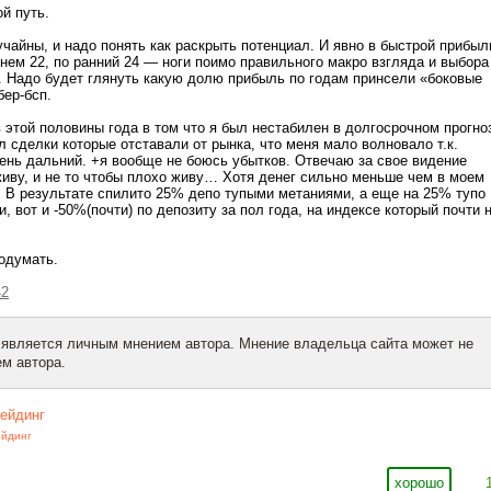
й путь.
учайны, и надо понять как раскрыть потенциал. И явно в быстрой прибыл
днем 22, по ранний 24 — ноги поимо правильного макро взгляда и выбора
м. Надо будет глянуть какую долю прибыль по годам принсели «боковые
бер-бсп.
 этой половины года в том что я был нестабилен в долгосрочном прогно
л сделки которые отставали от рынка, что меня мало волновало т.к.
ень дальний. +я вообще не боюсь убытков. Отвечаю за свое видение
живу, и не то чтобы плохо живу… Хотя денег сильно меньше чем в моем
 В результате спилито 25% депо тупыми метаниями, а еще на 25% тупо
, вот и -50%(почти) по депозиту за пол года, на индексе который почти 
одумать.
42
 является личным мнением автора. Мнение владельца сайта может не
м автора.
рейдинг
ейдинг
хорошо