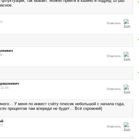
флуктуации, так бывает. Можно прийти в казино и подряд 10 раз
расное.
20
Ответить
алеевич
30
Ответить
армалеевич
 11:45
Ответить
много… У меня по инвест счёту плюсик небольшой с начала года,
ысяч процентов там впереди не будет… Всё скромней)
ый
23
Ответить