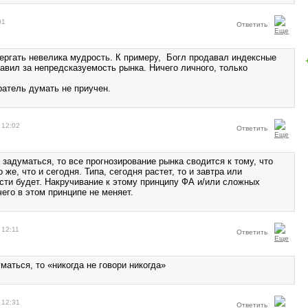
01
Ответить
дергать невелика мудрость. К примеру, Богл продавал индексные
авил за непредсказуемость рынка. Ничего личного, только
ратель думать не приучен.
 12:02
Ответить
 задуматься, то все прогнозирование рынка сводится к тому, что
о же, что и сегодня. Типа, сегодня растет, то и завтра или
асти будет. Накручивание к этому принципу ФА и/или сложных
его в этом принципе не меняет.
 12:11
Ответить
маться, то «никогда не говори никогда»
 12:31
Ответить