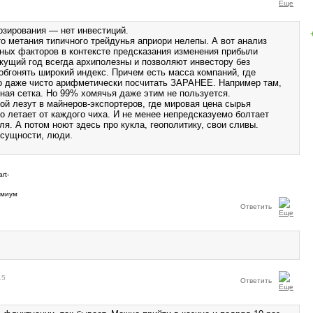
озирования — нет инвестиций.
то метания типичного трейдунья априори нелепы. А вот анализ
ых факторов в контексте предсказания изменения прибыли
екущий год всегда архиполезны и позволяют инвестору без
обгонять широкий индекс. Причем есть масса компаний, где
 даже чисто арифметически посчитать ЗАРАНЕЕ. Например там,
фная сетка. Но 99% хомячья даже этим не пользуется.
ой лезут в майнеров-экспортеров, где мировая цена сырья
о летает от каждого чиха. И не менее непредсказуемо болтает
ля. А потом ноют здесь про кукла, геополитику, свои сливы.
 сущности, люди.
Ответить
15
Ответить