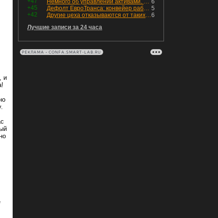
+47
Немного об управлении активами. Для заинтересованных
6
+45
Дефолт ЕвроТранса: конвейер работает исправно
5
+42
Другие цеха отказываются от таких деталей — а мы построили на них производство с оборотом 70 млн
6
Лучшие записи за 24 часа
РЕКЛАМА • CONFA.SMART-LAB.RU
, и
а!
но
.
ас
дый
но
е