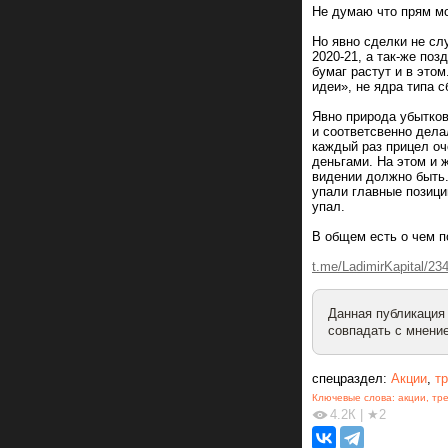
Не думаю что прям мо
Но явно сделки не сл
2020-21, а так-же поз
бумаг растут и в это
идеи», не ядра типа с
Явно природа убытков
и соответсвенно дела
каждый раз прицел оч
деньгами. На этом и 
видении должно быть.
упали главные позиции
упал.
В общем есть о чем п
t.me/LadimirKapital/23
Данная публикация
совпадать с мнение
спецраздел:
Акции
,
т
Ключевые слова:
акции
,
тр
4.2К
|
★2