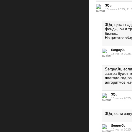
3Qu
15 июня 2025, 11:
3Qu, цитат на
фонды, он и тр
бизнес.
Но цитатособи
SergeyJu
15 июня 2025,
SergeyJu, если
завтра будет т
полгода-год р
алгоритмов нич
3Qu
15 июня 2025,
3Qu, если заду
SergeyJu
15 июня 2025,