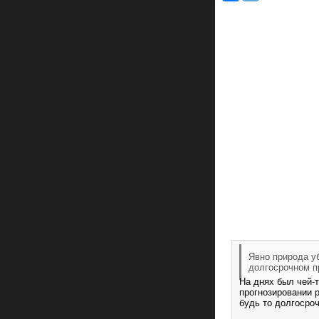
Явно природа уб
долгосрочном п
На днях был чей-т
прогнозировании р
будь то долгосроч