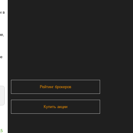
и в
зе,
не
Рейтинг брокеров
Купить акции
15