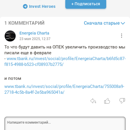
+ Подписаться
Invest Heroes
Сначала старые
1 КОММЕНТАРИЙ
Energeia Charta
23 мая 2025, 12:37
То что будут давить на ОПЕК увеличить производство мы
писали еще в феврале
-
www.tbank.ru/invest/social/profile/EnergeiaCharta/b6fd5c87-
f815-4988-b523-cf08937b2775/
и потом
www.tbank.ru/invest/social/profile/EnergeiaCharta/755008a9-
2718-4c5b-8a4f-2e5ba965041a/