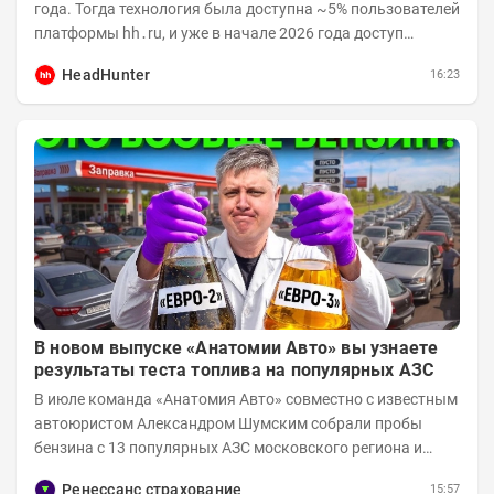
года. Тогда технология была доступна ~5% пользователей
платформы hh․ru, и уже в начале 2026 года доступ
получили практически все работодатели....
HeadHunter
16:23
В новом выпуске «Анатомии Авто» вы узнаете
результаты теста топлива на популярных АЗС
В июле команда «Анатомия Авто» совместно с известным
автоюристом Александром Шумским собрали пробы
бензина с 13 популярных АЗС московского региона и
отправили их на тесты в лабораторию МАДИ-ХИМ....
Ренессанс страхование
15:57