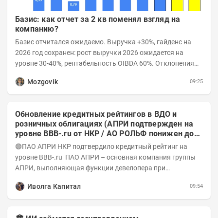
Базис: как отчет за 2 кв поменял взгляд на
компанию?
Базис отчитался ожидаемо. Выручка +30%, гайденс на
2026 год сохранен: рост выручки 2026 ожидается на
уровне 30-40%, рентабельность OIBDA 60%. Отклонения
значений отчета 2-го квартала от модели —...
Mozgovik
09:25
Обновление кредитных рейтингов в ВДО и
розничных облигациях (АПРИ подтвержден на
уровне BBB-.ru от НКР / АО РОЛЬФ понижен до
А-(RU) / Элит Строй присвоен на уровне BBB.ru)
🟢ПАО АПРИ НКР подтвердило кредитный рейтинг на
уровне BBB-.ru ПАО АПРИ – основная компания группы
АПРИ, выполняющая функции девелопера при
реализации проектов. Группа с 2014 года...
Иволга Капитал
09:54