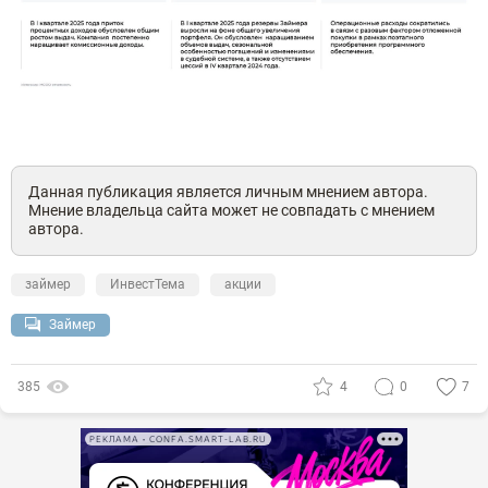
Данная публикация является личным мнением автора.
Мнение владельца сайта может не совпадать с мнением
автора.
займер
ИнвестТема
акции
Займер
385
4
0
7
РЕКЛАМА • CONFA.SMART-LAB.RU