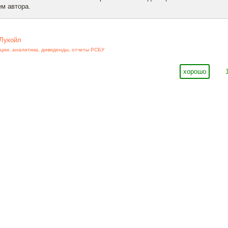
м автора.
Лукойл
кции
,
аналитика
,
дивиденды
,
отчеты РСБУ
хорошо