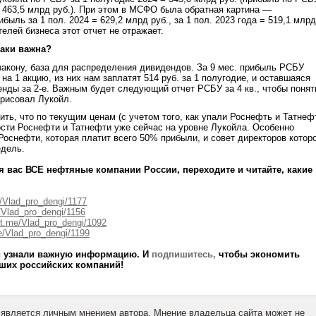
= 463,5 млрд руб.). При этом в МСФО была обратная картина —
быль за 1 пол. 2024 = 629,2 млрд руб., за 1 пол. 2023 года = 519,1 млрд
телей бизнеса этот отчет не отражает.
таки важна?
акону, база для распределения дивидендов. За 9 мес. прибыль РСБУ
 на 1 акцию, из них нам заплатят 514 руб. за 1 полугодие, и оставшаяся
енды за 2-е. Важным будет следующий отчет РСБУ за 4 кв., чтобы понят
арисовал Лукойл.
ить, что по текущим ценам (с учетом того, как упали Роснефть и Татнеф
сти Роснефти и Татнефти уже сейчас на уровне Лукойла. Особенно
Роснефти, которая платит всего 50% прибыли, и совет директоров котор
едель.
я вас ВСЕ нефтяные компании России, переходите и читайте, какие
/Vlad_pro_dengi/1177
/Vlad_pro_dengi/1156
t.me/Vlad_pro_dengi/1092
e/Vlad_pro_dengi/1199
ли узнали важную информацию. И
подпишитесь,
чтобы экономить
ших российских компаний!
 является личным мнением автора. Мнение владельца сайта может не