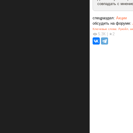
совпадать с мнение
спецраздел:
Акции
обсудить на форуме:
Ключевые слова:
Лукойл
,
а
5.3К
|
★2