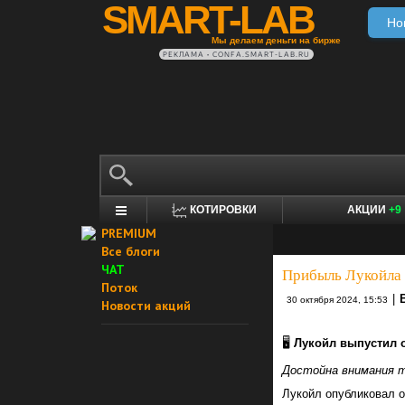
SMART-LAB
Но
Мы делаем деньги на бирже
РЕКЛАМА • CONFA.SMART-LAB.RU
КОТИРОВКИ
АКЦИИ
+9
PREMIUM
Все блоги
ЧАТ
Прибыль Лукойла 
Поток
|
30 октября 2024, 15:53
Новости акций
🖥
Лукойл выпустил о
Достойна внимания т
Лукойл опубликовал о