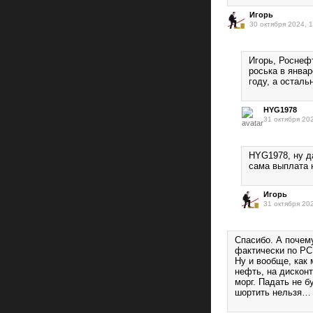
Игорь
30 октября 2024, 
Игорь, Роснефт
роська в январ
году, а остал
HYG1978
31 октября 20
HYG1978, ну да
сама выплата 
Игорь
31 октября 20
Спасибо. А почем
фактически по РС
Ну и вообще, как
нефть, на дисконт
морг. Падать не 
шортить нельзя… 