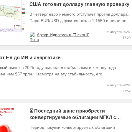
США готовит доллару главную проверку
В четверг евро немного отступает против доллара.
Пара EUR/USD держится около 1,1550 и почти не
выходит за пределы узкого диапазона. Главным...
06 августа 2026,
Артур Идиатулин (Tickmill)
17:29
 от EV до ИИ и энергетики
ый рынок в 2025 году выглядел стабильным и к концу года
ее чем $57 трлн. Несмотря на эту стабильность, его...
07 августа 2026,
11:52
⏳ Последний шанс приобрести
конвертируемые облигации МГКЛ с
кэшбэком 10%
Период покупки конвертируемых облигаций