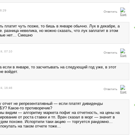
16:29
Ответить
ь платит чуть позже, то бишь в январе обычно. Лук в декабре, а
е. разница невелика, но можно сказать, что лук заплатит в этом
ьные нет… Смешно
24, 07:10
Ответить
 если в январе, то засчитывать на следующий год уже, в этот
не войдет.
24, 16:46
Ответить
у отчет не репрезентативный — если платят дивиденды
БУ? Какое-то противоречие?
 мы видим — алгоритму маркета пофиг на отчетность, на цены на
ирование от роста ставки и тп. Врач сказал в морг — значит в
будем похоже. Испортили таки акцию — торгуется рандомно…
покупать на таком отчете тоже…