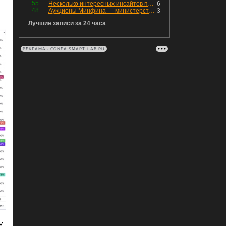
+55
Несколько интересных инсайтов по "Озону"
6
+48
Аукционы Минфина — министерство всё ещё не придумало "лекарство" для рынка ОФЗ. Ликвидности банкам не хватает это по РЕПО аукционам!
3
Лучшие записи за 24 часа
РЕКЛАМА • CONFA.SMART-LAB.RU
У