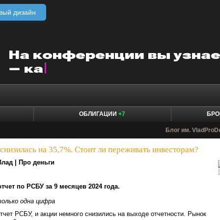
вый дизайн
ОБЛИГАЦИИ
+7
БРО
Блог им. VladProD
снизилась на 35,7%. Стоит ли переживать инвесторам?
Влад | Про деньги
тчет по РСБУ за 9 месяцев 2024 года.
олько одна цифра
тчет РСБУ, и акции немного снизились на выходе отчетности. Рынок