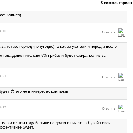
8 комментариев
ат, боимсо)
16:10
Ответить
за тот же период (полугодие), а как ее укатали и перед и после
 года дополнительно 5% прибыли будет сжираться из-за
а…
16:21
Ответить
удет 😎 это не в интересах компании
16:27
Ответить
тила и в этом году больше не должна ничего, а Лукойл свои
ффективнее будет.