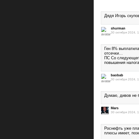
Дядя Игорь скупов
shurman
30 октября 2024, 
Ген 8% выплатила 
отсечки…
ПС Со следующего
повышения налог
baobab
30 октября 2024, 
Думаю, дивов не б
Mars
30 октября 2024, 
Роснефть уже пла
плюсы имеет, поэ