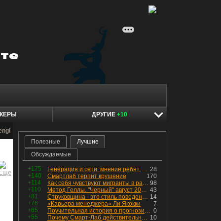
КЕРЫ
ДРУГИЕ
+10
engi
Полезные
Лучшие
Обсуждаемые
+175
Генерация и сети: мнение ребят из индустрии
28
+140
Смартлаб терпит крушение
170
+114
Как себя чувствуют мигранты в раю, в который они так стремились
98
+110
Метод Геллы. "Черный" август 2026 - быть или не быть?
43
+81
Струковщина - это стиль поведения, известный всем в секторе золотодобычи.
14
+76
«Карьера менеджера» Ли Якокки
7
+65
Поучительная история о прогнозировании
0
+55
Почему Смарт-Лаб действительно протух
10