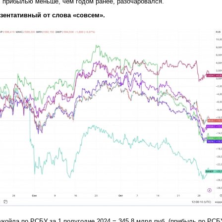
с прибылью меньше, чем годом ранее, разочаровался.
зентативный от слова «совсем».
койла по РСБУ за 1 полугодие 2024 = 345,8 млрд руб. (прибыль по РСБ