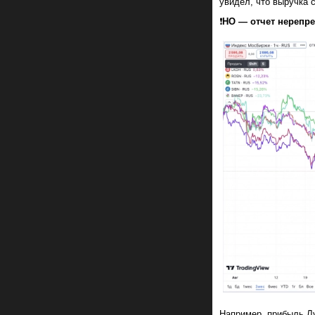
увидел, что выручка 
❗️
НО — отчет нерепре
Например, прибыль Лу