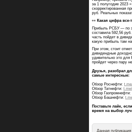
за 1 полугодие 2023 
скорректированная при
руб. Реальных показа
👀
Какая цифра все-
Прибыль РСБУ — по з
составила 592,56 руб.
часть пойдет в дивид
какую прибыль там н
При этом, стоит отмет
дивидендные доходно
удивительно это для 
пройдет через пару н
Друзья, разобрал дл
самые интересные:
Обзор Роснефти:
t.me
Обзор Татнефти:
t.me
Обзор Газпромнефти:
Обзор Башнефти:
t.m
Поставьте лайк, ес
время на выбор луч
Данная публикация