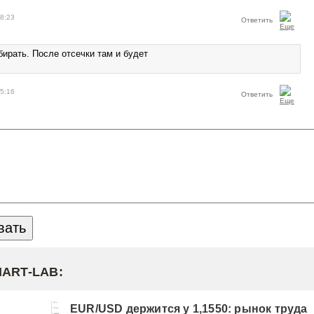
18:23
Ответить
бирать. После отсечки там и будет
05:16
Ответить
MART-LAB:
EUR/USD держится у 1,1550: рынок труда