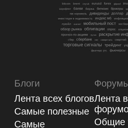
eurusd
forex
imo
bitcoin
brent
cnyrub
gbpusd
банки
биткоин
брокеры
биржа
аэрофлот
в
дивиденды
доллар
д
гмк норникель
индекс мб
инфляция
инвестиции в недвижимость
мобильный пост
лукойл
мосбир
магнит
облигации
обзор рынка
опрос
опцио
раскрытие ин
прогноз по акциям
путин
сбербанк
сбер
северсталь
смартлаб
сво
торговые сигналы
трейдинг
ук
фьючерсы
фьючерс ртс
Блоги
Форум
Лента всех блогов
Лента 
форум
Самые полезные
Общие
Самые