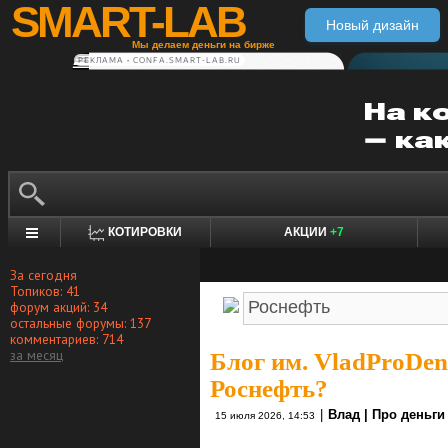
SMART-LAB
Новый дизайн
Мы делаем деньги на бирже
РЕКЛАМА • CONFA.SMART-LAB.RU
КОТИРОВКИ
АКЦИИ
+7
За сегодня
Топиков: 41
форум акций: 34
остальные форумы: 137
комментариев: 714
за месяц
Блог им. VladProDen
Роснефть?
|
Влад | Про деньги
15 июля 2026, 14:53