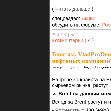
(
Читать дальше
)
спецраздел:
Акции
обсудить на форуме:
Рос
4.9К
|
★2
Комментарии (
4
)
Блог им. VladProDen
нефтяных компаний
|
Влад | Про деньг
02 марта 2026, 12:35
На фоне конфликта на Б
сырьевом рынке, растут 
🔼
Brent на данный моме
Вслед за Brent растут и
•
Роснефть
= 430 (+9%)