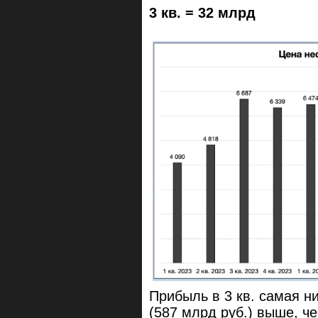
3 кв. = 32 млрд
Прибыль в 3 кв. самая ни
(587 млрд руб.) выше, че