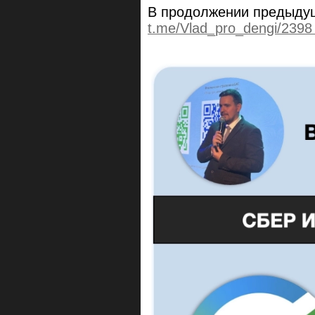
В продолжении предыдущ
t.me/Vlad_pro_dengi/239