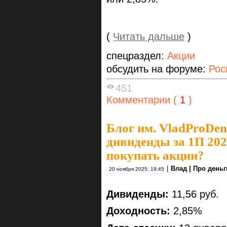
(
Читать дальше
)
спецраздел:
Акции
обсудить на форуме:
Рос
451
Комментарии (
1
)
Блог им. VladProDen
дивиденды за 1П 2025
покупать акции?
|
Влад | Про деньг
20 ноября 2025, 19:45
Дивиденды:
11,56 руб.
Доходность:
2,85%