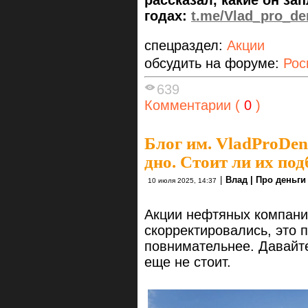
годах:
t.me/Vlad_pro_de
спецраздел:
Акции
обсудить на форуме:
Рос
639
Комментарии (
0
)
Блог им. VladProDen
дно. Стоит ли их по
|
Влад | Про деньги
10 июля 2025, 14:37
Акции нефтяных компаний
скорректировались, это 
повнимательнее. Давайте
еще не стоит.