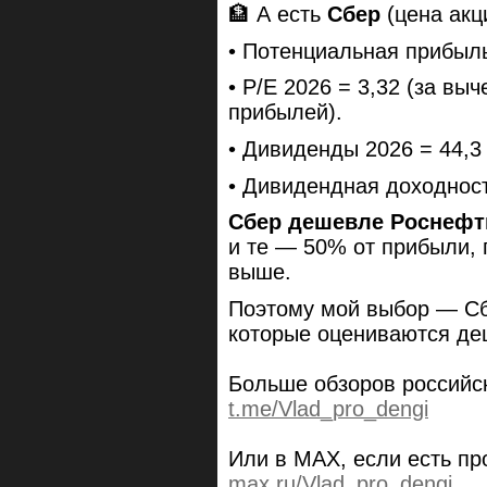
🏦 А есть
Сбер
(цена акц
• Потенциальная прибыль
• P/E 2026 = 3,32 (за в
прибылей).
• Дивиденды 2026 = 44,3
• Дивидендная доходност
Сбер дешевле Роснефти
и те — 50% от прибыли, 
выше.
Поэтому мой выбор — Сб
которые оцениваются де
Больше обзоров российск
t.me/Vlad_pro_dengi
Или в MAX, если есть пр
max.ru/Vlad_pro_dengi