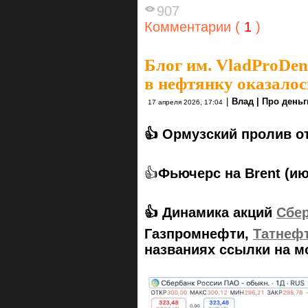
907
Комментарии (
1
)
Блог им. VladProDen
в нефтянку оказало
|
Влад | Про деньг
17 апреля 2026, 17:04
👍 Ормузский пролив о
👍
Фьючерс на Brent (и
👍 Динамика акций
Сбе
Газпромнефти,
Татнеф
названиях ссылки на м