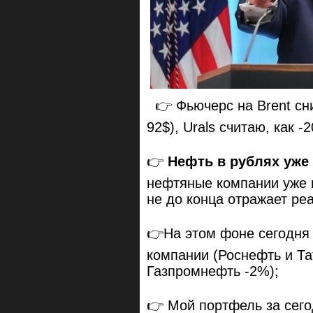
👉 Фьючерс на Brent сн
92$), Urals считаю, как -
👉
Нефть в рублях уже 5
нефтяные компании уже 
не до конца отражает реа
👉На этом фоне сегодня
компании (Роснефть и Т
Газпромнефть -2%);
👉 Мой портфель за сего