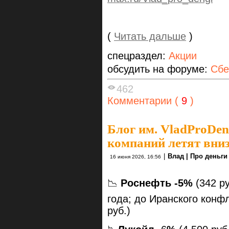
(
Читать дальше
)
спецраздел:
Акции
обсудить на форуме:
Сбе
462
Комментарии (
9
)
Блог им. VladProDen
компаний летят вни
|
Влад | Про деньги
16 июня 2026, 16:56
📉
Роснефть -5%
(342 ру
года; до Иранского конф
руб.)