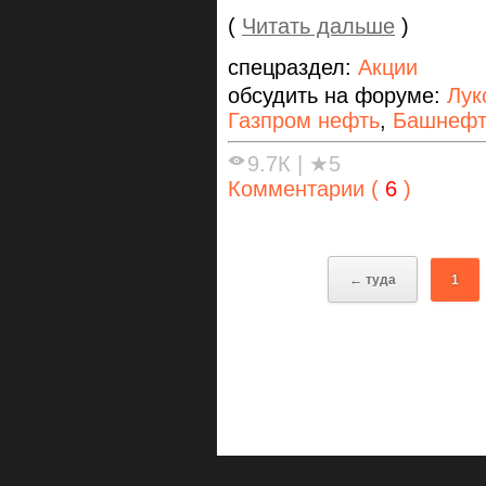
(
Читать дальше
)
спецраздел:
Акции
обсудить на форуме:
Лук
Газпром нефть
,
Башнефт
9.7К
|
★5
Комментарии (
6
)
← туда
1