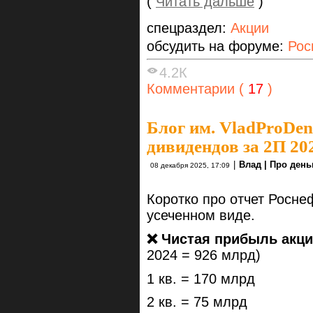
(
Читать дальше
)
спецраздел:
Акции
обсудить на форуме:
Рос
4.2К
Комментарии (
17
)
Блог им. VladProDen
дивидендов за 2П 20
|
Влад | Про день
08 декабря 2025, 17:09
Коротко про отчет Росне
усеченном виде.
❌ Чистая прибыль акци
2024 = 926 млрд)
1 кв. = 170 млрд
2 кв. = 75 млрд