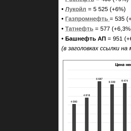
•
Лукойл
= 5 525 (+6%)
•
Газпромнефть
= 535 (
•
Татнефть
= 577 (+6,3%
• Башнефть АП
= 951 (
(в заголовках ссылки н