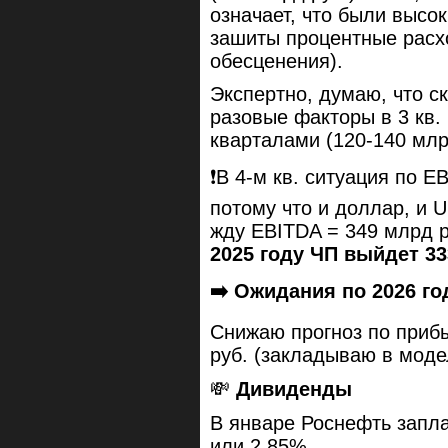
означает, что были высок
зашиты процентные расх
обесценения).
Экспертно, думаю, что с
разовые факторы в 3 кв.
кварталами (120-140 млр
❗️В 4-м кв. ситуация по 
потому что и доллар, и U
жду EBITDA = 349 млрд р
2025 году ЧП выйдет 33
➡️ Ожидания по 2026 го
Снижаю прогноз по приб
руб. (закладываю в модел
💸
Дивиденды
В январе Роснефть запла
или 2,85%.