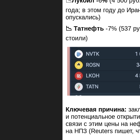
📉
Лукойл -
6
%
(4 500 ру
года; в этом году до Ира
опускались)
📉 Татнефть
-7% (537 ру
стоили)
Ключевая причина:
зак
и потенциальное открыти
связи с этим цены на не
на НПЗ (Reuters пишет, 