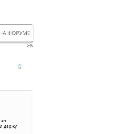
НА ФОРУМЕ
546
0
лон
и держу