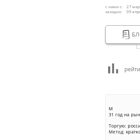
с нами с:
27 мар
заходил:
09 апр
БЛ
рейти
М
31 год на ры
Торгую:
росс
Метод:
кратк