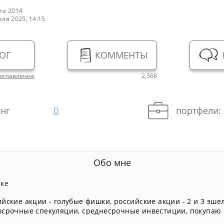
та 2014
еля 2025, 14:15
ОГ
КОММЕНТЫ
оглавление
2,568
нг
0
портфели:
Обо мне
нке
ийские акции - голубые фишки
,
российские акции - 2 и 3 эше
осрочные спекуляции
,
среднесрочные инвестиции
,
покупаю 