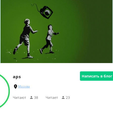
aps
Написать в блог
Москва
Читают
38
Читаeт
23