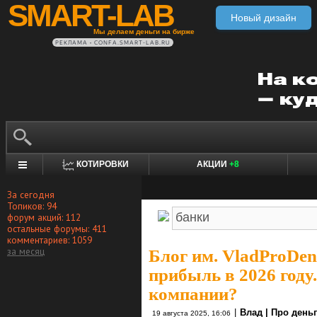
SMART-LAB
Новый дизайн
Мы делаем деньги на бирже
РЕКЛАМА • CONFA.SMART-LAB.RU
КОТИРОВКИ
АКЦИИ
+8
За сегодня
Топиков: 94
форум акций: 112
остальные форумы: 411
комментариев: 1059
за месяц
Блог им. VladProDen
прибыль в 2026 году
компании?
|
Влад | Про день
19 августа 2025, 16:06