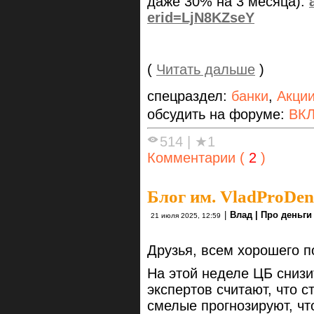
даже 30% на 3 месяца):
erid=LjN8KZseY
(
Читать дальше
)
спецраздел:
банки
,
Акци
обсудить на форуме:
ВК
514
|
★1
Комментарии (
2
)
Блог им. VladProDen
|
Влад | Про деньги
21 июля 2025, 12:59
Друзья, всем хорошего п
На этой неделе ЦБ снизи
экспертов считают, что с
смелые прогнозируют, чт