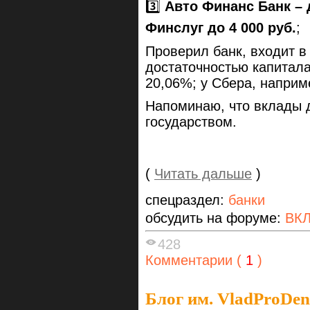
3️⃣
Авто Финанс Банк – 
Финслуг до 4 000 руб.
;
Проверил банк, входит в
достаточностью капитала
20,06%; у Сбера, наприм
Напоминаю, что вклады д
государством.
(
Читать дальше
)
спецраздел:
банки
обсудить на форуме:
ВК
428
Комментарии (
1
)
Блог им. VladProDen