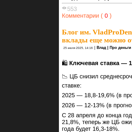
553
Комментарии (
0
)
Блог им. VladProDen
вклады еще можно о
|
Влад | Про деньги
25 июля 2025, 14:16
🛍
Ключевая ставка — 
📉 ЦБ снизил среднесроч
ставке:
2025 — 18,8-19,6% (в пр
2026 — 12-13% (в прогно
С 28 апреля до конца го
21,8%, теперь же ЦБ ожи
года будет 16,3-18%.