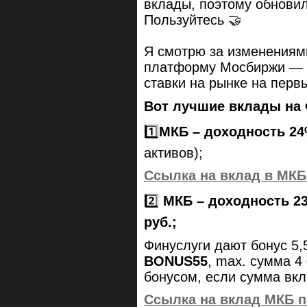
вклады, поэтому обнови
Пользуйтесь 🤝
Я смотрю за изменениям
платформу Мосбиржи —
ставки на рынке на перв
Вот лучшие вклады на 
1️⃣
МКБ – доходность 2
активов);
Ссылка на вклад в МКБ
2️⃣
МКБ – доходность 23
руб.;
Финуслуги дают бонус 5
BONUS55
, max. сумма 4
бонусом, если сумма вк
Ссылка на вклад МКБ п