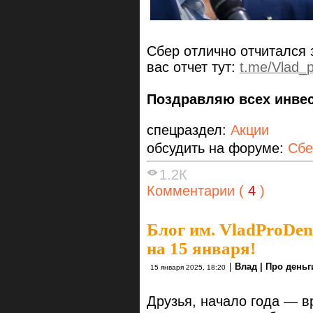
Сбер отлично отчитался 
вас отчет тут:
t.me/Vlad_
Поздравляю всех инве
спецраздел:
Акции
обсудить на форуме:
Сбе
1.2К
Комментарии (
4
)
Блог им. VladProDen
на 15 января!
|
Влад | Про деньг
15 января 2025, 18:20
Друзья, начало года — в