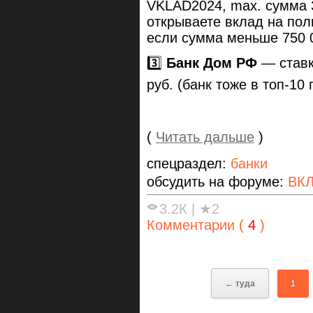
VKLAD2024, max. сумма 3
открываете вклад на пол
если сумма меньше 750 
3️⃣
Банк Дом РФ
— ставк
руб. (банк тоже в топ-10
(
Читать дальше
)
спецраздел:
банки
обсудить на форуме:
ВК
3.2К
|
★2
Комментарии (
4
)
← туда
1