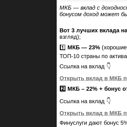
МКБ — вклад с доходнос
бонусом доход может б
Вот 3 лучших вклада н
взгляд);
1️⃣
МКБ — 23%
(хорошие 
ТОП-10 страны по актива
Ссылка на вклад 👇
Открыть вклад в МКБ 
2️⃣ МКБ – 22% + бонус о
Ссылка на вклад 👇
Открыть вклад в МКБ п
Финуслуги дают бонус 5