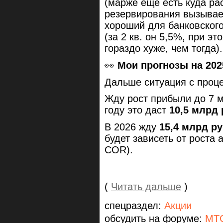
(марже еще есть куда ра
резервирования вызывае
хороший для банковского
(за 2 кв. он 5,5%, при э
гораздо хуже, чем тогда)
👀
Мои прогнозы на 202
Дальше ситуация с проц
Жду рост прибыли до 7 м
году это даст
10,5 млрд
В 2026 жду
15,4 млрд р
будет зависеть от роста
COR).
(
Читать дальше
)
спецраздел:
Акции
обсудить на форуме:
МТС