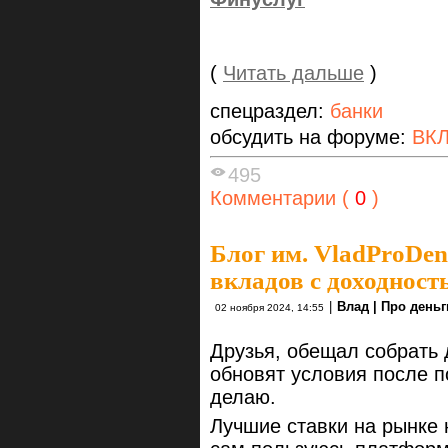
(
Читать дальше
)
спецраздел:
банки
обсудить на форуме:
ВК
495
Комментарии (
0
)
Блог им. VladProDen
вкладов с доходнос
|
Влад | Про деньг
02 ноября 2024, 14:55
Друзья, обещал собрать
обновят условия после 
делаю.
Лучшие ставки на рынке