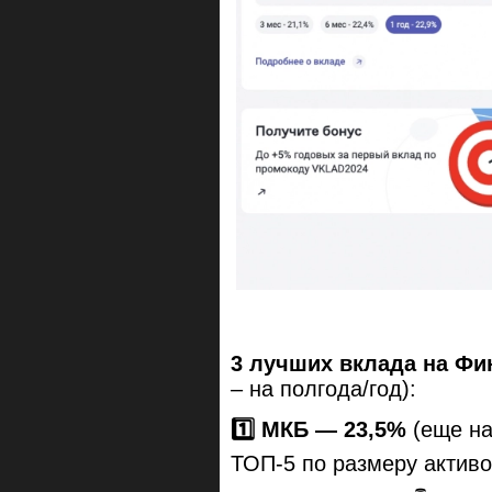
3 лучших вклада на Фи
– на полгода/год):
1️⃣ МКБ — 23,5%
(еще н
ТОП-5 по размеру активо