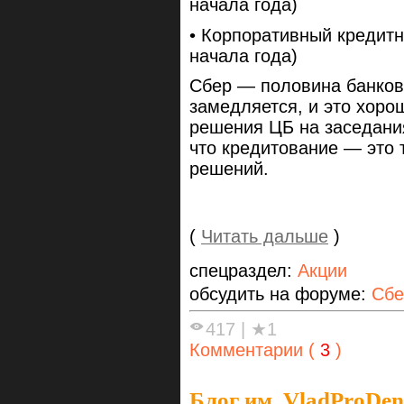
начала года)
• Корпоративный кредитн
начала года)
Сбер — половина банков
замедляется, и это хоро
решения ЦБ на заседания
что кредитование — это т
решений.
(
Читать дальше
)
спецраздел:
Акции
обсудить на форуме:
Сбе
417
|
★1
Комментарии (
3
)
Блог им. VladProDen