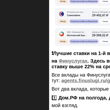
❗️Лучшие ставки на 1-й
на
Финуслугах
. Здесь 
ставку выше 22% на ср
Все вклады на Финуслуг
тут:
agents.finuslugi.ru
Вот два вклада, которые
1️⃣
Дом.РФ на полгода, 
мой взгляд.