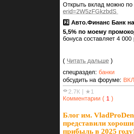
Открыть вклад можно по
erid=2W5zFGkzbdS
2️⃣ Авто.Финанс Банк н
5,5% по моему промок
бонуса составляет 4 000 
(
Читать дальше
)
спецраздел:
банки
обсудить на форуме:
ВК
2.7К
|
★1
Комментарии (
1
)
Блог им. VladProDen
представили хороши
прибыль в 2025 году