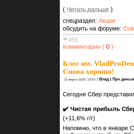
(
Читать дальше
)
спецраздел:
Акции
обсудить на форуме:
Сов
455
Комментарии (
0
)
Блог им. VladProDen
Снова хорошо!
|
Влад | Про деньг
11 марта 2025, 13:53
Сегодня Сбер представи
✔️ Чистая прибыль Сбе
(+11,6% г/г)
Напомню, что в январе С