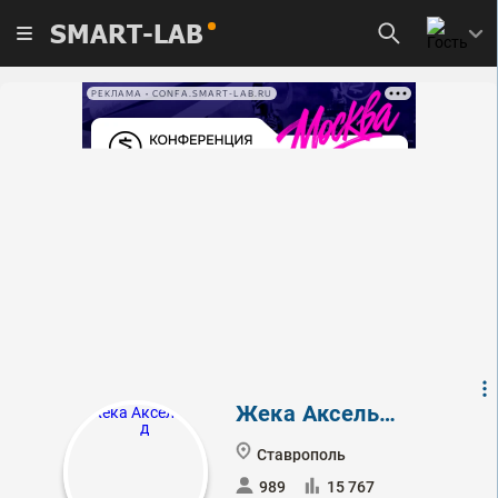
SMART-LAB
РЕКЛАМА • CONFA.SMART-LAB.RU
Жека Аксельрод
Ставрополь
989
15 767