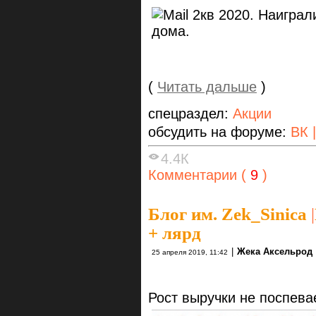
(
Читать дальше
)
спецраздел:
Акции
обсудить на форуме:
ВК 
4.4К
Комментарии (
9
)
Блог им. Zek_Sinica
|
+ лярд
|
Жека Аксельрод
25 апреля 2019, 11:42
Рост выручки не поспева