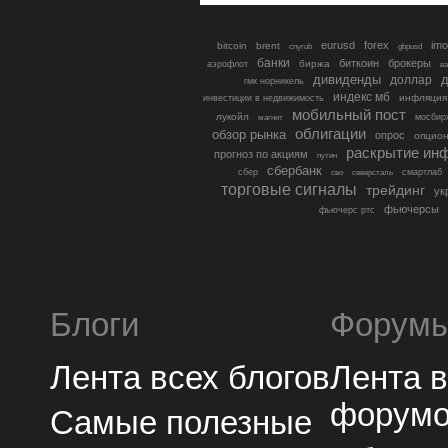
eurusd
forex
imo
bitcoin
brent
cnyrub
gbpusd
банки
биткоин
брокеры
биржа
аэрофлот
в
дивиденды
доллар
д
гмк норникель
индекс мб
инфляция
инвестиции в недвижимость
мобильный пост
лукойл
мосбир
магнит
облигации
обзор рынка
опрос
опцио
раскрытие ин
прогноз по акциям
путин
сбербанк
сбер
северсталь
смартлаб
сво
торговые сигналы
трейдинг
ук
фьючерсы
фьючерс ртс
Блоги
Форум
Лента всех блогов
Лента 
форум
Самые полезные