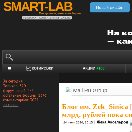
SMART-LAB
Новый дизайн
Мы делаем деньги на бирже
РЕКЛАМА • CONFA.SMART-LAB.RU
КОТИРОВКИ
АКЦИИ
+106
За сегодня
Топиков: 320
форум акций: 483
остальные форумы: 1343
комментариев: 3032
за месяц
Блог им. Zek_Sinica
|
млрд. рублей пока с
|
Жека Аксельрод
24 июля 2020, 15:15