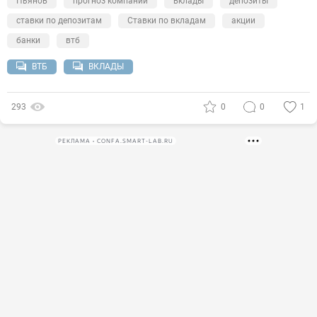
Пьянов
прогноз компании
вклады
депозиты
ставки по депозитам
Ставки по вкладам
акции
банки
втб
ВТБ
ВКЛАДЫ
293
0
0
1
РЕКЛАМА • CONFA.SMART-LAB.RU