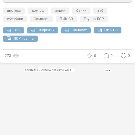
ипотека
дом.рф
акции
банки
втб
сбербанк
Самолет
ПИК СЗ
Группа ЛСР
ВТБ
Сбербанк
Самолет
ПИК СЗ
ЛСР Группа
273
0
0
0
РЕКЛАМА • CONFA.SMART-LAB.RU