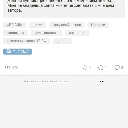
Данная публикация является личным мнением автора.
Мнение владельца сайта может не совпадать с мнением
автора.
ФРС США
акции
фондовый рынок
Новости
экономика
криптовалюта
инфляция
ключевая ставка ЦБ РФ
доллар
ФРС США
587
1
1
2
РЕКЛАМА • CONFA.SMART-LAB.RU