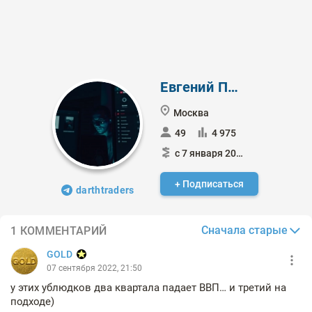
Евгений Попов
Москва
49
4 975
с 7 января 2020
+ Подписаться
darthtraders
Сначала старые
1 КОММЕНТАРИЙ
GOLD
07 сентября 2022, 21:50
у этих ублюдков два квартала падает ВВП… и третий на
подходе)