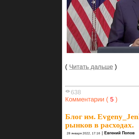
(
Читать дальше
)
638
Комментарии (
5
)
Блог им. Evgeny_Je
рынков в расходах.
|
Евгений Попов
28 января 2022, 17:16