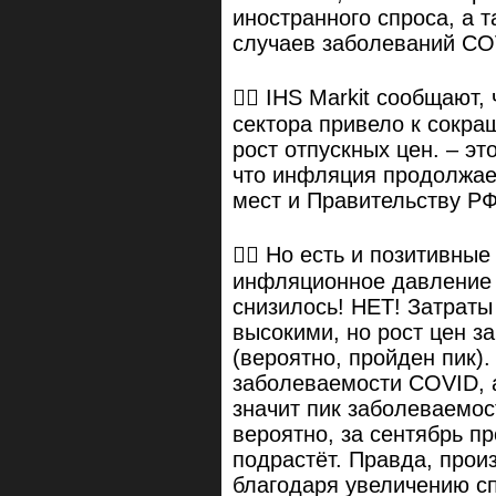
иностранного спроса, а 
случаев заболеваний CO
👎🏻 IHS Markit сообщают
сектора привело к сокра
рост отпускных цен. – эт
что инфляция продолжае
мест и Правительству Р
👉🏻 Но есть и позитивны
инфляционное давление 
снизилось! НЕТ! Затраты
высокими, но рост цен з
(вероятно, пройден пик).
заболеваемости COVID, а
значит пик заболеваемос
вероятно, за сентябрь п
подрастёт. Правда, прои
благодаря увеличению спр