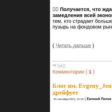
👉🏻
Получается, что жда
замедления всей эконо
тем, кто страдает больше
пузырь на фондовом рын
(
Читать дальше
)
340
Комментарии (
1
)
Блог им. Evgeny_Je
дрейфует
|
Евгений Попов
01 сентября 2021, 12:10