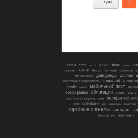
← туда
1
eurusd
forex
imo
bitcoin
brent
cnyrub
gbpusd
банки
биткоин
брокеры
биржа
аэрофлот
в
дивиденды
доллар
д
гмк норникель
индекс мб
инфляция
инвестиции в недвижимость
мобильный пост
лукойл
мосбир
магнит
облигации
обзор рынка
опрос
опцио
раскрытие ин
прогноз по акциям
путин
сбербанк
сбер
северсталь
смартлаб
сво
торговые сигналы
трейдинг
ук
фьючерсы
фьючерс ртс