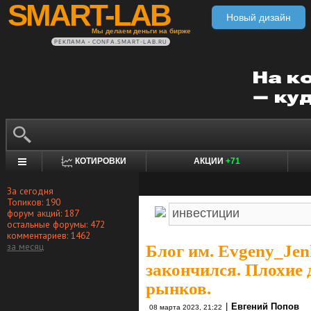
SMART-LAB
Новый дизайн
Мы делаем деньги на бирже
РЕКЛАМА • CONFA.SMART-LAB.RU
КОТИРОВКИ
АКЦИИ
+71
За сегодня
Топиков: 190
форум акций: 187
остальные форумы: 472
комментариев: 1462
за месяц
Блог им. Evgeny_Je
закончился. Плохие 
рынков.
|
Евгений Попов
08 марта 2023, 21:22