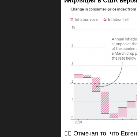
инфляция в США вероят
☝🏻 Отмечая то, что Евге