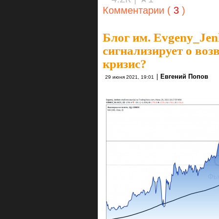
Комментарии (
3
)
Блог им. Evgeny_Je
сигнализирует о воз
кризис?
|
Евгений Попов
29 июня 2021, 19:01