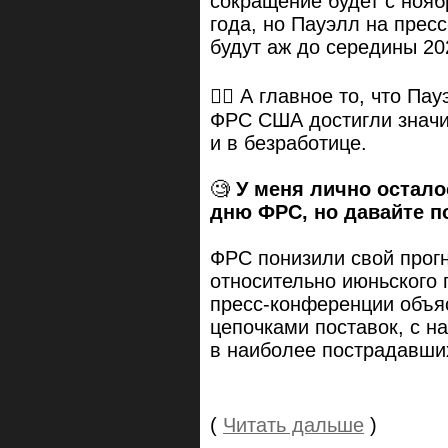
сокращение будет с нояб
года, но Пауэлл на прес
будут аж до середины 20
☝🏻 А главное то, что Па
ФРС США достигли значи
и в безработице.
🧐
У меня лично остал
дню ФРС, но давайте п
ФРС понизили свой прогн
относительно июньского 
пресс-конференции объяс
цепочками поставок, с 
в наиболее пострадавши
(
Читать дальше
)