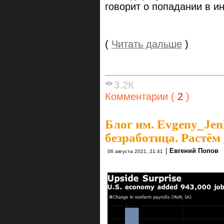
говорит о попадании в 
(
Читать дальше
)
3.2К
Комментарии (
2
)
Блог им. Evgeny_Je
безработица. Растём
|
Евгений Попов
06 августа 2021, 21:41