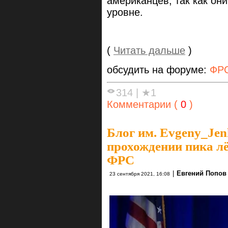
американцев, так как он
уровне.
(
Читать дальше
)
обсудить на форуме:
ФР
314
|
★1
Комментарии (
0
)
Блог им. Evgeny_Je
прохождении пика лё
ФРС
|
Евгений Попов
23 сентября 2021, 16:08