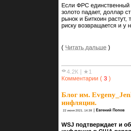
Если ФРС единственный п
золото падает, доллар с
рынок и Биткоин растут, 
риску возвращается и у 
(
Читать дальше
)
4.2К
|
★1
Комментарии (
3
)
Блог им. Evgeny_Je
инфляции.
|
Евгений Попов
22 июня 2021, 14:38
WSJ подтверждает и об