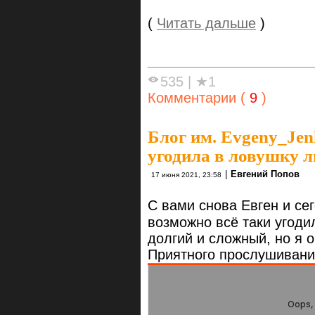
(
Читать дальше
)
535
|
★1
Комментарии (
9
)
Блог им. Evgeny_Je
угодила в ловушку 
|
Евгений Попов
17 июня 2021, 23:58
С вами снова Евген и се
возможно всё таки угоди
долгий и сложный, но я 
Приятного прослушиван