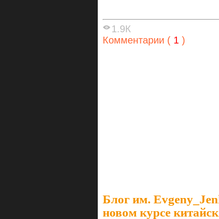
1.9К
Комментарии (
1
)
Блог им. Evgeny_Je
новом курсе китайск