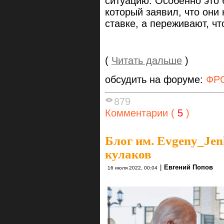
ситуацию. Особенно это 
который заявил, что они
ставке, а переживают, чт
(
Читать дальше
)
обсудить на форуме:
ФР
879
Комментарии (
5
)
Блог им. Evgeny_Je
кулаков
|
Евгений Попов
16 июля 2022, 00:04