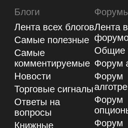
Блоги
Форум
Лента всех блогов
Лента 
форум
Самые полезные
Общие
Самые
комментируемые
Форум 
Новости
Форум
алготре
Торговые сигналы
Форум
Ответы на
опцион
вопросы
Форум
Книжные