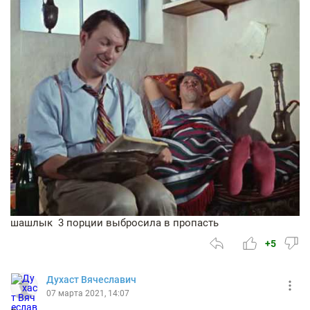
шашлык 3 порции выбросила в пропасть
+5
Духаст Вячеславич
07 марта 2021, 14:07