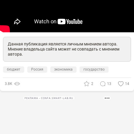
Данная публикация является личным мнением автора.
Мнение владельца сайта может не совпадать с мнением
автора.
бюджет
Россия
экономика
государство
3.8К
2
13
14
РЕКЛАМА • CONFA.SMART-LAB.RU