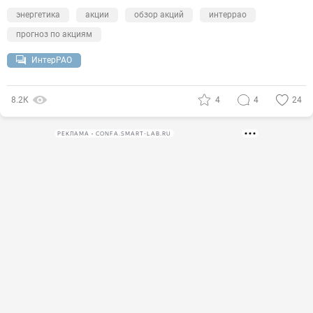
энергетика
акции
обзор акций
интеррао
прогноз по акциям
ИнтерРАО
8.2К
4
4
24
РЕКЛАМА • CONFA.SMART-LAB.RU