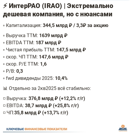
⚡️ ИнтерРАО (IRAO) | Экстремально
дешевая компания, но с нюансами
▫️ Капитализация:
344,5 млрд ₽ / 3,3₽ за акцию
▫️ Выручка ТТМ:
1639 млрд ₽
▫️ EBITDA ТТМ:
187 млрд ₽
▫️ Чистая прибыль ТТМ:
147,5 млрд ₽
▫️ скор. ЧП ТТМ:
147,6 млрд ₽
▫️ скор. P/E ТТМ:
1,6
▫️ P/B:
0,3
▫️ fwd дивиденды 2025:
10,4%
📊 Отдельно за 2кв2025 всё стабильно:
◽️ Выручка:
376,8 млрд ₽ (+12,2% г/г)
◽️ EBITDA:
38,7 млрд ₽ (+25,8% г/г)
◽️ ЧП:
35,8 млрд ₽ (+13,7% г/г)