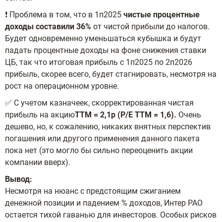
❗️ Проблема в том, что в 1п2025
чистые процентные
доходы составили 36%
от чистой прибыли до налогов.
Будет одновременно уменьшаться кубышка и будут
падать процентные доходы на фоне снижения ставки
ЦБ, так что итоговая прибыль с 1п2025 по 2п2026
прибыль, скорее всего, будет стагнировать, несмотря на
рост на операционном уровне.
✅ С учетом казначеек, скорректированная чистая
прибыль на акцию
TTM = 2,1р (P/E TTM = 1,6).
Очень
дешево, но, к сожалению, никаких внятных перспектив
погашения или другого применения данного пакета
пока нет (это могло бы сильно переоценить акции
компании вверх).
Вывод:
Несмотря на нюанс с предстоящим сжиганием
денежной позиции и падением % доходов, Интер РАО
остается тихой гаванью для инвесторов. Особых рисков