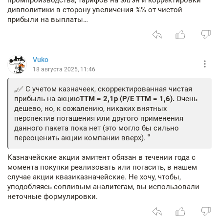
промпроизводства, тарифов на эл/эн и корректировки
дивполитики в сторону увеличения %% от чистой
прибыли на выплаты…
Vuko
18 августа 2025, 11:46
✅ С учетом казначеек, скорректированная чистая
прибыль на акцию
TTM = 2,1р (P/E TTM = 1,6).
Очень
дешево, но, к сожалению, никаких внятных
перспектив погашения или другого применения
данного пакета пока нет (это могло бы сильно
переоценить акции компании вверх).
Казначейские акции эмитент обязан в течении года с
момента покупки реализовать или погасить, в нашем
случае акции квазиказначейские. Не хочу, чтобы,
уподобляясь сопливым аналитегам, вы использовали
неточные формулировки.