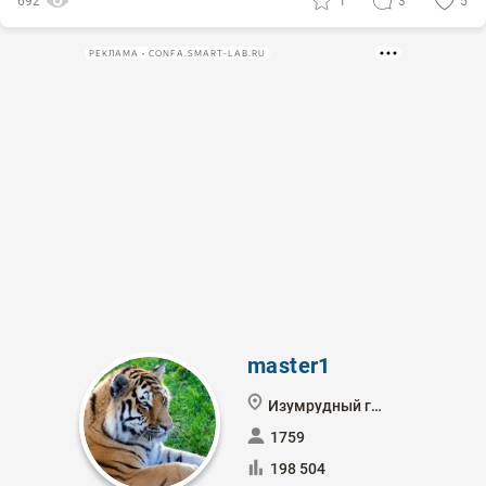
692
1
3
5
РЕКЛАМА • CONFA.SMART-LAB.RU
master1
Изумрудный город
1759
198 504